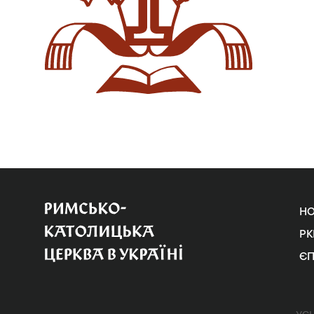
Н
РК
Є