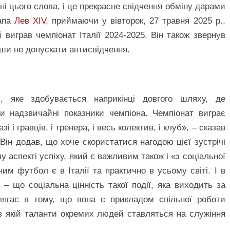
і цього слова, і це прекрасне свідчення обміну дарами
Папа
Лев XIV
, приймаючи у вівторок, 27 травня 2025 р.,
виграв чемпіонат Італії 2024-2025. Він також звернув
вши не допускати антисвідчення.
, яке здобувається наприкінці довгого шляху, де
 надзвичайні показники чемпіона. Чемпіонат виграє
і і гравців, і тренера, і весь колектив, і клуб», – сказав
Він додав, що хоче скористатися нагодою цієї зустрічі
 аспекті успіху, який є важливим також і «з соціальної
им футбол є в Італії та практично в усьому світі. І в
– що соціальна цінність такої події, яка виходить за
олягає в тому, що вона є прикладом спільної роботи
в якій таланти окремих людей ставляться на служіння