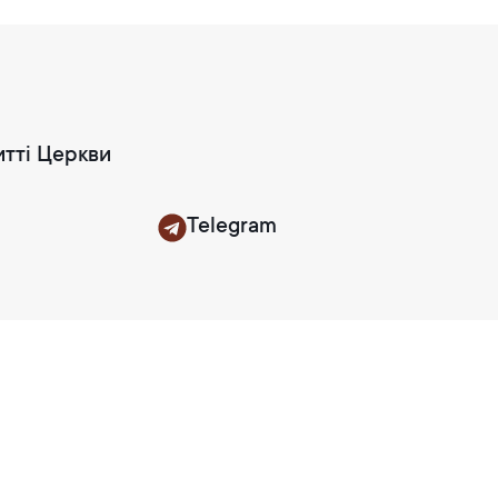
итті Церкви
Telegram