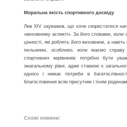
Моральна якість спортивного досвіду
Лев XIV зауважив, що хоче скористатися наго
«виховному аспекті». За його словами, коли 
цінності, які роблять його виховним, а наві
пильними, особливо, коли маємо справу з
спортивних керівників: потрібно бути ув
змагальному рівні, адже ставкою є загальн
одного і немає потреби в багатослівнос
благословення всім присутнім і їхнім родинам
Схожі новини: