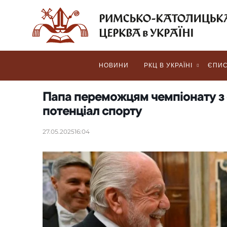
НОВИНИ
РКЦ В УКРАЇНІ
ЄПИС
Папа переможцям чемпіонату з 
потенціал спорту
27.05.2025
16:04