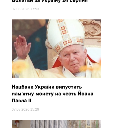
молитви за Україну 24 серпня
07.08.2026
17:53
Нацбанк України випустить
пам’ятну монету на честь Йоана
Павла II
07.08.2026
15:29