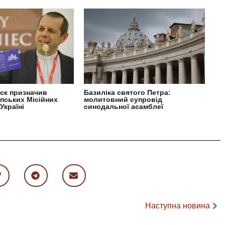
ск призначив
Базиліка святого Петра:
пських Місійних
молитовний супровід
Україні
синодальної асамблеї
Наступна новина