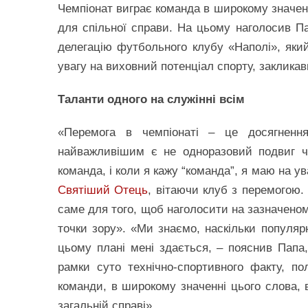
Чемпіонат виграє команда в широкому значенн
для спільної справи. На цьому наголосив 
делегацію футбольного клубу «Наполі», який 
увагу на виховний потенціал спорту, заклика
Таланти одного на служінні всім
«Перемога в чемпіонаті – це досягнення
найважливішим є не одноразовий подвиг чи
команда, і коли я кажу “команда”, я маю на уваз
Святіший Отець
, вітаючи клуб з перемогою. 
саме для того, щоб наголосити на зазначеному
точки зору». «Ми знаємо, наскільки популярн
цьому плані мені здається, – пояснив Папа, 
рамки суто технічно-спортивного факту, п
команди, в широкому значенні цього слова, 
загальній справі».