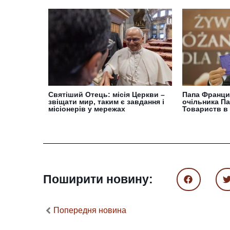
Святіший Отець: місія Церкви –
Папа Франци
звіщати мир, таким є завдання і
очільника Па
місіонерів у мережах
Товариств в 
Поширити новину:
Попередня новина