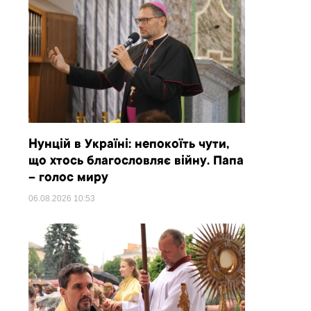
Нунцій в Україні: непокоїть чути,
що хтось благословляє війну. Папа
– голос миру
06.08.2026
10:53