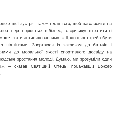
дою цієї зустрічі також і для того, щоб наголосити на
спорт перетворюється в бізнес, то «ризикує втратити ті
ть може стати антивихованням». «Щодо цього треба бути
 підлітками. Звертаюся із закликом до батьків і
ажними до моральної якості спортивного досвіду на
олюдське зростання молоді. Думаю, ми зрозуміли один
ті», – сказав Святіший Отець, побажавши Божого
.