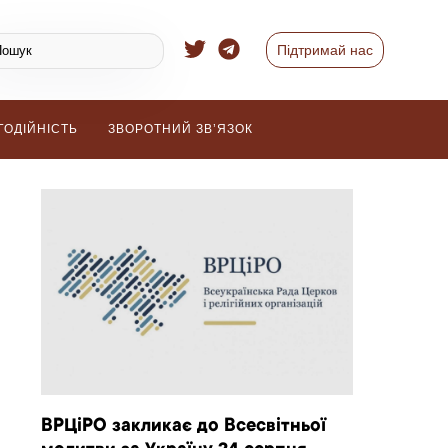
Підтримай нас
ГОДІЙНІСТЬ
ЗВОРОТНИЙ ЗВ’ЯЗОК
ВРЦіРО закликає до Всесвітньої