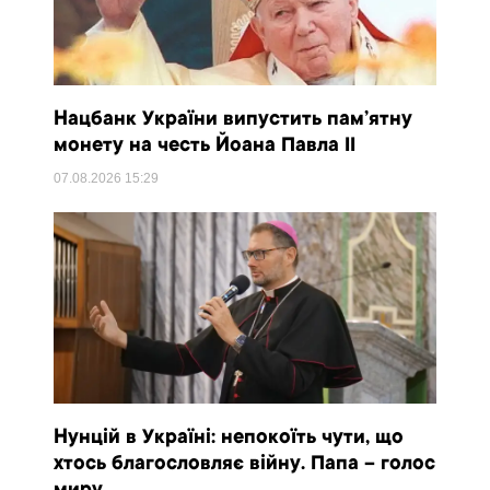
Нацбанк України випустить пам’ятну
монету на честь Йоана Павла II
07.08.2026
15:29
Нунцій в Україні: непокоїть чути, що
хтось благословляє війну. Папа – голос