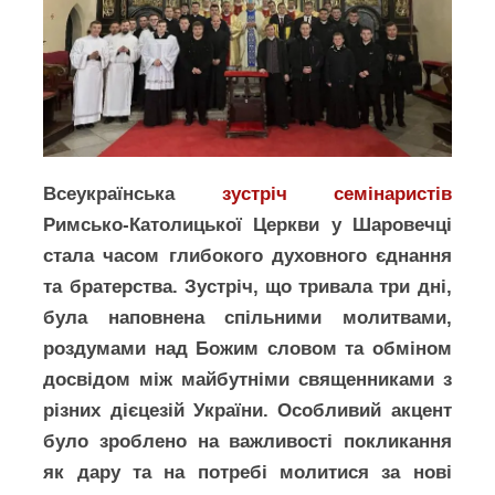
Всеукраїнська
зустріч семінаристів
Римсько-Католицької Церкви у Шаровечці
стала часом глибокого духовного єднання
та братерства. Зустріч, що тривала три дні,
була наповнена спільними молитвами,
роздумами над Божим словом та обміном
досвідом між майбутніми священниками з
різних дієцезій України. Особливий акцент
було зроблено на важливості покликання
як дару та на потребі молитися за нові