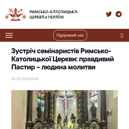
Підтримай нас
Зустріч семінаристів Римсько-
Католицької Церкви: правдивий
Пастир – людина молитви
20.05.2025
09:41