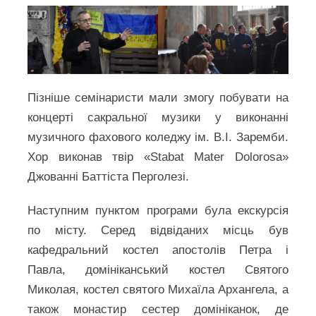
Пізніше семінаристи мали змогу побувати на
концерті сакральної музики у виконанні
музичного фахового коледжу ім. В.І. Заремби.
Хор виконав твір «Stabat Mater Dolorosa»
Джованні Баттіста Перголезі.
Наступним пунктом програми була екскурсія
по місту. Серед відвіданих місць був
кафедральний костел апостолів Петра і
Павла, домініканський костел Святого
Миколая, костел святого Михаїла Архангела, а
також монастир сестер домініканок, де