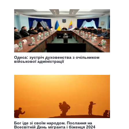
Одеса: зустріч духовенства з очільником
військової адміністрації
Бог іде зі своїм народом. Послання на
Всесвітній День мігранта і біженця 2024