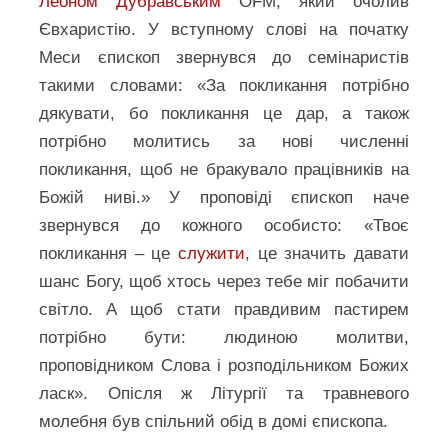
Леоном Дубравським
OFM, який очолив
Євхаристію. У вступному слові на початку
Меси єпископ звернувся до семінаристів
такими словами: «За покликання потрібно
дякувати, бо покликання це дар, а також
потрібно молитись за нові численні
покликання, щоб не бракувало працівників на
Божій ниві.» У проповіді єпископ наче
звернувся до кожного особисто: «Твоє
покликання – це
служити
, це значить давати
шанс Богу, щоб хтось через тебе міг побачити
світло. А щоб стати правдивим пастирем
потрібно бути: людиною молитви,
проповідником Слова і розподільником Божих
ласк». Опісля ж Літургії та травневого
молебня був спільний обід в домі єпископа.