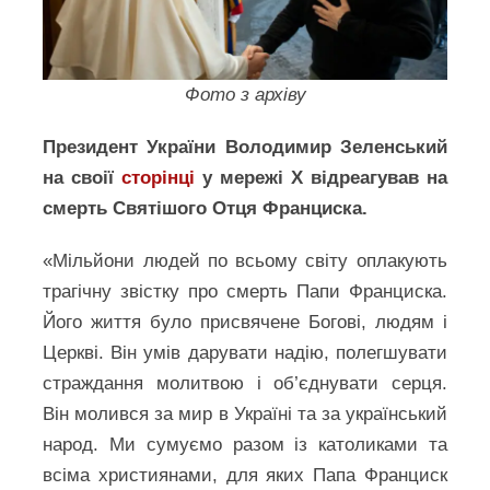
Фото з архіву
Президент України Володимир Зеленський
на своії
сторінці
у мережі Х відреагував на
смерть Святішого Отця Франциска.
«Мільйони людей по всьому світу оплакують
трагічну звістку про смерть Папи Франциска.
Його життя було присвячене Богові, людям і
Церкві. Він умів дарувати надію, полегшувати
страждання молитвою і об’єднувати серця.
Він молився за мир в Україні та за український
народ. Ми сумуємо разом із католиками та
всіма християнами, для яких Папа Франциск