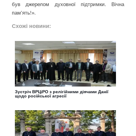
був джерелом духовної підтримки. Вічна
пам’ять!».
Схожі новини:
Зустріч ВРЦіРО з релігійними діячами Данії
щодо російської агресії