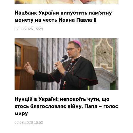
Нацбанк України випустить пам’ятну
монету на честь Йоана Павла II
07.08.2026
15:29
Нунцій в Україні: непокоїть чути, що
хтось благословляє війну. Папа – голос
миру
06.08.2026
10:53