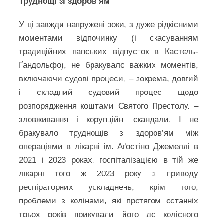
Труднощі зі здоров’ям
У ці завжди напружені роки, з дуже рідкісними
моментами відпочинку (і скасуванням
традиційних папських відпусток в Кастель-
Ґандольфо), не бракувало важких моментів,
включаючи судові процеси, – зокрема, довгий
і складний судовий процес щодо
розпорядження коштами Святого Престолу, –
зловживання і корупційні скандали. І не
бракувало труднощів зі здоров’ям між
операціями в лікарні ім. Аґостіно Джемеллі в
2021 і 2023 роках, госпіталізацією в тій же
лікарні того ж 2023 року з приводу
респіраторних ускладнень, крім того,
проблеми з колінами, які протягом останніх
трьох років прикували його до колісного