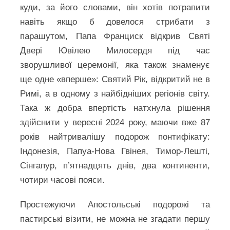
куди, за його словами, він хотів потрапити
навіть якщо б довелося стрибати з
парашутом, Папа Франциск відкрив Святі
Двері Ювілею Милосердя під час
зворушливої церемонії, яка також знаменує
ще одне «вперше»: Святий Рік, відкритий не в
Римі, а в одному з найбідніших регіонів світу.
Така ж добра впертість натхнула рішення
здійснити у вересні 2024 року, маючи вже 87
років найтривалішу подорож понтифікату:
Індонезія, Папуа-Нова Гвінея, Тимор-Лешті,
Сінгапур, п’ятнадцять днів, два континенти,
чотири часові пояси.
Простежуючи Апостольські подорожі та
пастирські візити, не можна не згадати першу