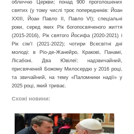
обличчю Церкви; понад 900 проголошених
святих (у тому числі троє попередників: Йоан
XXIII, Йоан Павло II, Павло VI); спеціальні
роки, серед яких Рік богопосвяченого життя
(2015-2016), Рік святого Йосифа (2020-2021) і
Рік сім’ї (2021-2022); чотири Всесвітні дні
молоді: в Ріо-де-Жанейро, Кракові, Панамі,
Лісабоні. Два Ювілеї: надзвичайний,
присвячений Божому Милосердю у 2016 році,
та звичайний, на тему «Паломники надії» у
2025 році, який триває.
Схожі новини: