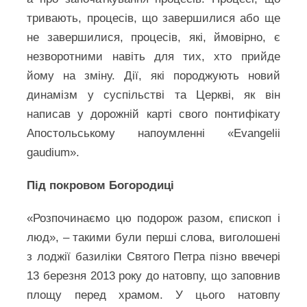
тривають, процесів, що завершилися або ще
не завершилися, процесів, які, ймовірно, є
незворотними навіть для тих, хто прийде
йому на зміну. Дії, які породжують новий
динамізм у суспільстві та Церкві, як він
написав у дорожній карті свого понтифікату
Апостольському напоумленні «Evangelii
gaudium».
Під покровом Богородиці
«Розпочинаємо цю подорож разом, єпископ і
люд», – такими були перші слова, виголошені
з лоджії базиліки Святого Петра пізно ввечері
13 березня 2013 року до натовпу, що заповнив
площу перед храмом. У цього натовпу