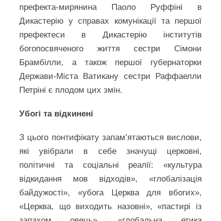
префекта-мирянина Паоло Руффіні в
Дикастерію у справах комунікації та першої
префектеси в Дикастерію інститутів
богопосвяченого життя сестри Сімони
Брамбілли, а також першої губернаторки
Держави-Міста Ватикану сестри Раффаелли
Петріні є плодом цих змін.
Убогі та відкинені
З цього понтифікату запам’ятаються вислови,
які увібрали в себе значущі церковні,
політичні та соціальні реалії: «культура
відкидання мов відходів», «глобалізація
байдужості», «убога Церква для вбогих»,
«Церква, що виходить назовні», «пастирі із
запахом овець», «глобальна етика