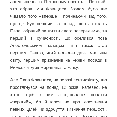
аргентинець на Петровому престолі. Перший,
хто обрав імʼя Франциск. Згодом було ще
чимало того «вперше», починаючи від того,
що це був перший за понад шість століть
Папа, обраний за життя свого попередника, та
перший в сучасності, що оселився поза
Апостольським палацом. Він також став
першим Папою, який відвідав деякі частини
світу, першим призначив на керівні посади в
Римській курії мирянина та жінку.
Але Папа Франциск, на порозі понтифікату, що
простягнувся на понад 12 років, напевно, не
хотів, щоб з ним асоціювалося поняття
«перший», бо йшлося не про досягнення
певних цілей чи здобуття визнання першості,
а про започаткування процесів. Процесі, що