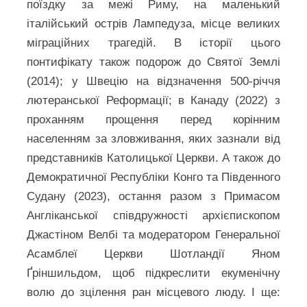
поїздку за межі Риму, на маленький
італійський острів Лампедуза, місце великих
міграційних трагедій. В історії цього
понтифікату також подорож до Святої Землі
(2014); у Швецію на відзначення 500-річчя
лютеранської Реформації; в Канаду (2022) з
проханням прощення перед корінним
населенням за зловживання, яких зазнали від
представників Католицької Церкви. А також до
Демократичної Республіки Конго та Південного
Судану (2023), остання разом з Примасом
Англіканської співдружності архієпископом
Джастіном Велбі та модератором Генеральної
Асамблеї Церкви Шотландії Яном
Ґріншильдом, щоб підкреслити екуменічну
волю до зцілення ран місцевого люду. І ще: