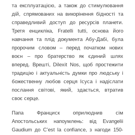
та експлуатацією, а також до стимулювання
дій, спрямованих на викорінення бідності та
справедливий доступ до ресурсів планети.
Третя енцикліка, Fratelli tutti, основа його
навчання та плід документа Абу-Дабі, була
пророчим словом – перед початком нових
воєн – про братерство як єдиний шлях
вперед. Врешті, Dilexit Nos, щоб простежити
традицію і актуальність думки про людську і
божественну любов серця Ісуса і надіслати
послання світові, який, здається, втратив
своє серце.
Папа Франциск оприлюднив сім
Апостольських напоумлень: від Evangelii
Gaudium до C’est la confiance, з нагоди 150-