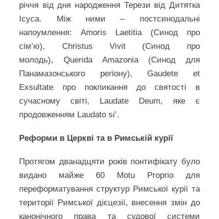
річчя від дня народження Терези від Дитятка
Ісуса. Між ними – постсинодальні
напоумлення: Amoris Laetitia (Синод про
сім’ю), Christus Vivit (Синод про
молодь), Querida Amazonia (Синод для
Панамазонського регіону), Gaudete et
Exsultate про покликання до святості в
сучасному світі, Laudate Deum, яке є
продовженням Laudato si’.
Реформи в Церкві та в Римській курії
Протягом дванадцяти років понтифікату було
видано майже 60 Motu Proprio для
переформатування структур Римської курії та
території Римської дієцезії, внесення змін до
канонічного права та судової системи