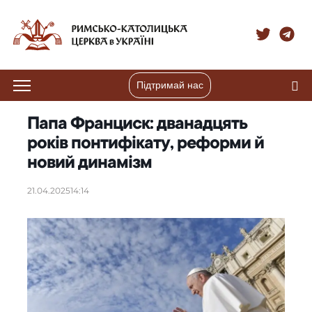
Підтримай нас
Папа Франциск: дванадцять
років понтифікату, реформи й
новий динамізм
21.04.2025
14:14