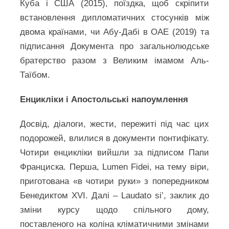
Куба і США (2015), поїздка, щоб скріпити
встановлення дипломатичних стосунків між
двома країнами, чи Абу-Дабі в ОАЕ (2019) та
підписання Документа про загальнолюдське
братерство разом з Великим імамом Аль-
Таїбом.
Енцикліки і Апостольські напоумлення
Досвід, діалоги, жести, пережиті під час цих
подорожей, влилися в документи понтифікату.
Чотири енцикліки вийшли за підписом Папи
Франциска. Перша, Lumen Fidei, на тему віри,
приготована «в чотири руки» з попередником
Бенедиктом XVI. Далі – Laudato si’, заклик до
зміни курсу щодо спільного дому,
поставленого на коліна кліматичними змінами