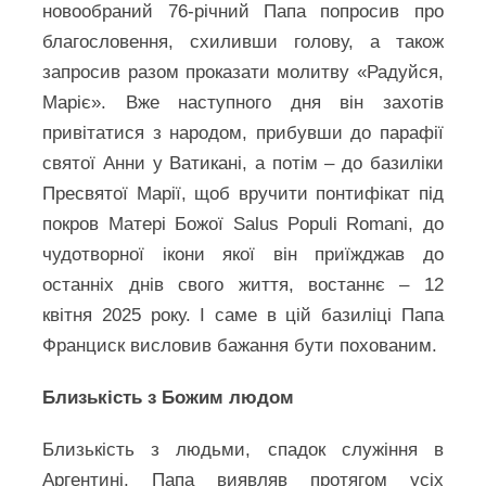
новообраний 76-річний Папа попросив про
благословення, схиливши голову, а також
запросив разом проказати молитву «Радуйся,
Маріє». Вже наступного дня він захотів
привітатися з народом, прибувши до парафії
святої Анни у Ватикані, а потім – до базиліки
Пресвятої Марії, щоб вручити понтифікат під
покров Матері Божої Salus Populi Romani, до
чудотворної ікони якої він приїжджав до
останніх днів свого життя, востаннє – 12
квітня 2025 року. І саме в цій базиліці Папа
Франциск висловив бажання бути похованим.
Близькість з Божим людом
Близькість з людьми, спадок служіння в
Аргентині, Папа виявляв протягом усіх