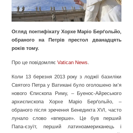
Огляд понтифікату Хорхе Маріо Берґольйо,
обраного на Петрів престол дванадцять
років тому.
Про це повідомляє
Vatican News
.
Коли 13 березня 2013 року з лоджії базиліки
Святого Петра у Ватикані було оголошено ім’я
нового Єпископа Риму, – Буенос-Айреського
архиєпископа Хорхе Маріо Берґольйо, –
обраного після зречення Бенедикта XVI, часто
лунало слово «вперше». Це був перший
Папа-єзуїт, перший латиноамериканець і