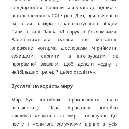
солідарності». Залишиться увага до бідних зі
встановленням у 2017 році Дня, присвяченого
їм, який завжди характеризувався обідом
Папи в залі Павла VI поруч з бездомними.
Залишатиметься вчення про мігрантів,
виражене чотирма дієсловами «приймати,
захищати, сприяти та інтегрувати», як
програмної вказівки, щоб долати «одну з
найбільших трагедій цього століття».
Зусилля на користь миру
Мир був постійною спрямованістю цього
понтифікату. Папа Франциск постійно
закликав молитися за мир, оголошував Дні
посту і молитви, залучаючи вірних з усіх