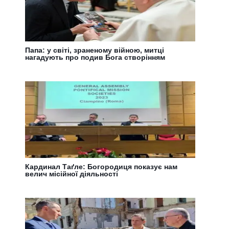
Папа: у світі, зраненому війною, митці
нагадують про подив Бога створінням
Кардинал Таґле: Богородиця показує нам
велич місійної діяльності