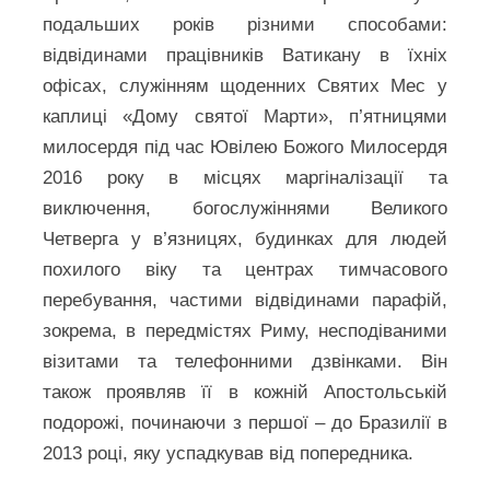
подальших років різними способами:
відвідинами працівників Ватикану в їхніх
офісах, служінням щоденних Святих Мес у
каплиці «Дому святої Марти», п’ятницями
милосердя під час Ювілею Божого Милосердя
2016 року в місцях маргіналізації та
виключення, богослужіннями Великого
Четверга у в’язницях, будинках для людей
похилого віку та центрах тимчасового
перебування, частими відвідинами парафій,
зокрема, в передмістях Риму, несподіваними
візитами та телефонними дзвінками. Він
також проявляв її в кожній Апостольській
подорожі, починаючи з першої – до Бразилії в
2013 році, яку успадкував від попередника.