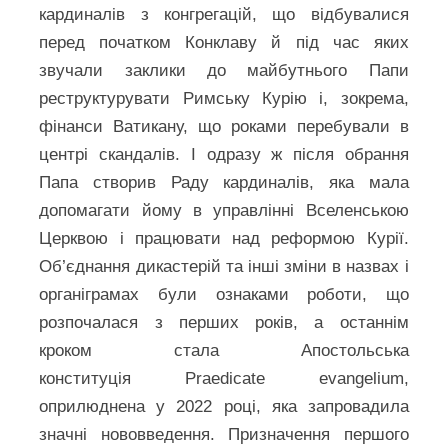
кардиналів з конгрегацій, що відбувалися
перед початком Конклаву й під час яких
звучали заклики до майбутнього Папи
реструктурувати Римську Курію і, зокрема,
фінанси Ватикану, що роками перебували в
центрі скандалів. І одразу ж після обрання
Папа створив Раду кардиналів, яка мала
допомагати йому в управлінні Вселенською
Церквою і працювати над реформою Курії.
Об’єднання дикастерій та інші зміни в назвах і
органіграмах були ознаками роботи, що
розпочалася з перших років, а останнім
кроком стала Апостольська
конституція Praedicate evangelium,
оприлюднена у 2022 році, яка запровадила
значні нововведення. Призначення першого