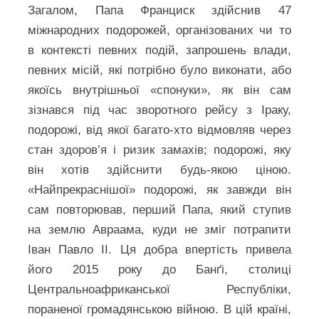
Загалом, Папа Франциск здійснив 47
міжнародних подорожей, організованих чи то
в контексті певних подій, запрошень влади,
певних місій, які потрібно було виконати, або
якоїсь внутрішньої «спонуки», як він сам
зізнався під час зворотного рейсу з Іраку,
подорожі, від якої багато-хто відмовляв через
стан здоров’я і ризик замахів; подорожі, яку
він хотів здійснити будь-якою ціною.
«Найпрекраснішої» подорожі, як завжди він
сам повторював, перший Папа, який ступив
на землю Авраама, куди не зміг потрапити
Іван Павло ІІ. Ця добра впертість привела
його 2015 року до Банґі, столиці
Центральноафриканської Республіки,
пораненої громадянською війною. В цій країні,