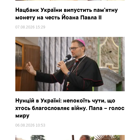
Нацбанк України випустить пам’ятну
монету на честь Йоана Павла II
07.08.2026
15:29
Нунцій в Україні: непокоїть чути, що
хтось благословляє війну. Папа – голос
миру
06.08.2026
10:53