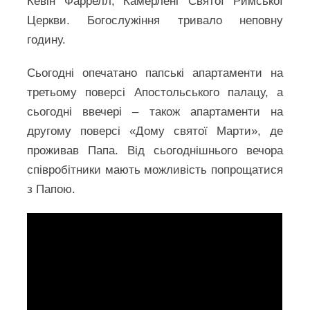
Кевін Фаррелл, Камерленг Святої Римської
Церкви. Богослужіння тривало неповну
годину.
Сьогодні опечатано папські апартаменти на
третьому поверсі Апостольського палацу, а
сьогодні ввечері – також апартаменти на
другому поверсі «Дому святої Марти», де
проживав Папа. Від сьогоднішнього вечора
співробітники мають можливість попрощатися
з Папою.