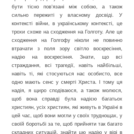
бути тісно пов’язані між собою, а також
сильно пережиті у власному досвіді. У
контексті війни, в українському контексті, це
трохи схоже на сходження на Голготу. Але це
сходження на Голгофу ніколи не повинно
втрачати з поля зору світло воскресіння,
надію на воскресіння. Знати, що всі
страждання, всі трагедії, навіть найбільші,
навіть ті, які стосуються нас особисто, все
одно мають сенс у смерті Христа. І тому ця
надія, я щиро сподіваюся, а також молюся,
щоб вона справді була надією багатьох
християн, усіх християн, які живуть в Україні в
цей час, щоб вони могли у своїх труднощах, у
своїй боротьбі за те, щоб прийняти так багато
складних ситуацій, знайти цю надію у вірі в