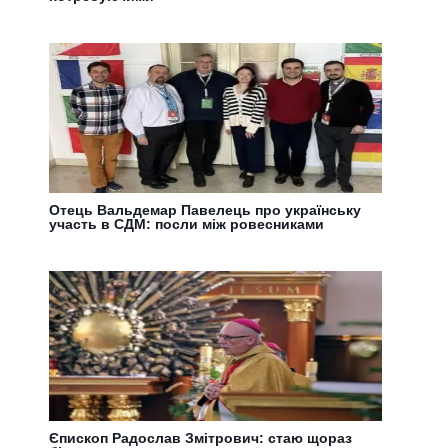
Отець Вальдемар Павелець про українську
участь в СДМ: посли між ровесниками
Єпископ Радослав Змітрович: стаю щораз