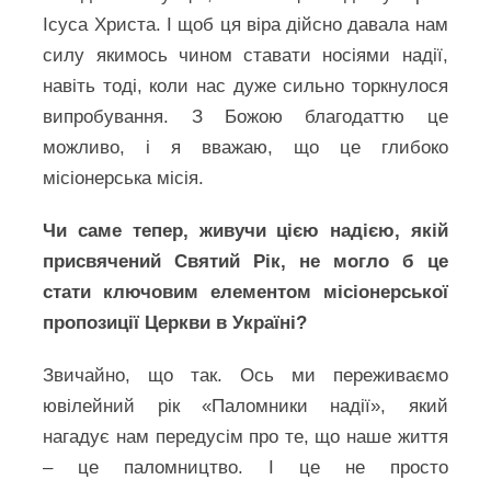
Ісуса Христа. І щоб ця віра дійсно давала нам
силу якимось чином ставати носіями надії,
навіть тоді, коли нас дуже сильно торкнулося
випробування. З Божою благодаттю це
можливо, і я вважаю, що це глибоко
місіонерська місія.
Чи саме тепер, живучи цією надією, якій
присвячений Святий Рік, не могло б це
стати ключовим елементом місіонерської
пропозиції Церкви в Україні?
Звичайно, що так. Ось ми переживаємо
ювілейний рік «Паломники надії», який
нагадує нам передусім про те, що наше життя
– це паломництво. І це не просто