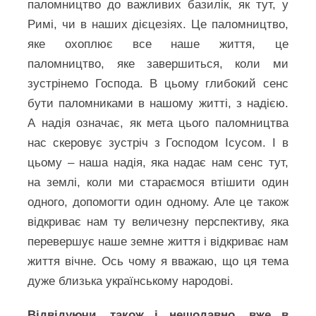
паломництво до важливих базилік, як тут, у
Римі, чи в наших дієцезіях. Це паломництво,
яке охоплює все наше життя, це
паломництво, яке завершиться, коли ми
зустрінемо Господа. В цьому глибокий сенс
бути паломниками в нашому житті, з надією.
А надія означає, як мета цього паломництва
нас скеровує зустріч з Господом Ісусом. І в
цьому – наша надія, яка надає нам сенс тут,
на землі, коли ми стараємося втішити один
одного, допомогти один одному. Але це також
відкриває нам ту величезну перспективу, яка
перевершує наше земне життя і відкриває нам
життя вічне. Ось чому я вважаю, що ця тема
дуже близька українському народові.
Відвідуючи, також і нещодавно, вже в