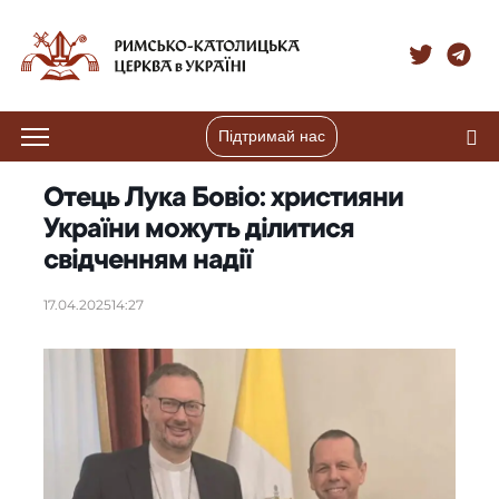
Підтримай нас
Отець Лука Бовіо: християни
України можуть ділитися
свідченням надії
17.04.2025
14:27