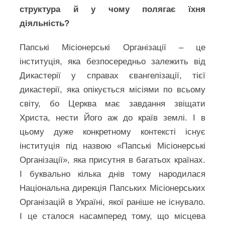
структура й у чому полягає їхня
діяльність?
Папські Місіонерські Організації – це
інституція, яка безпосередньо залежить від
Дикастерії у справах євангелізації, тієї
дикастерії, яка опікується місіями по всьому
світу, бо Церква має завдання звіщати
Христа, нести Його аж до країв землі. І в
цьому дуже конкретному контексті існує
інституція під назвою «Папські Місіонерські
Організації», яка присутня в багатьох країнах.
І буквально кілька днів тому народилася
Національна дирекція Папських Місіонерських
Організацій в Україні, якої раніше не існувало.
І це сталося насамперед тому, що місцева