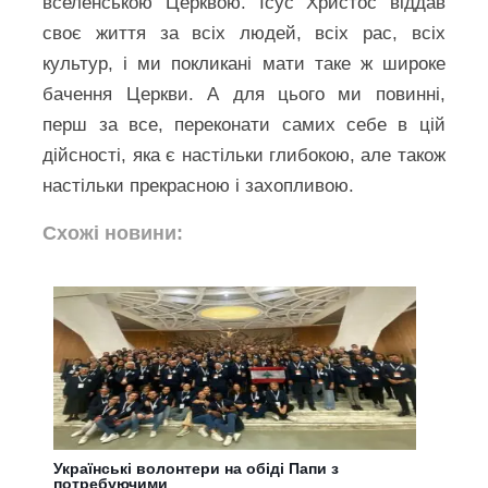
вселенською Церквою. Ісус Христос віддав
своє життя за всіх людей, всіх рас, всіх
культур, і ми покликані мати таке ж широке
бачення Церкви. А для цього ми повинні,
перш за все, переконати самих себе в цій
дійсності, яка є настільки глибокою, але також
настільки прекрасною і захопливою.
Схожі новини:
Українські волонтери на обіді Папи з
потребуючими