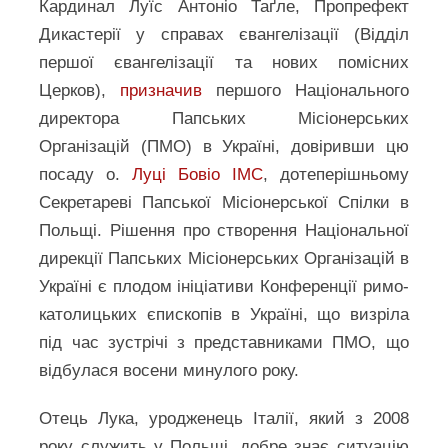
Кардинал Луїс Антоніо Таґле, Пропрефект
Дикастерії у справах євангелізації (Відділ
першої євангелізації та нових помісних
Церков),
призначив
першого Національного
директора Папських Місіонерських
Організацій (ПМО) в Україні, довіривши цю
посаду о.
Луці Бовіо IMC
, дотеперішньому
Секретареві Папської Місіонерської Спілки в
Польщі. Рішення про створення Національної
дирекції Папських Місіонерських Організацій в
Україні є плодом ініціативи Конференції римо-
католицьких єпископів в Україні, що визріла
під час зустрічі з представниками ПМО, що
відбулася восени минулого року.
Отець Лука, уродженець Італії, який з 2008
року служить у Польщі, добре знає ситуацію