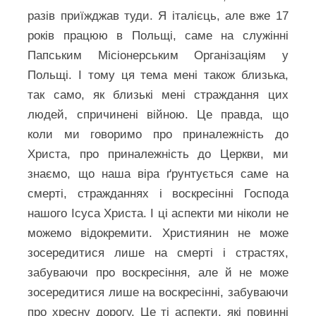
разів приїжджав туди. Я італієць, але вже 17
років працюю в Польщі, саме на служінні
Папським Місіонерським Організаціям у
Польщі. І тому ця тема мені також близька,
так само, як близькі мені страждання цих
людей, спричинені війною. Це правда, що
коли ми говоримо про приналежність до
Христа, про приналежність до Церкви, ми
знаємо, що наша віра ґрунтується саме на
смерті, стражданнях і воскресінні Господа
нашого Ісуса Христа. І ці аспекти ми ніколи не
можемо відокремити. Християнин не може
зосередитися лише на смерті і страстях,
забуваючи про воскресіння, але й не може
зосередитися лише на воскресінні, забуваючи
про хресну дорогу. Це ті аспекти, які повинні