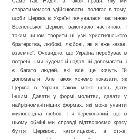
Саме так. Надія, а також праця, яку ми
старатимемося здійснювати, полягає в тому,
щоби Церква в Україні почувалася частиною
Вселенської Церкви, важливою частиною. І
таким чином творити ці узи християнського
братерства, любові, любові, як я вже казав,
взаємної. Очевидно, що Україна перебуває в
потребі, і ми будемо й надалі їй допомагати, і
є багато людей, які все ще хочуть їй
допомагати. Але також хочемо показати, як
Церква в Україні також може щось дати
іншим. Давати у формі молитви, давати у
найрізноманітніших формах, які може уявити
милосердна любов. І я переконаний, що в
цьому обміні ми справді відтворюємо красу
буття Церквою, католицькою, а отже,