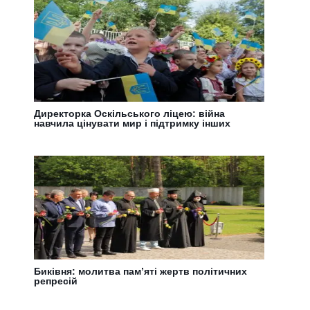
Директорка Оскільського ліцею: війна
навчила цінувати мир і підтримку інших
Биківня: молитва пам’яті жертв політичних
репресій