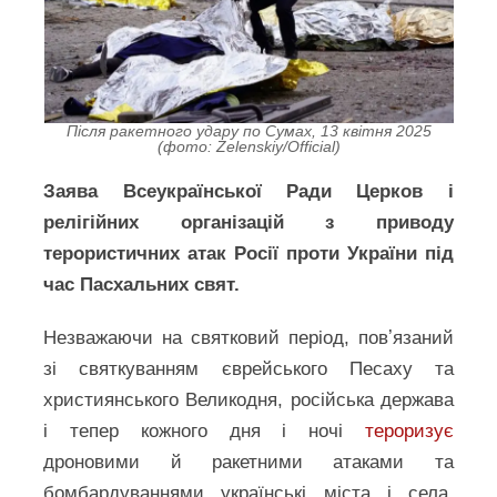
Після ракетного удару по Сумах, 13 квітня 2025
(фото: Zelenskiy/Official)
Заява Всеукраїнської Ради Церков і
релігійних організацій з приводу
терористичних атак Росії проти України під
час Пасхальних свят.
Незважаючи на святковий період, повʼязаний
зі святкуванням єврейського Песаху та
християнського Великодня, російська держава
і тепер кожного дня і ночі
тероризує
дроновими й ракетними атаками та
бомбардуваннями українські міста і села.