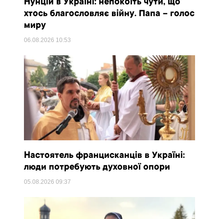
Нунцій в Україні: непокоїть чути, що
хтось благословляє війну. Папа – голос
миру
06.08.2026
10:53
Настоятель францисканців в Україні:
люди потребують духовної опори
05.08.2026
09:37