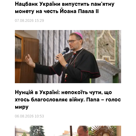
Нацбанк України випустить пам’ятну
монету на честь Йоана Павла II
07.08.2026
15:29
Нунцій в Україні: непокоїть чути, що
хтось благословляє війну. Папа – голос
миру
06.08.2026
10:53