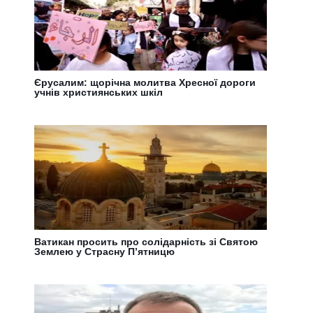
Єрусалим: щорічна молитва Хресної дороги
учнів християнських шкіл
Ватикан просить про солідарність зі Святою
Землею у Страсну П’ятницю