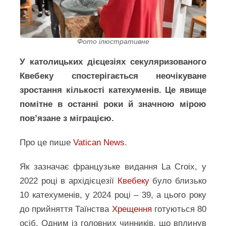
Фото ілюстративне
У католицьких дієцезіях секуляризованого
Квебеку спостерігається неочікуване
зростання кількості катехуменів. Це явище
помітне в останні роки й значною мірою
пов’язане з міграцією.
Про це пише
Vatican News
.
Як зазначає французьке видання La Croix, у
2022 році в архідієцезії
Квебеку
було близько
10 катехуменів, у 2024 році – 39, а цього року
до прийняття Таїнства
Хрещення
готуються 80
осіб. Одним із головних чинників, що вплинув