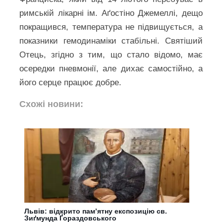
римській лікарні ім. Аґостіно Джемеллі, дещо
покращився, температура не підвищується, а
показники гемодинаміки стабільні. Святіший
Отець, згідно з тим, що стало відомо, має
осередки пневмонії, але дихає самостійно, а
його серце працює добре.
Схожі новини:
Львів: відкрито пам’ятну експозицію св.
Зиґмунда Ґораздовського