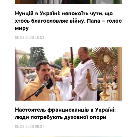
Нунцій в Україні: непокоїть чути, що
хтось благословляє війну. Папа – голос
миру
06.08.2026
10:53
Настоятель францисканців в Україні:
люди потребують духовної опори
05.08.2026
09:37