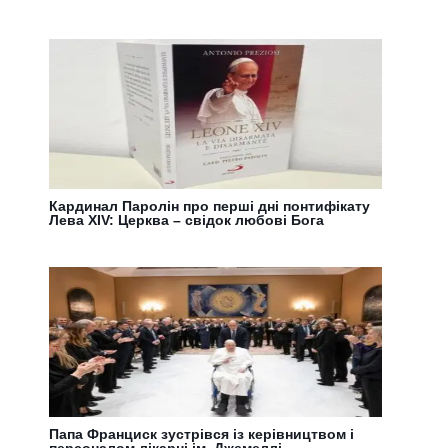
Кардинал Паролін про перші дні понтифікату
Лева XIV: Церква – свідок любові Бога
Папа Франциск зустрівся із керівництвом і
персоналом лікарні ім. Джемеллі