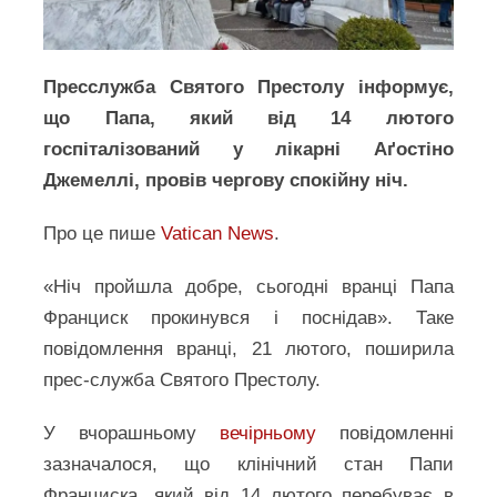
Пресслужба Святого Престолу інформує,
що Папа, який від 14 лютого
госпіталізований у лікарні Аґостіно
Джемеллі, провів чергову спокійну ніч.
Про це пише
Vatican News
.
«Ніч пройшла добре, сьогодні вранці Папа
Франциск прокинувся і поснідав». Таке
повідомлення вранці, 21 лютого, поширила
прес-служба Святого Престолу.
У вчорашньому
вечірньому
повідомленні
зазначалося, що клінічний стан Папи
Франциска, який від 14 лютого перебуває в