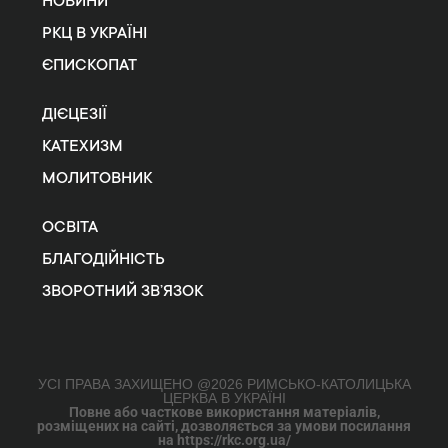
НОВИНИ
РКЦ В УКРАЇНІ
ЄПИСКОПАТ
ДІЄЦЕЗІЇ
КАТЕХИЗМ
МОЛИТОВНИК
ОСВІТА
БЛАГОДІЙНІСТЬ
ЗВОРОТНИЙ ЗВ’ЯЗОК
УСІ ПРАВА ЗАХИЩЕНО @2026 РИМСЬКО-КАТОЛИЦЬКА
ЦЕРКВА В УКРАЇНІ
Повне або часткове використання матеріалів,
розміщених на сайті, дозволяється за умови посилання
на https://rkc.org.ua/