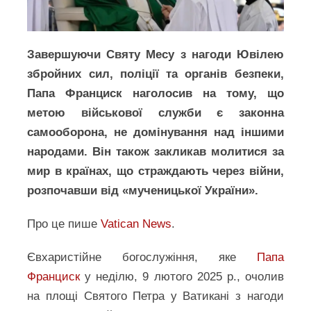
Завершуючи Святу Месу з нагоди Ювілею
збройних сил, поліції та органів безпеки,
Папа Франциск наголосив на тому, що
метою військової служби є законна
самооборона, не домінування над іншими
народами. Він також закликав молитися за
мир в країнах, що страждають через війни,
розпочавши від «мученицької України».
Про це пише
Vatican News
.
Євхаристійне богослужіння, яке
Папа
Франциск
у неділю, 9 лютого 2025 р., очолив
на площі Святого Петра у Ватикані з нагоди