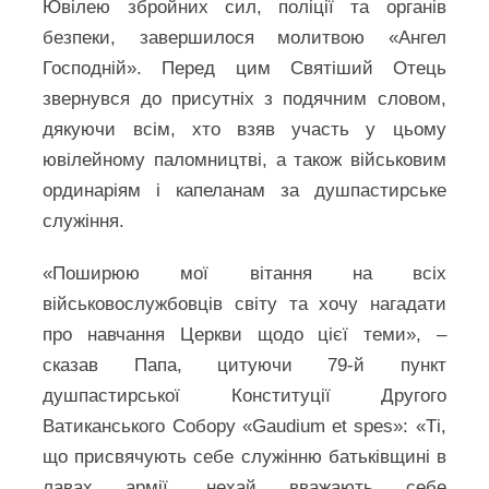
Ювілею збройних сил, поліції та органів
безпеки, завершилося молитвою «Ангел
Господній». Перед цим Святіший Отець
звернувся до присутніх з подячним словом,
дякуючи всім, хто взяв участь у цьому
ювілейному паломництві, а також військовим
ординаріям і капеланам за душпастирське
служіння.
«Поширюю мої вітання на всіх
військовослужбовців світу та хочу нагадати
про навчання Церкви щодо цієї теми», –
сказав Папа, цитуючи 79-й пункт
душпастирської Конституції Другого
Ватиканського Собору «Gaudium et spes»: «Ті,
що присвячують себе служінню батьківщині в
лавах армії, нехай вважають себе