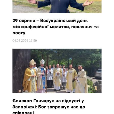
29 серпня – Всеукраїнський день
міжконфесійної молитви, покаяння та
посту
04.08.2026
16:59
Єпископ Гончарук на відпусті у
Запоріжжі: Бог запрошує нас до
співпраці