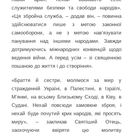
служителями безпеки та свободи народів».
«Ця збройна служба, – додав він, – повинна
здійснюватися лише з метою законної
самооборони, а не з метою нав’язувати
панування над іншими народами. Завжди
дотримуючись міжнародних конвенцій щодо
ведення війни. А перед усім – зі священною
пошаною до життя і до створіння».
«Браття й сестри, молімося за мир у
стражденній Україні, в Палестині, в Ізраїлі,
М’янмі, на всьому Близькому Сході, в Ківу, в
Судані. Нехай повсюди замовкне зброя, і
нехай буде почутий крик народів, які просять
миру», – закликав Святіший Отець,
заохочуючи ввіряти цю молитву