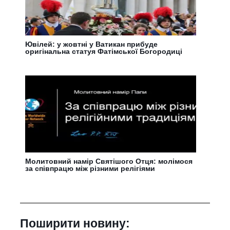
Ювілей: у жовтні у Ватикан прибуде
оригінальна статуя Фатімської Богородиці
Молитовний намір Святішого Отця: молімося
за співпрацю між різними релігіями
Поширити новину: