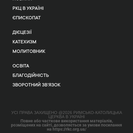
РКЦ В УКРАЇНІ
ЄПИСКОПАТ
ДІЄЦЕЗІЇ
КАТЕХИЗМ
МОЛИТОВНИК
ОСВІТА
БЛАГОДІЙНІСТЬ
ЗВОРОТНИЙ ЗВ’ЯЗОК
УСІ ПРАВА ЗАХИЩЕНО @2026 РИМСЬКО-КАТОЛИЦЬКА
ЦЕРКВА В УКРАЇНІ
Повне або часткове використання матеріалів,
розміщених на сайті, дозволяється за умови посилання
на https://rkc.org.ua/