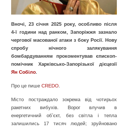
Вночі, 23 січня 2025 року, особливо після
4‑ї години над ранком, Запоріжжя зазнало
чергової масованої атаки з боку Росії. Нову
спробу нічного залякування
бомбардуванням прокоментував єпископ-
помічник Харківсько-Запорізької дієцезії
Ян Собіло
.
Про це пише
CREDO
.
Місто постраждало зокрема від чотирьох
ракетних вибухів. Ворог влучив в
енергетичний обʼєкт, без світла і тепла
залишились 17 тисяч людей; зруйновано