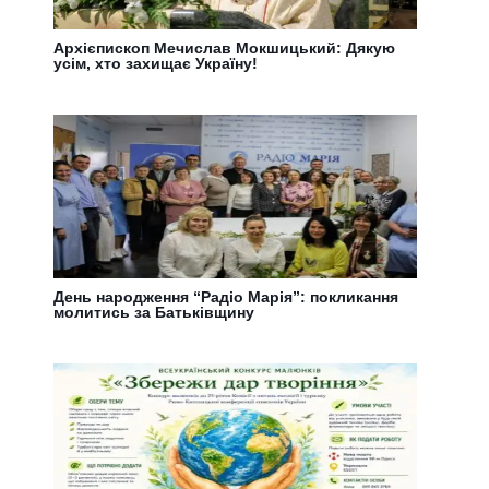
Архієпископ Мечислав Мокшицький: Дякую
усім, хто захищає Україну!
День народження “Радіо Марія”: покликання
молитись за Батьківщину