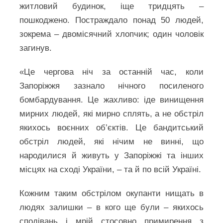
житловий будинок, іще тридцять –
пошкоджено. Постраждало понад 50 людей,
зокрема – двомісячний хлопчик; один чоловік
загинув.
«Це чергова ніч за останній час, коли
Запоріжжя зазнало нічного посиленого
бомбардування. Це жахливо: іде винищення
мирних людей, які мирно сплять, а не обстріл
якихось воєнних об’єктів. Це бандитський
обстріл людей, які нічим не винні, що
народилися й живуть у Запоріжжі та інших
місцях на сході України, – та й по всій Україні.
Кожним таким обстрілом окупанти нищать в
людях залишки – в кого ще були – якихось
сподівань і мрій стосовно примирення з