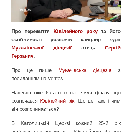
Про пережиття
Ювілейного року
та його
особливості розповів канцлер курії
Мукачівської дієцезії
отець
Сергій
Герзанич
.
Про це пише
Мукачівська дієцезія
з
посиланням на Veritas.
Напевно вже багато із нас чули фразу, що
розпочався
Ювілейний рік
. Що це таке і чим
він розпочинається?
В Католицькій Церкві кожний 25-й рік
відбувається урочистість Ювілейного або ще