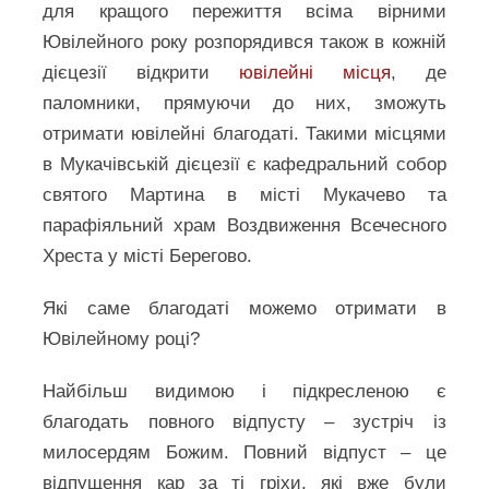
для кращого пережиття всіма вірними
Ювілейного року розпорядився також в кожній
дієцезії відкрити
ювілейні місця
, де
паломники, прямуючи до них, зможуть
отримати ювілейні благодаті. Такими місцями
в Мукачівській дієцезії є кафедральний собор
святого Мартина в місті Мукачево та
парафіяльний храм Воздвиження Всечесного
Хреста у місті Берегово.
Які саме благодаті можемо отримати в
Ювілейному році?
Найбільш видимою і підкресленою є
благодать повного відпусту – зустріч із
милосердям Божим. Повний відпуст – це
відпущення кар за ті гріхи, які вже були