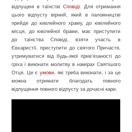
відпущені в таїнстві
Сповіді
. Для отримання
цього відпусту вірний, який в паломництві
прийде до ювілейного храму, до ювілейного
місця, до ювілейної брами, має приступити
до таїнства Сповіді, взяти участь в
Євхаристії, приступити до святого Причастя,
утримуватися від будь-якої прив’язаності до
гріха і виконати молитву в намірах Святішого
Отця. Це є
умови
, які треба виконати, і за це
можна отримати благодать повного
відпущення повного відпусту за дочасні кари.