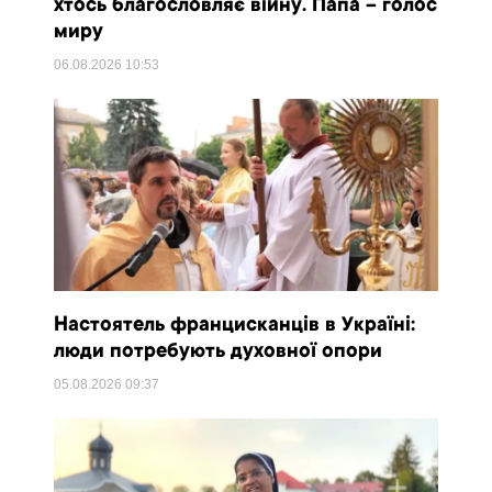
хтось благословляє війну. Папа – голос
миру
06.08.2026
10:53
Настоятель францисканців в Україні:
люди потребують духовної опори
05.08.2026
09:37