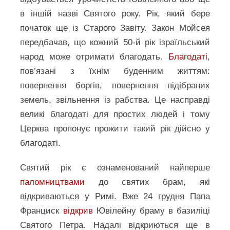
в іншій назві Святого року. Рік, який бере
початок ще із Старого Завіту. Закон Мойсея
передбачав, що кожний 50-й рік ізраїльський
народ може отримати благодать.
Благодаті
,
пов’язані з їхнім буденним життям:
повернення боргів, повернення підібраних
земель, звільнення із рабства. Це насправді
великі благодаті для простих людей і тому
Церква пропонує прожити такий рік дійсно у
благодаті.
Святий рік є ознаменований найперше
паломництвами
до святих брам, які
відкриваються у Римі. Вже 24 грудня Папа
Франциск
відкрив
Ювілейну браму в базиліці
Святого Петра. Надалі відкриються ще в