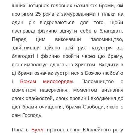
інших чотирьох головних базиліках брами, які
протягом 25 років є замурованими і тільки на
один рік відкриваються для того, щоби
насправді фізично відчути себе в благодаті.
Перед цим виконавши паломництво,
здійснивши дійсно цей рух назустріч до
благодаті і фізично пройти через цю браму,
яка символізує єдність із Христом. Входити в
ці брами означає зустрітися з Божою любов’ю
і
Божим милосердям
. Паломництво є
моментом навернення, моментом визнання
своїх слабкостей, своїх провин і входження до
цієї брами очищення, брами Свободи, якою є
сам Господь.
Папа в
Буллі
проголошення Ювілейного року