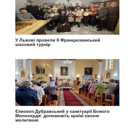
У Львові провели ІІ Францисканський
шаховий турнір
Єпископ Дубравський у санктуарії Божого
Милосердя: допоможіть країні своєю
молитвою