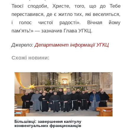
Твоєї сподоби, Христе, того, що до Тебе
переставився, де є житло тих, які веселяться,
і голос чистої радості». Вічная йому
пам’ять!» — зазначив Глава УГКЦ.
Джерело:
Департамент інформації УГКЦ
Схожі новини:
Більшівці: завершення капітулу
конвентуальних францисканців