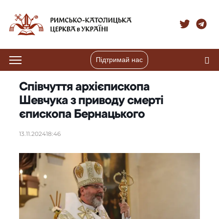
Підтримай нас
Співчуття архієпископа
Шевчука з приводу смерті
єпископа Бернацького
13.11.2024
18:46