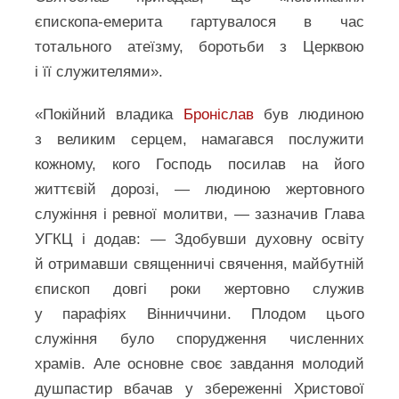
єпископа-емерита гартувалося в час
тотального атеїзму, боротьби з Церквою
і її служителями».
«Покійний владика
Броніслав
був людиною
з великим серцем, намагався послужити
кожному, кого Господь посилав на його
життєвій дорозі, — людиною жертовного
служіння і ревної молитви, — зазначив Глава
УГКЦ і додав: — Здобувши духовну освіту
й отримавши священничі свячення, майбутній
єпископ довгі роки жертовно служив
у парафіях Вінниччини. Плодом цього
служіння було спорудження численних
храмів. Але основне своє завдання молодий
душпастир вбачав у збереженні Христової