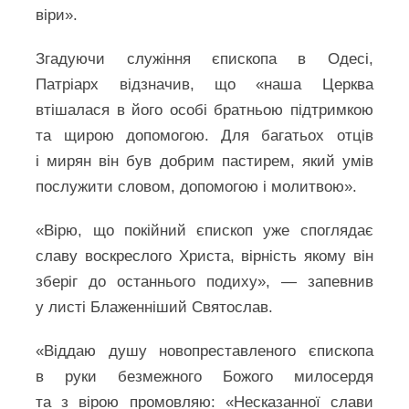
віри».
Згадуючи служіння єпископа в Одесі,
Патріарх відзначив, що «наша Церква
втішалася в його особі братньою підтримкою
та щирою допомогою. Для багатьох отців
і мирян він був добрим пастирем, який умів
послужити словом, допомогою і молитвою».
«Вірю, що покійний єпископ уже споглядає
славу воскреслого Христа, вірність якому він
зберіг до останнього подиху», — запевнив
у листі Блаженніший Святослав.
«Віддаю душу новопреставленого єпископа
в руки безмежного Божого милосердя
та з вірою промовляю: «Несказанної слави