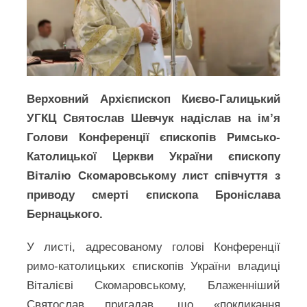
Верховний Архієпископ Києво-Галицький
УГКЦ Святослав Шевчук надіслав на ім’я
Голови Конференції єпископів Римсько-
Католицької Церкви України єпископу
Віталію Скомаровському лист співчуття з
приводу смерті єпископа Броніслава
Бернацького.
У листі, адресованому голові Конференції
римо-католицьких єпископів України владиці
Віталієві Скомаровському, Блаженніший
Святослав пригадав, що «покликання