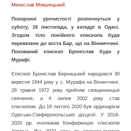
Мечислав Мокшицький
.
Похоронні урочистості розпочнуться у
суботу, 16 листопада, у катедрі в Одесі.
Згодом тіло покійного єпископа буде
перевезене до міста Бар, що на Вінниччині.
Похований єпископ Броніслав буде у
Мурафі.
Єпископ Броніслав Бернацький народився 30
вересня 1944 року у с. Мурафа на Вінниччині.
28 травня 1972 року прийняв священницькі
свячення, а 4 липня 2002 року став
єпископом. До 18 лютого 2020 був ординарієм
Одесько-Сімферопольської дієцезії. У 2018-
2020 рр. очолював Конференцію єпископів