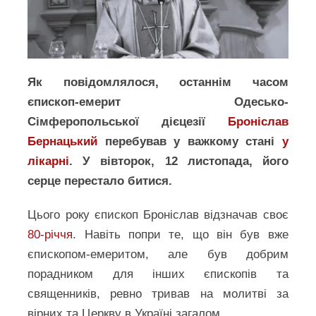
Як повідомлялося, останнім часом
єпископ-емерит Одесько-
Сімферопольської дієцезії
Броніслав
Бернацький
перебував у важкому стані
у
лікарні
. У вівторок, 12 листопада, його
серце перестало битися.
Цього року єпископ Броніслав відзначав своє
80-річчя
. Навіть попри те, що він був вже
єпископом-емеритом, але був добрим
порадником для інших єпископів та
священників, ревно тривав на молитві за
вірних та Церкву в Україні загалом.