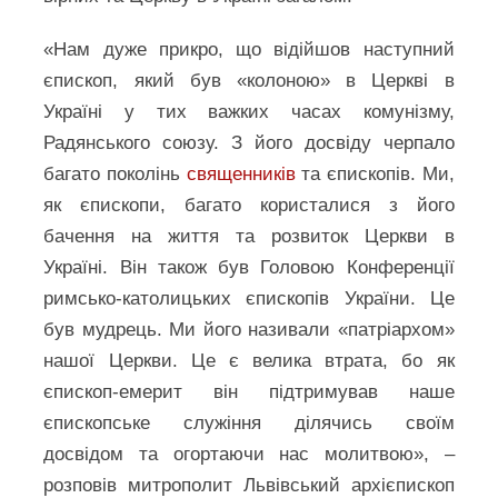
«Нам дуже прикро, що відійшов наступний
єпископ, який був «колоною» в Церкві в
Україні у тих важких часах комунізму,
Радянського союзу. З його досвіду черпало
багато поколінь
священників
та єпископів. Ми,
як єпископи, багато користалися з його
бачення на життя та розвиток Церкви в
Україні. Він також був Головою Конференції
римсько-католицьких єпископів України. Це
був мудрець. Ми його називали «патріархом»
нашої Церкви. Це є велика втрата, бо як
єпископ-емерит він підтримував наше
єпископське служіння ділячись своїм
досвідом та огортаючи нас молитвою», –
розповів митрополит Львівський архієпископ