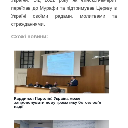
України. Від 2022 року як єпископ-емерит
переїхав до Мурафи та підтримував Церкву в
Україні своїми радами, молитвами та
стражданнями.
Схожі новини:
Кардинал Паролін: Україна може
запропонувати нову граматику богословʼя
надії