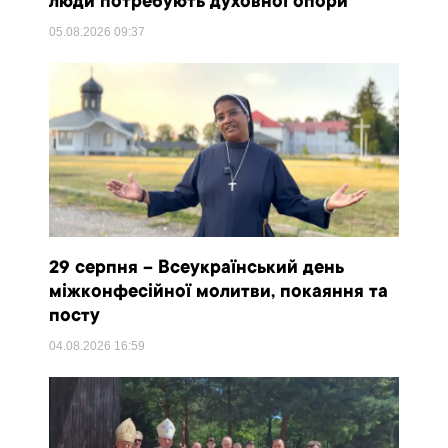
люди потребують духовної опори
05.08.2026
09:37
29 серпня – Всеукраїнський день
міжконфесійної молитви, покаяння та
посту
04.08.2026
16:59