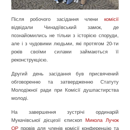
Після робочого засідання члени
комісії
відвідали Чинадіївський замок, де
познайомились не тільки з історією споруди,
але і з чудовими людьми, які протягом 20-ти
років своїми силами займаються її
реконструкцією.
Другий день засідання був присвячений
обговоренню та затвердженню Статуту
Молодіжної ради при Комісії душпастирства
молоді.
На завершення зустрічі ординарій
Мукачівської дієцезії єпископ
Микола Лучок
ОР
провів для членів комісії конференцію та