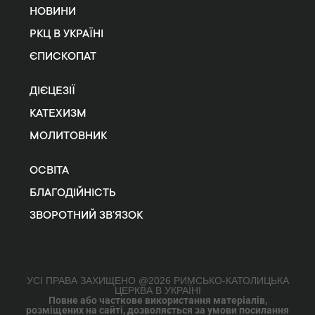
НОВИНИ
РКЦ В УКРАЇНІ
ЄПИСКОПАТ
ДІЄЦЕЗІЇ
КАТЕХИЗМ
МОЛИТОВНИК
ОСВІТА
БЛАГОДІЙНІСТЬ
ЗВОРОТНИЙ ЗВ’ЯЗОК
УСІ ПРАВА ЗАХИЩЕНО @2026 РИМСЬКО-КАТОЛИЦЬКА
ЦЕРКВА В УКРАЇНІ
Повне або часткове використання матеріалів,
розміщених на сайті, дозволяється за умови посилання