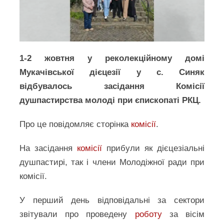
1-2 жовтня у реколекційному домі
Мукачівської дієцезії у с. Синяк
відбувалось засідання Комісії
душпастирства молоді при єпископаті РКЦ.
Про це повідомляє сторінка
комісії
.
На засідання
комісії
прибули як дієцезіальні
душпастирі, так і члени Молодіжної ради при
комісії.
У перший день відповідальні за сектори
звітували про проведену
роботу
за вісім