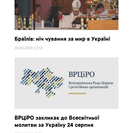
Браїлів: ніч чування за мир в Україні
08.08.2026
12:55
ВРЦіРО закликає до Всесвітньої
молитви за Україну 24 серпня