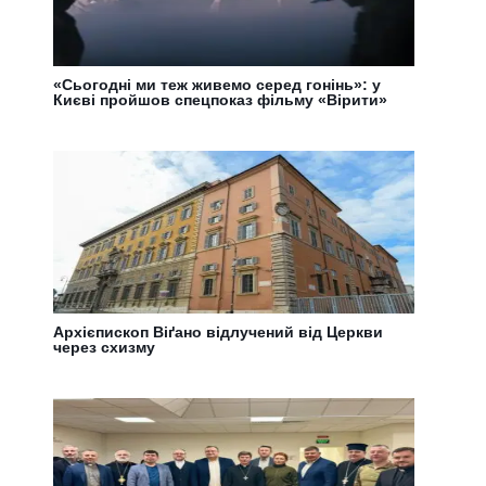
«Сьогодні ми теж живемо серед гонінь»: у
Києві пройшов спецпоказ фільму «Вірити»
Архієпископ Віґано відлучений від Церкви
через схизму