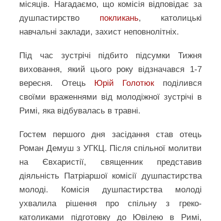
місяців. Нагадаємо, що комісія відповідає за
душпастирство
покликань
, католицькі
навчальні заклади, захист неповнолітніх.
Під час зустрічі підбито підсумки Тижня
виховання, який цього року відзначався 1-7
вересня. Отець
Юрій Голотюк
поділився
своїми враженнями від молодіжної зустрічі в
Римі, яка відбувалась в травні.
Гостем першого дня засідання став отець
Роман Демуш з УГКЦ. Після спільної молитви
на Євхаристії, священник представив
діяльність Патріаршої комісії душпастирства
молоді. Комісія душпастирства молоді
ухвалила рішення про спільну з греко-
католиками підготовку до Ювілею в Римі,