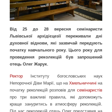
Від 25 до 28 вересня семінаристи
Львівської архідієцезії переживали дні
духовної віднови, які зазвичай передують
початку навчального року. Цього року для
проведення реколекцій був запрошений
отець Олег Жарук.
Ректор
Інституту богословських наук
Непорочної Діви Марії, що на
Хмельниччині
на
початку реколекцій розповів для
семінаристів
про три важливі правила, які допоможуть
краще зануритись в атмосферу реколекцій.
Під час реколекцій отець Олег представив на