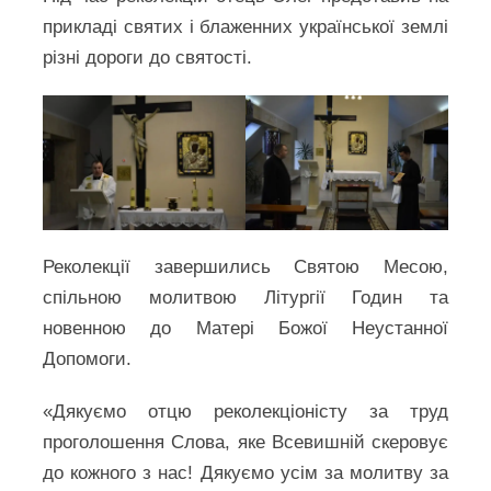
прикладі святих і блаженних української землі
різні дороги до святості.
Реколекції завершились Святою Месою,
спільною молитвою Літургії Годин та
новенною до Матері Божої Неустанної
Допомоги.
«Дякуємо отцю реколекціоністу за труд
проголошення Слова, яке Всевишній скеровує
до кожного з нас! Дякуємо усім за молитву за