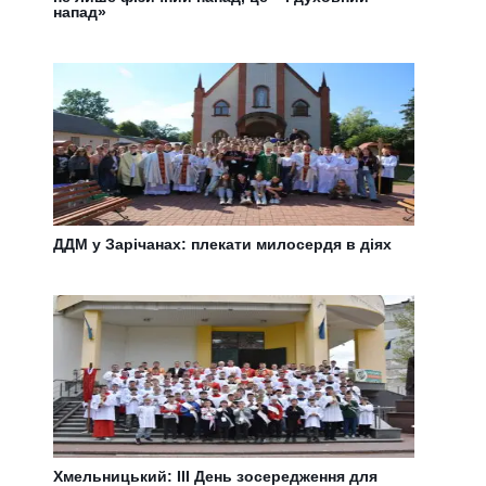
напад»
ДДМ у Зарічанах: плекати милосердя в діях
Хмельницький: III День зосередження для