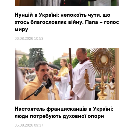
Нунцій в Україні: непокоїть чути, що
хтось благословляє війну. Папа – голос
миру
06.08.2026
10:53
Настоятель францисканців в Україні:
люди потребують духовної опори
05.08.2026
09:37