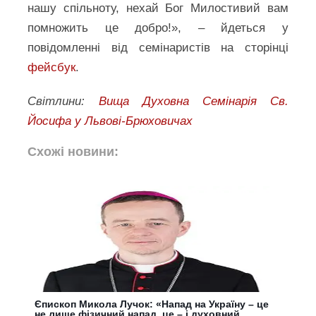
нашу спільноту, нехай Бог Милостивий вам
помножить це добро!», – йдеться у
повідомленні від семінаристів на сторінці
фейсбук
.
Світлини:
Вища Духовна Семінарія Св.
Йосифа у Львові-Брюховичах
Схожі новини:
Єпископ Микола Лучок: «Напад на Україну – це
не лише фізичний напад, це – і духовний