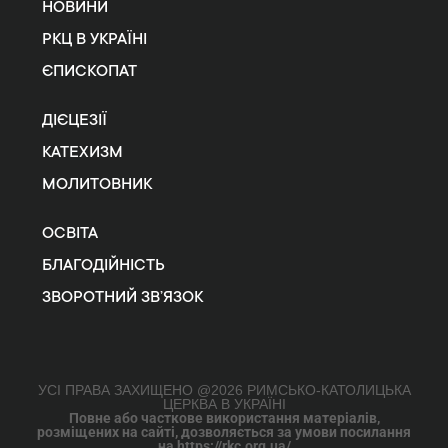
НОВИНИ
РКЦ В УКРАЇНІ
ЄПИСКОПАТ
ДІЄЦЕЗІЇ
КАТЕХИЗМ
МОЛИТОВНИК
ОСВІТА
БЛАГОДІЙНІСТЬ
ЗВОРОТНИЙ ЗВ’ЯЗОК
УСІ ПРАВА ЗАХИЩЕНО @2026 РИМСЬКО-КАТОЛИЦЬКА
ЦЕРКВА В УКРАЇНІ
Повне або часткове використання матеріалів,
розміщених на сайті, дозволяється за умови посилання
на https://rkc.org.ua/