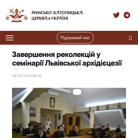
Підтримай нас
Завершення реколекцій у
семінарії Львівської архідієцезії
28.09.2024
18:05