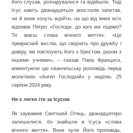
його слухав, розчарувалися та відійшли. Тоді
Ісус навіть дванадцятьох апостолів запитав,
чи й вони хочуть відійти, на що від імені всіх
відповів Петро: «Господи, до кого ми підемо?
Ти маєш слова вічного життя». «Це
прекрасний вислів, що свідчить про дружбу і
довіру, які пов’язують його з Христом, разом з
іншими учнями», – сказав Папа Франциск,
коментуючи цю євангельську розповідь перед
молитвою «Ангел Господній» у неділю, 25
серпня 2024 року.
Не є легко іти за Ісусом
Як зауважив Святіший Отець, дванадцятеро
залишилися, бо знайшли в Ісуса «слова
вічного життя». Вони чули Його проповідь,