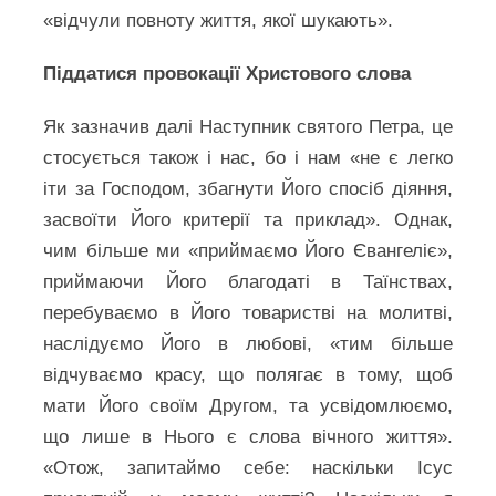
«відчули повноту життя, якої шукають».
Піддатися провокації Христового слова
Як зазначив далі Наступник святого Петра, це
стосується також і нас, бо і нам «не є легко
іти за Господом, збагнути Його спосіб діяння,
засвоїти Його критерії та приклад». Однак,
чим більше ми «приймаємо Його Євангеліє»,
приймаючи Його благодаті в Таїнствах,
перебуваємо в Його товаристві на молитві,
наслідуємо Його в любові, «тим більше
відчуваємо красу, що полягає в тому, щоб
мати Його своїм Другом, та усвідомлюємо,
що лише в Нього є слова вічного життя».
«Отож, запитаймо себе: наскільки Ісус