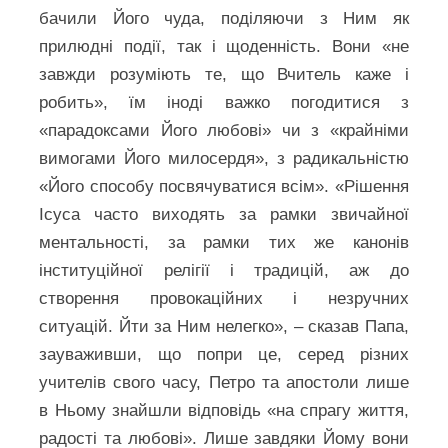
бачили Його чуда, поділяючи з Ним як
прилюдні події, так і щоденність. Вони «не
завжди розуміють те, що Вчитель каже і
робить», їм іноді важко погодитися з
«парадоксами Його любові» чи з «крайніми
вимогами Його милосердя», з радикальністю
«Його способу посвячуватися всім». «Рішення
Ісуса часто виходять за рамки звичайної
ментальності, за рамки тих же канонів
інституційної релігії і традицій, аж до
створення провокаційних і незручних
ситуацій. Йти за Ним нелегко», – сказав Папа,
зауваживши, що попри це, серед різних
учителів свого часу, Петро та апостоли лише
в Ньому знайшли відповідь «на спрагу життя,
радості та любові». Лише завдяки Йому вони