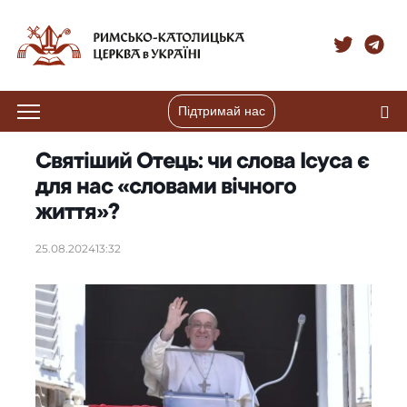
Підтримай нас
Святіший Отець: чи слова Ісуса є
для нас «словами вічного
життя»?
25.08.2024
13:32