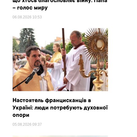
що хтось благословляє війну. Папа
– голос миру
06.08.2026
10:53
Настоятель францисканців в
Україні: люди потребують духовної
опори
05.08.2026
09:37