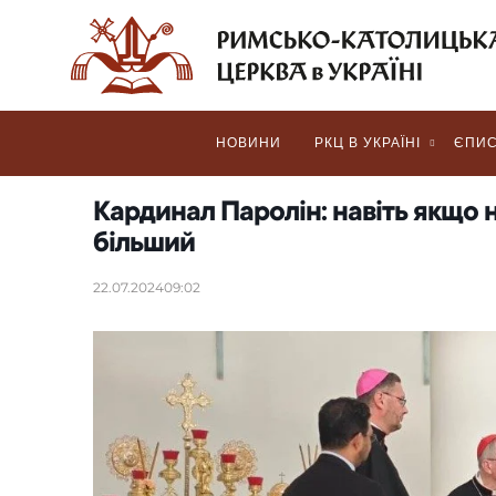
НОВИНИ
РКЦ В УКРАЇНІ
ЄПИС
Кардинал Паролін: навіть якщо н
більший
22.07.2024
09:02