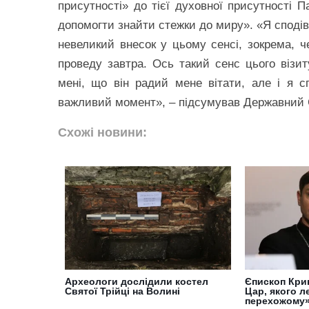
присутності» до тієї духовної присутності П
допомогти знайти стежки до миру». «Я сподів
невеликий внесок у цьому сенсі, зокрема, ч
проведу завтра. Ось такий сенс цього візит
мені, що він радий мене вітати, але і я 
важливий момент», – підсумував Державний 
Схожі новини:
Археологи дослідили костел
Єпископ Кри
Святої Трійці на Волині
Цар, якого л
перехожому