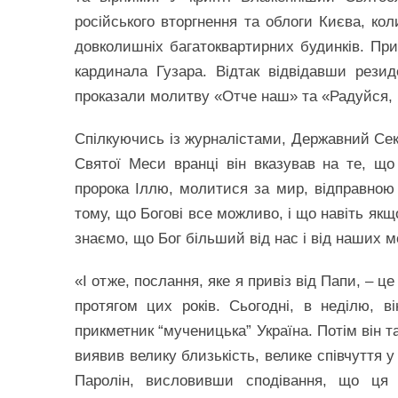
російського вторгнення та облоги Києва, ко
довколишніх багатоквартирних будинків. Пр
кардинала Гузара. Відтак відвідавши резид
проказали молитву «Отче наш» та «Радуйся,
Спілкуючись із журналістами, Державний Секр
Святої Меси вранці він вказував на те, щ
пророка Іллю, молитися за мир, відправною
тому, що Богові все можливо, і що навіть якщо
знаємо, що Бог більший від нас і від наших 
«І отже, послання, яке я привіз від Папи, – ц
протягом цих років. Сьогодні, в неділю, в
прикметник “мученицька” Україна. Потім він т
виявив велику близькість, велике співчуття 
Паролін, висловивши сподівання, що ця 