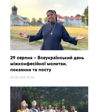
29 серпня – Всеукраїнський день
міжконфесійної молитви,
покаяння та посту
04.08.2026
16:59