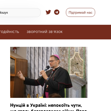
Підтримай нас
ГОДІЙНІСТЬ
ЗВОРОТНИЙ ЗВ’ЯЗОК
Нунцій в Україні: непокоїть чути,