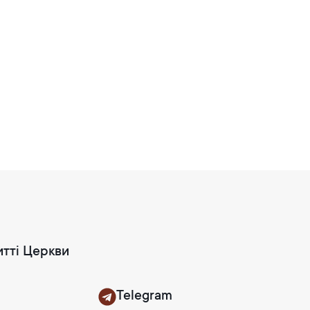
итті Церкви
Telegram