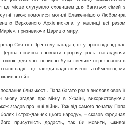
ли це місце слугувало сховищем для багатьох сімей з
исутні також помолися могилі Блаженнішого Любомира
енцію Верховного Архієпископа, у каплиці всі разом
 Маріє», призиваючи Царицю миру.
етар Святого Престолу нагадав, як у проповіді під час
о Церква повинна сповняти пророчу роль, наслідуючи
 точкою для чого повинно бути «велике переконання в
 наші надії – це завжди надії скінченні та обмежені, ми
можливостей».
е послання близькості. Папа багато разів висловлював її
ін знову згадав про війну в Україні, використовуючи
акож згадав про інші війни. Тож від самого початку Папа
у болях і стражданнях цього народу», – сказав кардинал
його присутність додасть, так би мовити, «живої