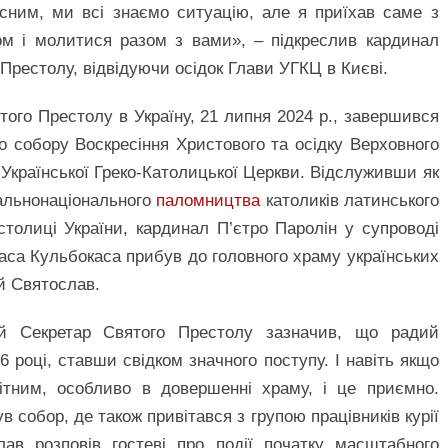
існим, ми всі знаємо ситуацію, але я приїхав саме з
м і молитися разом з вами», – підкреслив кардинал
Престолу, відвідуючи осідок Глави УГКЦ в Києві.
того Престолу в Україну, 21 липня 2024 р., завершився
о собору Воскресіння Христового та осідку Верховного
 Української Греко-Католицької Церкви. Відслуживши як
альнонаціонального
паломництва
католиків латинського
толиці України, кардинал П’єтро Паролін у супроводі
аса Кульбокаса прибув до головного храму українських
ий Святослав.
й Секретар Святого Престолу зазначив, що радий
6 році, ставши свідком значного поступу. І навіть якщо
мітним, особливо в довершенні храму, і це приємно.
 собор, де також привітався з групою працівників курії
ав розповів гостеві про події початку масштабного