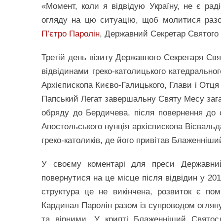
«Момент, коли я відвідую Україну, не є рад
огляду на цю ситуацію, щоб молитися разо
П’єтро Паролін
, Державний Секретар Святого 
Третій день візиту Державного Секретаря Свя
відвідинами греко-католицького катедральног
Архієпископа Києво-Галицького, Глави і Отця
Папський Легат завершальну Святу Месу заг
обряду до Бердичева, після повернення до с
Апостольського нунція архієпископа Вісвальд
греко-католиків, де його привітав Блаженніш
У своєму коментарі для преси Державни
повернутися на це місце після відвідин у 201
структура це не викінчена, розвиток є по
Кардинал Паролін разом із супроводом оглянув
та вірними. У крипті Блаженніший Святосл