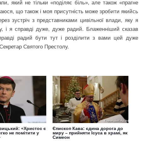
апи, який не тільки «поділяє біль», але також «прагне
аюся, що також і моя присутність може зробити якийсь
ерез зустріч з представниками цивільної влади, яку я
у, і я справді дуже, дуже радий. Блаженніший сказав
справді радий бути тут і розділити з вами цей дуже
Секретар Святого Престолу.
вицький: «Христос є
Єпископ Кава: єдина дорога до
егко не помітити у
миру – прийняти Ісуса в храмі, як
»
Симеон