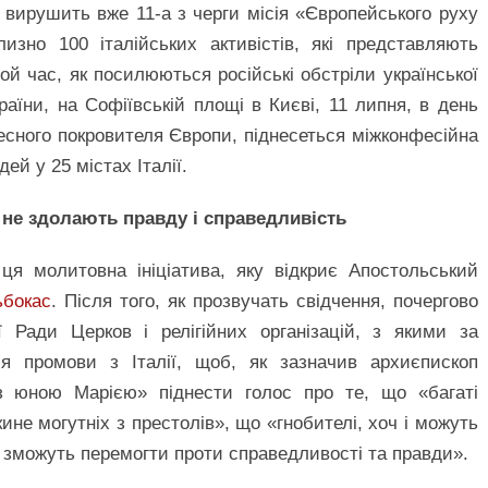
ну вирушить вже 11-а з черги місія «Європейського руху
изно 100 італійських активістів, які представляють
 той час, як посилюються російські обстріли української
раїни, на Софіївській площі в Києві, 11 липня, в день
есного покровителя Європи, піднесеться міжконфесійна
ей у 25 містах Італії.
не здолають правду і справедливість
 ця молитовна ініціатива, яку відкриє Апостольський
ьбокас
. Після того, як прозвучать свідчення, почергово
ї Ради Церков і релігійних організацій, з якими за
ся промови з Італії, щоб, як зазначив архиєпископ
 з юною Марією» піднести голос про те, що «багаті
ине могутніх з престолів», що «гнобителі, хоч і можуть
 зможуть перемогти проти справедливості та правди».