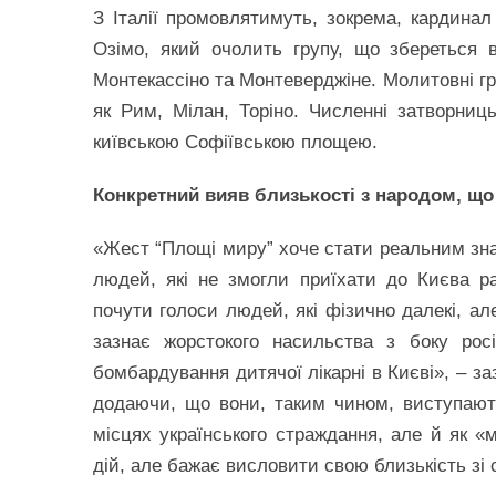
З Італії промовлятимуть, зокрема, кардина
Озімо, який очолить групу, що збереться 
Монтекассіно та Монтеверджіне. Молитовні гр
як Рим, Мілан, Торіно. Численні затворниц
київською Софіївською площею.
Конкретний вияв близькості з народом, що
«Жест “Площі миру” хоче стати реальним зна
людей, які не змогли приїхати до Києва 
почути голоси людей, які фізично далекі, але
зазнає жорстокого насильства з боку росі
бомбардування дитячої лікарні в Києві», – з
додаючи, що вони, таким чином, виступают
місцях українського страждання, але й як «
дій, але бажає висловити свою близькість з