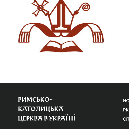
Н
РК
Є