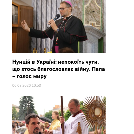
Нунцій в Україні: непокоїть чути,
що хтось благословляє війну. Папа
– голос миру
06.08.2026
10:53