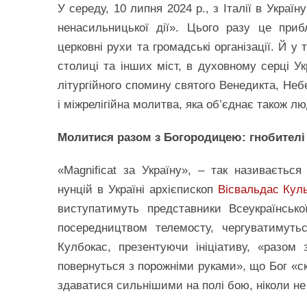
У середу, 10 липня 2024 р., з Італії в Украї
ненасильницької дії». Цього разу це прибл
церковні рухи та громадські організації. Й у
столиці та інших міст, в духовному серці Ук
літургійного спомину святого Венедикта, Неб
і міжрелігійна молитва, яка об’єднає також люд
Молитися разом з Богородицею: гнобителі 
«Magnificat за Україну», – так називається
нунцій в Україні архієпископ
Вісвальдас Кул
виступатимуть представники Всеукраїнсько
посередництвом телемосту, чергуватимуть
Кулбокас, презентуючи ініціативу, «разом
повернуться з порожніми руками», що Бог «ск
здаватися сильнішими на полі бою, ніколи не