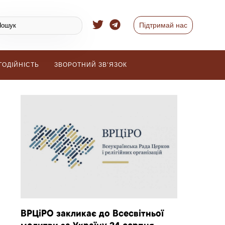
Підтримай нас
ГОДІЙНІСТЬ
ЗВОРОТНИЙ ЗВ’ЯЗОК
ВРЦіРО закликає до Всесвітньої