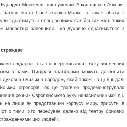
л Едоардо Менікеллі, вислужений Архиєпископ Анкони-
в ратуші міста Сан-Северіно-Марке, а також абати з
упи єднатимуть з площ великих італійських міст, таких
ькі монастирі запевнили, що духовно єднатимуться з
 страждає
ком солідарності та співпереживання з боку численних
разом з нами. Цифрові платформи можуть дозволити
 духовно близькі з народом, який також і в ці дні далі
йських агресорів, як це трагічно продемонструвало
азначив речник Європейського руху ненасильницької дії,
ь не лише як представники корпусу миру, присутні в
міст з тими, хто перебуває далеко від театру бойових
і стражданнями цих людей».