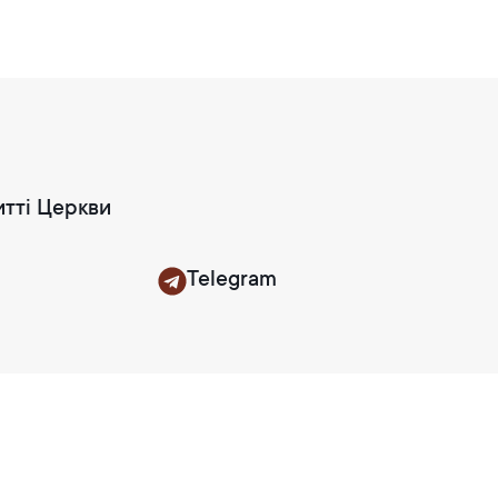
итті Церкви
Telegram