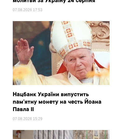
молитви за Україну 24 серпня
07.08.2026
17:53
Нацбанк України випустить
пам’ятну монету на честь Йоана
Павла II
07.08.2026
15:29