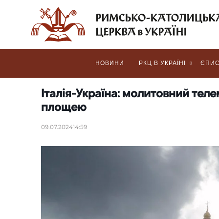
НОВИНИ
РКЦ В УКРАЇНІ
ЄПИС
Італія-Україна: молитовний теле
площею
09.07.2024
14:59