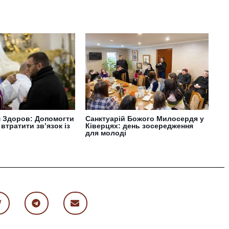
 Здоров: Допомогти
Санктуарій Божого Милосердя у
 втратити зв’язок із
Ківерцях: день зосередження
для молоді