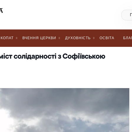
КОПАТ
ВЧЕННЯ ЦЕРКВИ
ДУХОВНІСТЬ
ОСВІТА
БЛА
міст солідарності з Софіївською