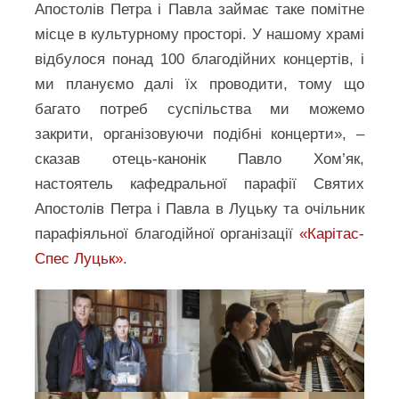
Апостолів Петра і Павла займає таке помітне
місце в культурному просторі. У нашому храмі
відбулося понад 100 благодійних концертів, і
ми плануємо далі їх проводити, тому що
багато потреб суспільства ми можемо
закрити, організовуючи подібні концерти», –
сказав отець-канонік Павло Хом’як,
настоятель кафедральної парафії Святих
Апостолів Петра і Павла в Луцьку та очільник
парафіяльної благодійної організації
«Карітас-
Спес Луцьк»
.