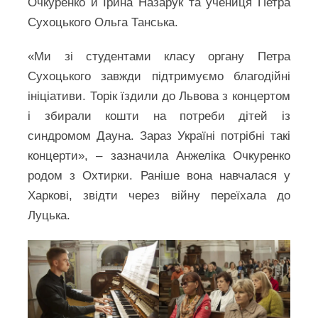
Очкуренко й Ірина Назарук та учениця Петра
Сухоцького Ольга Танська.
«Ми зі студентами класу органу Петра
Сухоцького завжди підтримуємо благодійні
ініціативи. Торік їздили до Львова з концертом
і збирали кошти на потреби дітей із
синдромом Дауна. Зараз Україні потрібні такі
концерти», – зазначила Анжеліка Очкуренко
родом з Охтирки. Раніше вона навчалася у
Харкові, звідти через війну переїхала до
Луцька.