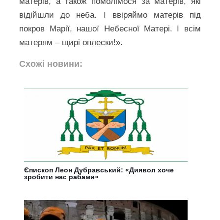
матерів, а також помолімося за матерів, які
відійшли до неба. І ввіряймо матерів під
покров Марії, нашої Небесної Матері. І всім
матерям – щирі оплески!».
Схожі новини:
Єпископ Леон Дубравський: «Диявол хоче
зробити нас рабами»