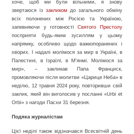
хоче, щоб ми були вільними, я знову
звертаюся із
закликом
до загального обміну
всіх полонених між Росією та Україною,
запевняючи у готовності
Святого Престолу
посприяти будь-яким зусиллям у цьому
напрямку, особливо щодо важкопоранених і
хворих. І надалі молімося за мир в Україні, в
Палестині, в Ізраїлі, в М’янмі. Молімося за
мир», – закликав Папа Франциск,
промовляючи після молитви «Царице Неба» в
неділю, 12 травня 2024 року, повторивши свій
заклик, який він виголосив у посланні «Urbi et
Orbi» з нагоди Пасхи 31 березня.
Подяка журналістам
Цієї неділі також відзначався Всесвітній день