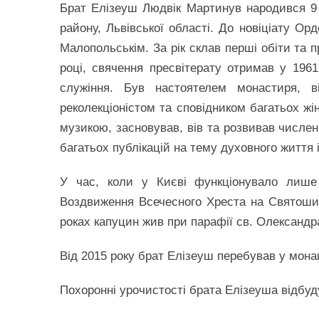
Брат Елізеуш Людвік Мартинув народився 9 
району, Львівської області. До новіціату О
Малопольськім. За рік склав перші обіти та 
році, свячення пресвітерату отримав у 1961
служіння. Був настоятелем монастиря, ві
реколекціоністом та сповідником багатьох ж
музикою, засновував, вів та розвивав числен
багатьох публікацій на тему духовного життя
У час, коли у Києві функціонувало лише 
Воздвиження Всечесного Хреста на Святоши
роках капуцин жив при парафії св. Олександр
Від 2015 року брат Елізеуш перебував у монаш
Похоронні урочистості брата Елізеуша відбудут