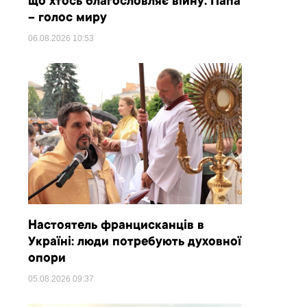
що хтось благословляє війну. Папа
– голос миру
06.08.2026
10:53
Настоятель францисканців в
Україні: люди потребують духовної
опори
05.08.2026
09:37