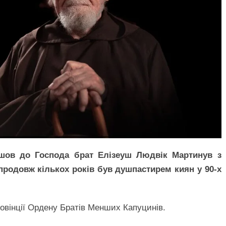
ійшов до Господа брат Елізеуш Людвік Мартинув з
продовж кількох років був душпастирем киян у 90-х
ровінції Ордену Братів Менших Капуцинів.