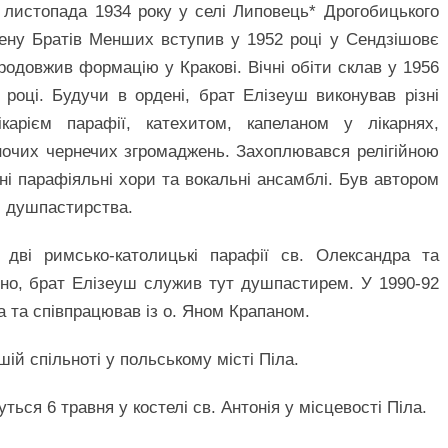
листопада 1934 року у селі Липовець* Дрогобицького
рдену Братів Менших вступив у 1952 році у Сендзішовє
продовжив формацію у Кракові. Вічні обіти склав у 1956
 році. Будучи в ордені, брат Елізеуш виконував різні
карієм парафії, катехитом, капеланом у лікарнях,
іночих чернечих згромаджень. Захоплювався релігійною
ні парафіяльні хори та вокальні ансамблі. Був автором
 і душпастирства.
дві римсько-католицькі парафії св. Олександра та
но, брат Елізеуш служив тут душпастирем. У 1990-92
а та співпрацював із о. Яном Крапаном.
ій спільноті у польському місті Піла.
ься 6 травня у костелі св. Антонія у місцевості Піла.