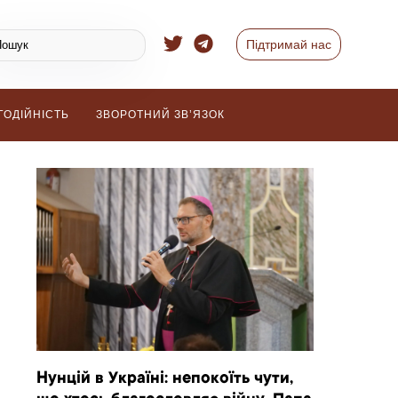
Підтримай нас
ГОДІЙНІСТЬ
ЗВОРОТНИЙ ЗВ’ЯЗОК
Нунцій в Україні: непокоїть чути,