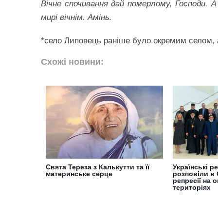
Вічне спочивання дай померлому, Господи. А
мирі вічнім. Амінь.
*село Липовець раніше було окремим селом, 
Схожі новини:
Свята Тереза з Калькутти та її
Українські ре
материнське серце
розповіли в 
репресії на 
територіях