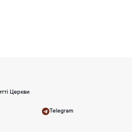
итті Церкви
Telegram