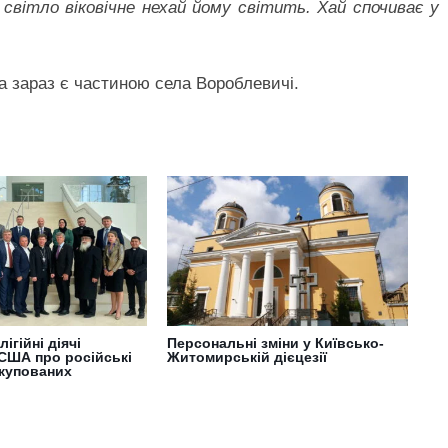
 світло віковічне нехай йому світить. Хай спочиває у
а зараз є частиною села Вороблевичі.
лігійні діячі
Персональні зміни у Київсько-
США про російські
Житомирській дієцезії
окупованих