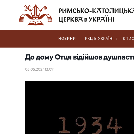
НОВИНИ
РКЦ В УКРАЇНІ
ЄПИС
До дому Отця відійшов душпасти
03.05.2024
13:07