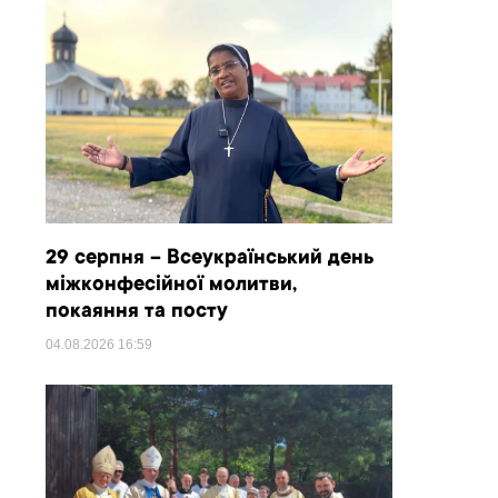
29 серпня – Всеукраїнський день
міжконфесійної молитви,
покаяння та посту
04.08.2026
16:59