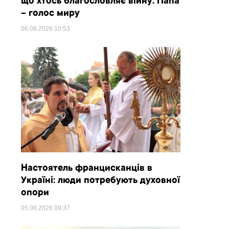
що хтось благословляє війну. Папа
– голос миру
06.08.2026
10:53
Настоятель францисканців в
Україні: люди потребують духовної
опори
05.08.2026
09:37