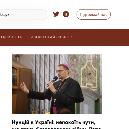
Підтримай нас
ГОДІЙНІСТЬ
ЗВОРОТНИЙ ЗВ’ЯЗОК
Нунцій в Україні: непокоїть чути,