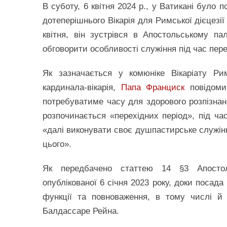
В суботу, 6 квітня 2024 р., у Ватикані було 
дотеперішнього Вікарія для Римської дієцезії
квітня, він зустрівся в Апостольському па
обговорити особливості служіння під час пере
Як зазначається у комюніке Вікаріату Рим
кардинала-вікарія,
Папа Франциск
повідоми
потребуватиме часу для здорового розпізнан
розпочинається «перехідних період», під ча
«далі виконувати своє душпастирське служінн
цього».
Як передбачено статтею 14 §3 Апостоль
опублікованої 6 січня 2023 року, доки посад
функції та повноваження, в тому числі й
Балдассаре Рейна.