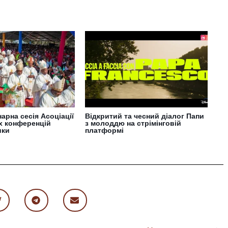
арна сесія Асоціації
Відкритий та чесний діалог Папи
х конференцій
з молоддю на стрімінговій
ики
платформі