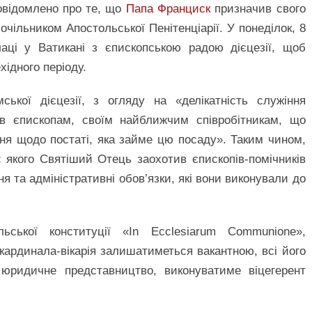
повідомлено про те, що
Папа Франциск
призначив свого
 очільником Апостольської Пенітенціарії. У понеділок, 8
лаці у Ватикані з єпископською радою дієцезії, щоб
хідного періоду.
ської дієцезії, з огляду на «делікатність служіння
в єпископам, своїм найближчим співробітникам, що
ня щодо постаті, яка займе цю посаду». Таким чином,
с якого Святіший Отець заохотив єпископів-помічників
я та адміністративні обов’язки, які вони виконували до
ської конституції «In Ecclesiarum Communione»,
а кардинала-вікарія залишатиметься вакантною, всі його
 юридичне представництво, виконуватиме віцегерент