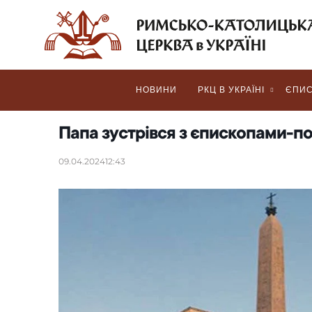
НОВИНИ
РКЦ В УКРАЇНІ
ЄПИС
Папа зустрівся з єпископами-по
09.04.2024
12:43