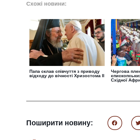
Схожі новини:
Папа склав співчуття з приводу
Чергова плен
відходу до вічності Хризостома ІІ
єпископськи
Східної Афр
Поширити новину: