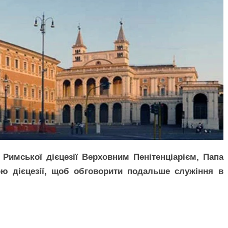
Римської дієцезії Верховним Пенітенціарієм, Папа
ю дієцезії, щоб обговорити подальше служіння в