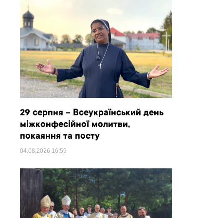
29 серпня – Всеукраїнський день
міжконфесійної молитви,
покаяння та посту
04.08.2026
16:59