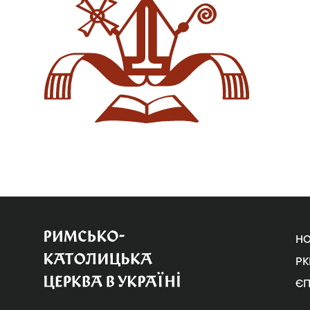
Н
РК
Є