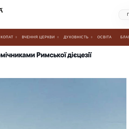
КОПАТ
ВЧЕННЯ ЦЕРКВИ
ДУХОВНІСТЬ
ОСВІТА
БЛА
мічниками Римської дієцезії