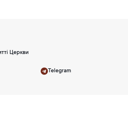
итті Церкви
Telegram