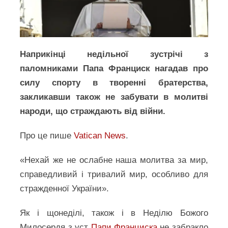
Наприкінці недільної зустрічі з
паломниками Папа Франциск нагадав про
силу спорту в творенні братерства,
закликавши також не забувати в молитві
народи, що страждають від війни.
Про це пише
Vatican News
.
«Нехай же не ослабне наша молитва за мир,
справедливий і тривалий мир, особливо для
стражденної України».
Як і щонеділі, також і в Неділю Божого
Милосердя з уст
Папи Франциска
не забракло