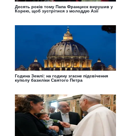
Десять років тому Папа Франциск вирушив у
Корею, щоб зустрітися з молоддю Азії
Година Землі: на годину згасне підсвічення
куполу базиліки Святого Петра