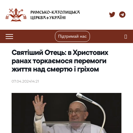
Підтримай нас
Святіший Отець: в Христових
ранах торкаємося перемоги
життя над смертю і гріхом
07.04.2024
14:21