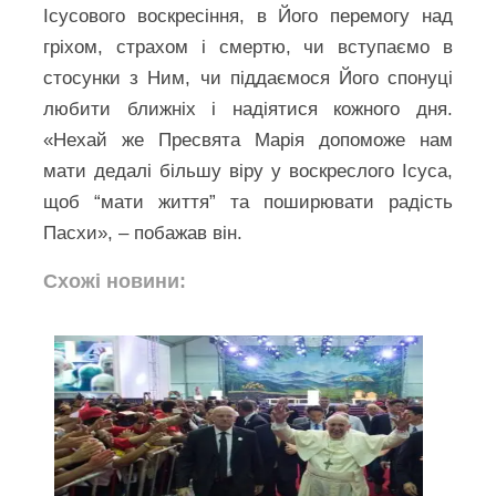
Ісусового воскресіння, в Його перемогу над
гріхом, страхом і смертю, чи вступаємо в
стосунки з Ним, чи піддаємося Його спонуці
любити ближніх і надіятися кожного дня.
«Нехай же Пресвята Марія допоможе нам
мати дедалі більшу віру у воскреслого Ісуса,
щоб “мати життя” та поширювати радість
Пасхи», – побажав він.
Схожі новини: