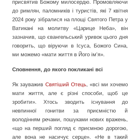
присвятив Божому милосердю. Промовляючи
до римлян, паломників і туристів, які 7 квітня
2024 року зібралися на площі Святого Петра у
Ватикані на молитву «Царице Неба», він
зазначив, що євангельський уривок цього дня
говорить, що віруючи в Ісуса, Божого Сина,
ми можемо «мати життя в Його ім’я».
Сповнення, до якого покликані всі
Як зауважив
Святіший Отець
, «всі ми хочемо
мати життя, але є різні способи, щоб це
зробити». Хтось зводить існування до
невпинної гонитви за приємністю й
володінням речами, пошуками нових вражень,
«що на перший погляд є приємною дорогою,
але вона не насичує серце». «Не в такий