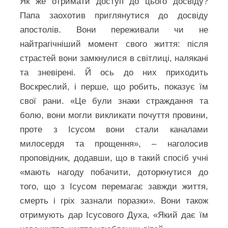
Як же отримати доступ до цього досвіду?
Папа заохотив приглянутися до досвіду
апостолів. Вони переживали чи не
найтрагічніший момент свого життя: після
страстей вони замкнулися в світлиці, налякані
та зневірені. Й ось до них приходить
Воскреслий, і перше, що робить, показує їм
свої рани. «Це були знаки страждання та
болю, вони могли викликати почуття провини,
проте з Ісусом вони стали каналами
милосердя та прощення», – наголосив
проповідник, додавши, що в такий спосіб учні
«мають нагоду побачити, доторкнутися до
того, що з Ісусом перемагає завжди життя,
смерть і гріх зазнали поразки». Вони також
отримують дар Ісусового Духа, «Який дає їм