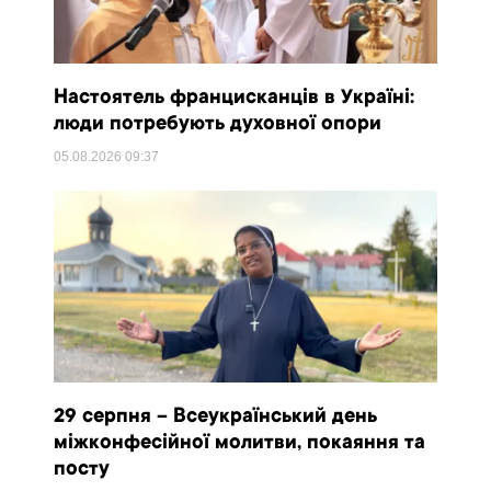
Настоятель францисканців в Україні:
люди потребують духовної опори
05.08.2026
09:37
29 серпня – Всеукраїнський день
міжконфесійної молитви, покаяння та
посту