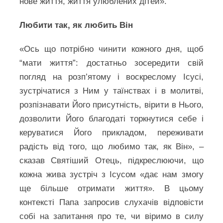
нове життя, життя улюблених дітей».
Любити так, як любить Він
«Ось що потрібно чинити кожного дня, щоб
“мати життя”: достатньо зосередити свій
погляд на розп’ятому і воскреслому Ісусі,
зустрічатися з Ним у таїнствах і в молитві,
розпізнавати Його присутність, вірити в Нього,
дозволити Його благодаті торкнутися себе і
керуватися Його прикладом, переживати
радість від того, що любимо так, як Він», –
сказав Святіший Отець, підкреслюючи, що
кожна жива зустріч з Ісусом «дає нам змогу
ще більше отримати життя». В цьому
контексті Папа запросив слухачів відповісти
собі на запитання про те, чи віримо в силу