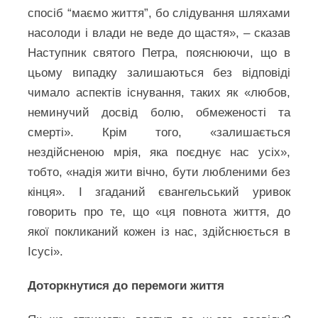
спосіб “маємо життя”, бо слідування шляхами
насолоди і влади не веде до щастя», – сказав
Наступник святого Петра, пояснюючи, що в
цьому випадку залишаються без відповіді
чимало аспектів існування, таких як «любов,
неминучий досвід болю, обмеженості та
смерті». Крім того, «залишається
нездійсненою мрія, яка поєднує нас усіх»,
тобто, «надія жити вічно, бути любленими без
кінця». І згаданий євангельський уривок
говорить про те, що «ця повнота життя, до
якої покликаний кожен із нас, здійснюється в
Ісусі».
Доторкнутися до перемоги життя