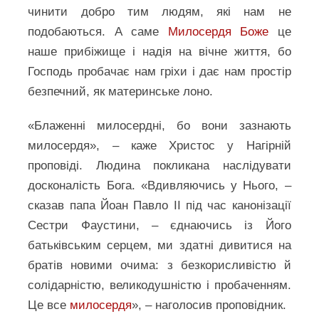
чинити добро тим людям, які нам не
подобаються. А саме
Милосердя Боже
це
наше прибіжище і надія на вічне життя, бо
Господь пробачає нам гріхи і дає нам простір
безпечний, як материнське лоно.
«Блаженні милосердні, бо вони зазнають
милосердя», – каже Христос у Нагірній
проповіді. Людина покликана наслідувати
досконалість Бога. «Вдивляючись у Нього, –
сказав папа Йоан Павло ІІ під час канонізації
Сестри Фаустини, – єднаючись із Його
батьківським серцем, ми здатні дивитися на
братів новими очима: з безкорисливістю й
солідарністю, великодушністю і пробаченням.
Це все
милосердя
», – наголосив проповідник.