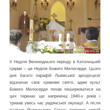
ІІ Неділя Великоднього періоду в Католицькій
Церкві – це Неділя Божого Милосердя. Цього
дня багато парафій Львівської архідієцезії
відзначає своє храмове свято, адже культ
Божого Милосердя почав поширюватися на
цих теренах ще наприкінці 1940-х років і
тривав увесь час радянської окупації. А після
падіння Радянського Союзу пережив новий