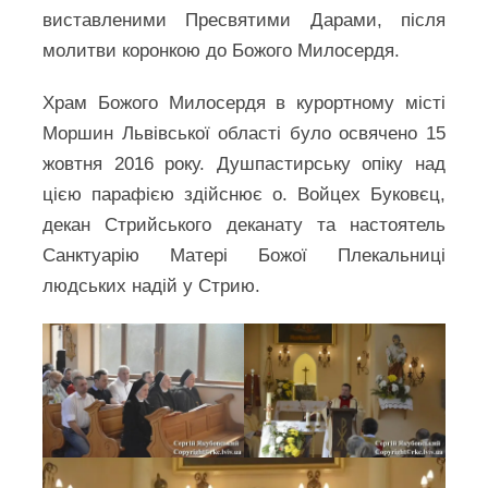
виставленими Пресвятими Дарами, після
молитви коронкою до Божого Милосердя.
Храм Божого Милосердя в курортному місті
Моршин Львівської області було освячено 15
жовтня 2016 року. Душпастирську опіку над
цією парафією здійснює о. Войцех Буковєц,
декан Стрийського деканату та настоятель
Санктуарію Матері Божої Плекальниці
людських надій у Стрию.