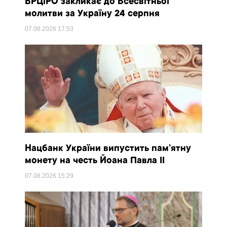
ВРЦіРО закликає до Всесвітньої
молитви за Україну 24 серпня
07.08.2026
17:53
Нацбанк України випустить пам’ятну
монету на честь Йоана Павла II
07.08.2026
15:29