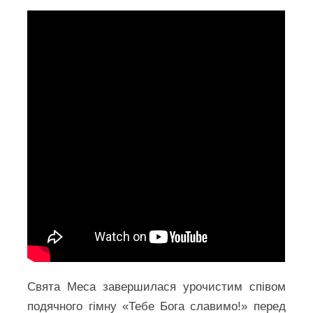
Свята Меса завершилася урочистим співом
подячного гімну «Тебе Бога славимо!» перед