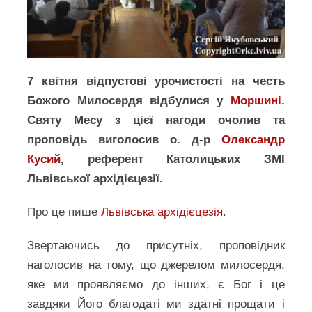
7 квітня відпустові урочистості на честь
Божого Милосердя відбулися у
Моршині
.
Святу Месу з цієї нагоди очолив та
проповідь виголосив о. д-р
Олександр
Кусий
, референт Католицьких ЗМІ
Львівської архідієцезії.
Про це пише
Львівська архідієцезія
.
Звертаючись до присутніх, проповідник
наголосив на тому, що джерелом милосердя,
яке ми проявляємо до інших, є Бог і це
завдяки Його благодаті ми здатні прощати і