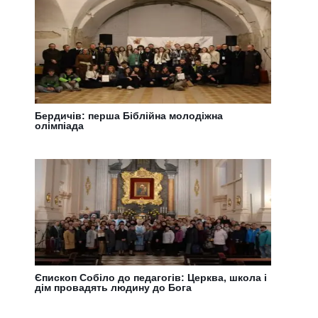
Бердичів: перша Біблійна молодіжна
олімпіада
Єпископ Собіло до педагогів: Церква, школа і
дім провадять людину до Бога