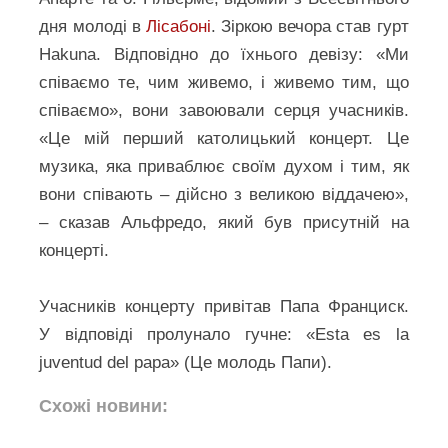
дня молоді в
Лісабоні
. Зіркою вечора став гурт
Hakuna. Відповідно до їхнього девізу: «Ми
співаємо те, чим живемо, і живемо тим, що
співаємо», вони завоювали серця учасників.
«Це мій перший католицький концерт. Це
музика, яка приваблює своїм духом і тим, як
вони співають – дійсно з великою віддачею»,
– сказав Альфредо, який був присутній на
концерті.
Учасників концерту привітав Папа Франциск.
У відповіді пролунало гучне: «Esta es la
juventud del papa» (Це молодь Папи).
Схожі новини: