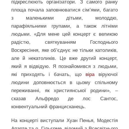
підкреслюють організатори. З самого ранку
площа почала заповнюватися сім’ями, багато
з маленькими дітьми, молоддю,
парафіяльними групами, а також літніми
людьми. «Для мене цей концерт є великою
радістю, святкуванням Господнього
Воскресіння, яке об’єднує не тільки католиків,
але й некатоликів. Це вже другий концерт,
який я відвідую. Я познайомився з людьми,
які приходять і бачать, що
віра
віруючої
людини доповнюється в цьому спільному
переживанні, як християнської родини», –
сказав Альфредо де лос Сантос,
конвентуальний францисканець.
На концерті виступали Хуан Пенья, Модестія
Апарте та о. Гільєрме, відомий з Всесвітнього