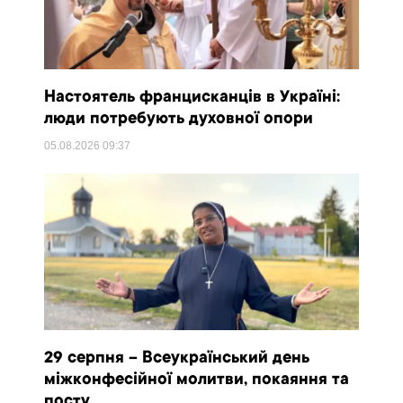
Настоятель францисканців в Україні:
люди потребують духовної опори
05.08.2026
09:37
29 серпня – Всеукраїнський день
міжконфесійної молитви, покаяння та
посту