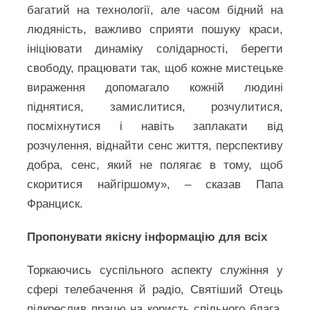
багатий на технології, але часом бідний на
людяність, важливо сприяти пошуку краси,
ініціювати динаміку солідарності, берегти
свободу, працювати так, щоб кожне мистецьке
вираження допомагало кожній людині
піднятися, замислитися, розчулитися,
посміхнутися і навіть заплакати від
розчулення, віднайти сенс життя, перспективу
добра, сенс, який не полягає в тому, щоб
скоритися найгіршому», – сказав Папа
Франциск.
Пропонувати якісну інформацію для всіх
Торкаючись суспільного аспекту служіння у
сфері телебачення й радіо, Святіший Отець
підкреслив працю на користь спільного блага,