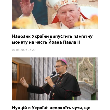
Нацбанк України випустить пам’ятну
монету на честь Йоана Павла II
07.08.2026
15:29
Нунцій в Україні: непокоїть чути, що