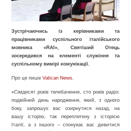
Зустрічаючись із керівниками та
працівниками суспільного італійського
мовника «RAI», Святіший Отець
зосередився на елементі служіння та
суспільному вимірі комунікації.
Про це пише
Vatica
n
News
.
«Сімдесят років телебачення, сто років радіо:
подвійний день народження, який, з одного
боку, запрошує вас озирнутися назад, на
вашу історію, так переплетену з історією
Італії, а з іншого – спонукає вас дивитися