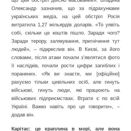
що цей обстріл дійсно масований». Владика
Олександр зазначив, що за підрахунками
українських медіа, на цей обстріл Росія
витратила 1,27 мільярдів доларів. «То уявіть
собі, скільки це коштів пішло. Заради чого?
Заради терору, залякування, пригнічення тут
людей», – підкреслив він. В Києві, за його
словами, після атаки почали з’являтися фото
її наслідків, почали рости цифри загиблих і
поранених. «Як ви знаєте, ми [офіційно]
рахуємо тільки цивільних осіб, але гинуть
військові, гинуть люди, які працюють на
військових підприємствах. Втрати є по всій
Україні. Важко навіть про це говорити», –
додав він.
Карітас: це краплина в морі, але вона