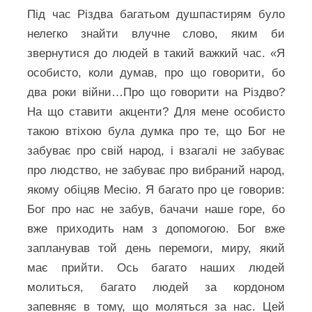
Під час Різдва багатьом душпастирям було
нелегко знайти влучне слово, яким би
звернутися до людей в такий важкий час. «Я
особисто, коли думав, про що говорити, бо
два роки війни…Про що говорити на Різдво?
На що ставити акценти? Для мене особисто
такою втіхою була думка про те, що Бог не
забуває про свій народ, і взагалі не забуває
про людство, не забуває про вибраний народ,
якому обіцяв Месію. Я багато про це говорив:
Бог про нас не забув, бачачи наше горе, бо
вже приходить нам з допомогою. Бог вже
запланував той день перемоги, миру, який
має прийти. Ось багато наших людей
молиться, багато людей за кордоном
запевняє в тому, що моляться за нас. Цей