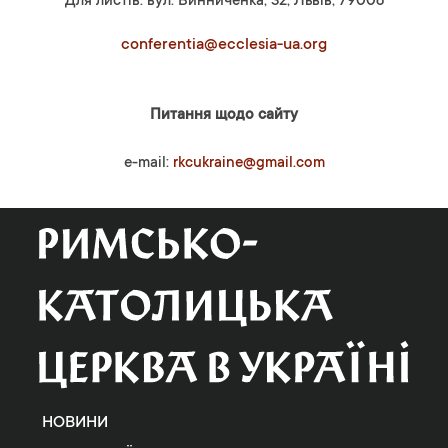
Для листів: вул. Винниченка, 32, Львів, 79008
conferentia@ecclesia-ua.org
Питання щодо сайту
e-mail:
rkcukraine@gmail.com
НОВИНИ