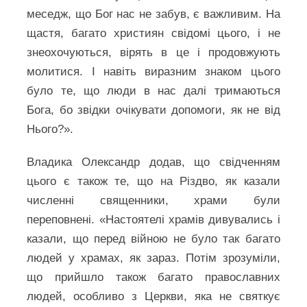
меседж, що Бог нас не забув, є важливим. На
щастя, багато християн свідомі цього, і не
знеохочуються, вірять в це і продовжують
молитися. І навіть виразним знаком цього
було те, що люди в нас далі тримаються
Бога, бо звідки очікувати допомоги, як не від
Нього?».
Владика Олександр додав, що свідченням
цього є також те, що на Різдво, як казали
численні священники, храми були
переповнені. «Настоятелі храмів дивувались і
казали, що перед війною не було так багато
людей у храмах, як зараз. Потім зрозуміли,
що прийшло також багато православних
людей, особливо з Церкви, яка не святкує