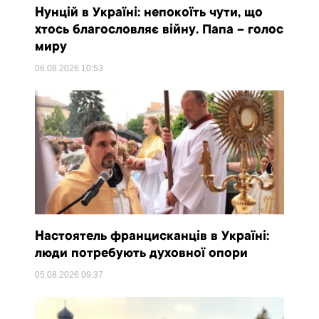
Нунцій в Україні: непокоїть чути, що
хтось благословляє війну. Папа – голос
миру
06.08.2026
10:53
Настоятель францисканців в Україні:
люди потребують духовної опори
05.08.2026
09:37