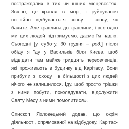
постраждалих в тих чи інших місцевостях.
Звісно, це крапля в морі, і руйнування
постійно відбувається знову і знову, як
бачите. Але краплина до краплини, і все одно
ми цих людей підтримуємо, даємо їм надію.
Сьогодні [у суботу, 30 грудня
– ред
.] після
обіду я їду у Васильків біля Києва, щоб
відвідати там майже тридцять переселенців,
які проживають в будинку від Карітасу. Вони
прибули зі сходу і в більшості з цих людей
нічого не залишилося. Їду, щоб просто трішки
з ними побути, поколядувати, відслужити
Святу Месу з ними помолитися».
Єпископ Язловецький додав, що окрім
діяльності, спрямованої на відбудову, Карітас-