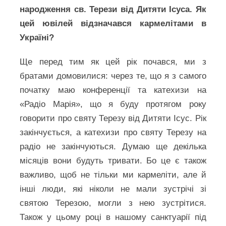
народження св. Терези від Дитяти Ісуса. Як
цей ювілей відзначався кармелітами в
Україні?
Ще перед тим як цей рік почався, ми з
братами домовилися: через те, що я з самого
початку маю конференції та катехизи на
«Радіо Марія», що я буду протягом року
говорити про святу Терезу від Дитяти Ісус. Рік
закінчується, а катехизи про святу Терезу на
радіо не закінчуються. Думаю ще декілька
місяців вони будуть тривати. Бо це є також
важливо, щоб не тільки ми кармеліти, але й
інші люди, які ніколи не мали зустрічі зі
святою Терезою, могли з нею зустрітися.
Також у цьому році в нашому санктуарії під