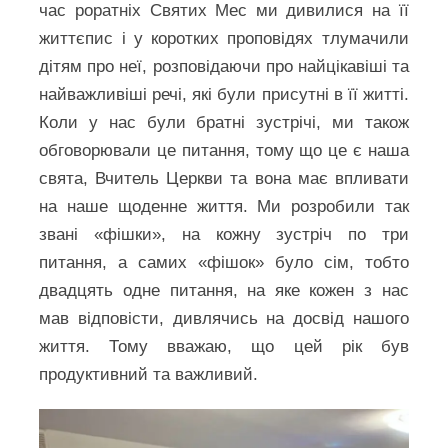
час роратніх Святих Мес ми дивилися на її
життєпис і у коротких проповідях тлумачили
дітям про неї, розповідаючи про найцікавіші та
найважливіші речі, які були присутні в її житті.
Коли у нас були братні зустрічі, ми також
обговорювали це питання, тому що це є наша
свята, Вчитель Церкви та вона має впливати
на наше щоденне життя. Ми розробили так
звані «фішки», на кожну зустріч по три
питання, а самих «фішок» було сім, тобто
двадцять одне питання, на яке кожен з нас
мав відповісти, дивлячись на досвід нашого
життя. Тому вважаю, що цей рік був
продуктивний та важливий.