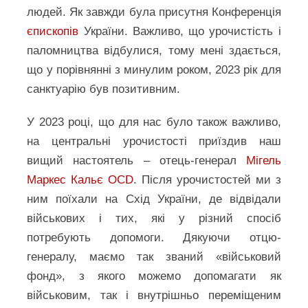
людей. Як завжди була присутня Конференція
єпископів
України. Важливо, що урочистість і
паломництва відбулися, тому мені здається,
що у порівнянні з минулим роком, 2023 рік для
санктуарію був позитивним.
У 2023 році, що для нас було також важливо,
на центральні урочистості приїздив наш
вищий настоятель – отець-генерал
Мігель
Маркес Кальє OCD
. Після урочистостей ми з
ним поїхали на Схід України, де відвідали
військових і тих, які у різний спосіб
потребують допомоги. Дякуючи отцю-
генералу, маємо так званий «військовий
фонд», з якого можемо допомагати як
військовим, так і внутрішньо переміщеним