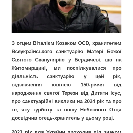
З отцем Віталієм Козаком OCD, хранителем
Всеукраїнського санктуарію Матері Божої
Святого Скапулярію у Бердичеві, що на
Житомирщині, ми поспілкувалися про
діяльність санктуарію у цей рік,
відзначення ювілею 150-річчя від
народження святої Терези від Дитяти Ісус,
про санктуарійні виклики на 2024 рік та про
те, яку турботу та опіку Небесного Отця
досвідчив отець-хранитель у цьому році.
2023 рік для України проходив під знаком