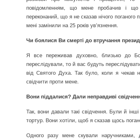
повідомленням, що мене пробачив і що 
переконаний, що я не сказав нічого поганого 
мені замінили на 25 років ув’язнення.
Чи боялися Ви смерті до втручання прези
Я все переживав духовно, близько до Бо
переслідували, то й вас будуть переслідувати
від Святого Духа. Так було, коли я чекав 
свідчити проти мене.
Вони піддалися? Дали неправдиві свідчен
Так, вони давали такі свідчення. Були й інші
тортур. Вони хотіли, щоб я сказав щось поган
Одного разу мене скували наручниками, д