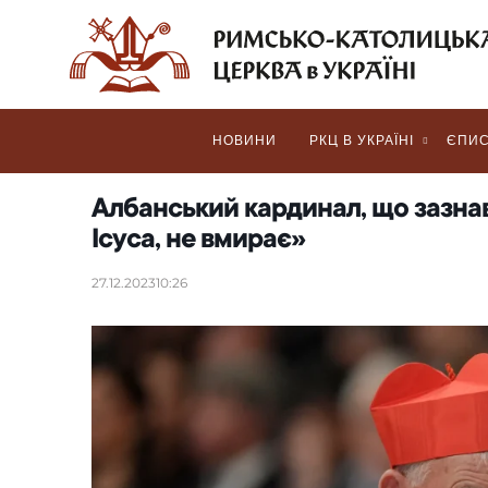
НОВИНИ
РКЦ В УКРАЇНІ
ЄПИС
Албанський кардинал, що зазнав
Ісуса, не вмирає»
27.12.2023
10:26