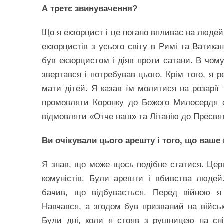
А третє звинувачення?
Що я екзорцист і це погано впливає на людей 
екзорцистів з усього світу в Римі та Ватика
був екзорцистом і діяв проти сатани. В чом
звертався і потребував цього. Крім того, я 
мати дітей. Я казав їм молитися на розарії 
промовляти Коронку до Божого Милосердя с
відмовляти «Отче наш» та Літанію до Пресвят
Ви очікували цього арешту і того, що ваше
Я знав, що може щось подібне статися. Цер
комуністів. Були арешти і вбивства людей.
бачив, що відбувається. Перед війною я
Навчався, а згодом був призваний на війсь
Були дні, коли я стояв з рушницею на сні