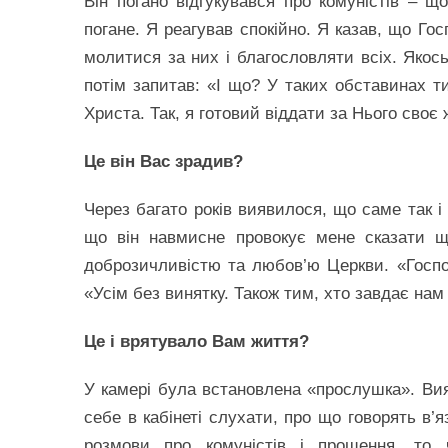
Він погано відгукувався про комуністів – щ
погане. Я реагував спокійно. Я казав, що Го
молитися за них і благословляти всіх. Якось
потім запитав: «І що? У таких обставинах т
Христа. Так, я готовий віддати за Нього своє 
Це він Вас зрадив?
Через багато років виявилося, що саме так і
що він навмисне провокує мене сказати що
доброзичливістю та любов’ю Церкви. «Госп
«Усім без винятку. Також тим, хто завдає нам
Це і врятувало Вам життя?
У камері була встановлена «прослушка». Ви
себе в кабінеті слухати, про що говорять в’
розмови про комуністів і прощення, то 