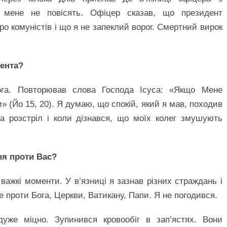
мене не повісять. Офіцер сказав, що президент
про комуністів і що я не запеклий ворог. Смертний вирок
дента?
га. Повторював слова Господа Ісуса: «Якщо Мене
» (Йо 15, 20). Я думаю, що спокій, який я мав, походив
на розстріл і коли дізнався, що моїх колег змушують
ня проти Вас?
 важкі моменти. У в’язниці я зазнав різних страждань і
е проти Бога, Церкви, Ватикану, Папи. Я не погодився.
уже міцно. Зупинився кровообіг в зап’ястях. Вони