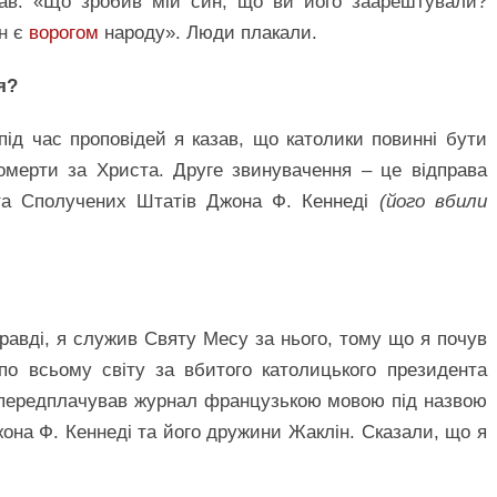
чав: «Що зробив мій син, що ви його заарештували?
ін є
ворогом
народу». Люди плакали.
я?
ід час проповідей я казав, що католики повинні бути
померти за Христа. Друге звинувачення – це відправа
нта Сполучених Штатів Джона Ф. Кеннеді
(його вбили
равді, я служив Святу Месу за нього, тому що я почув
по всьому світу за вбитого католицького президента
Я передплачував журнал французькою мовою під назвою
на Ф. Кеннеді та його дружини Жаклін. Сказали, що я