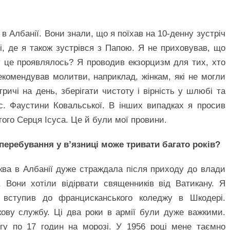
в Албанії. Вони знали, що я поїхав на 10-денну зустріч
ні, де я також зустрівся з Папою. Я не приховував, що
у це проявлялось? Я проводив екзорцизм для тих, хто
рекомендував молитви, наприклад, жінкам, які не могли
тричі на день, зберігати чистоту і вірність у шлюбі та
. Фаустини Ковальської. В інших випадках я просив
ого Серця Ісуса. Це й були мої провини.
 перебування у в’язниці може тривати багато років?
ква в Албанії дуже страждала після приходу до влади
 Вони хотіли відірвати священників від Ватикану. Я
 вступив до францисканського коледжу в Шкодері.
кову службу. Ці два роки в армії були дуже важкими.
гу по 17 годин на морозі. У 1956 році мене таємно