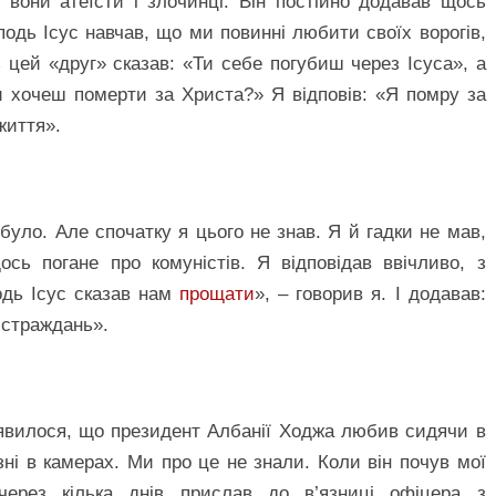
о вони атеїсти і злочинці. Він постійно додавав щось
сподь Ісус навчав, що ми повинні любити своїх ворогів,
 цей «друг» сказав: «Ти себе погубиш через Ісуса», а
и хочеш померти за Христа?» Я відповів: «Я помру за
життя».
 було. Але спочатку я цього не знав. Я й гадки не мав,
сь погане про комуністів. Я відповідав ввічливо, з
одь Ісус сказав нам
прощати
», – говорив я. І додавав:
 страждань».
явилося, що президент Албанії Ходжа любив сидячи в
язні в камерах. Ми про це не знали. Коли він почув мої
через кілька днів прислав до в’язниці офіцера з