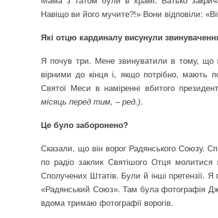
Мама з татом були в храмі. Батько закри
Навіщо ви його мучите?!» Вони відповіли: «В
Які отцю кардиналу висунули звинуваченн
Я почув три. Мене звинуватили в тому, що п
вірними до кінця і, якщо потрібно, мають 
Святої Меси в наміренні вбитого президе
місяць перед тим, – ред.)
.
Це було заборонено?
Сказали, що він ворог Радянського Союзу. Сп
по радіо заклик Святішого Отця молитися 
Сполучених Штатів. Були й інші претензії. 
«Радянський Союз». Там була фотографія Джо
вдома тримаю фотографії ворогів.