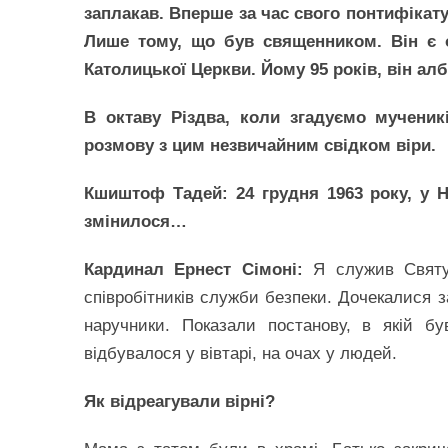
заплакав. Вперше за час свого понтифікату.
Лише тому, що був священником. Він є 
Католицької Церкви. Йому 95 років, він ал
В октаву Різдва, коли згадуємо мученикі
розмову з цим незвичайним свідком віри.
Кшиштоф Тадей:
24 грудня 1963 року, у 
змінилося…
Кардинал Ернест Сімоні:
Я служив Святу
співробітників служби безпеки. Дочекалися з
наручники. Показали постанову, в якій б
відбувалося у вівтарі, на очах у людей.
Як відреагували вірні?