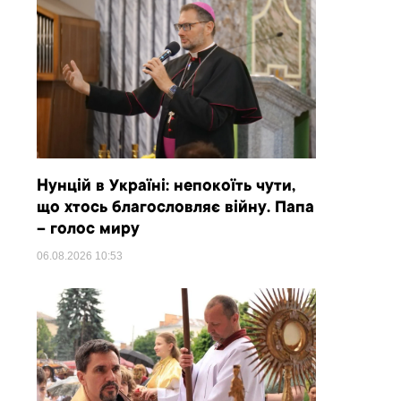
Нунцій в Україні: непокоїть чути,
що хтось благословляє війну. Папа
– голос миру
06.08.2026
10:53