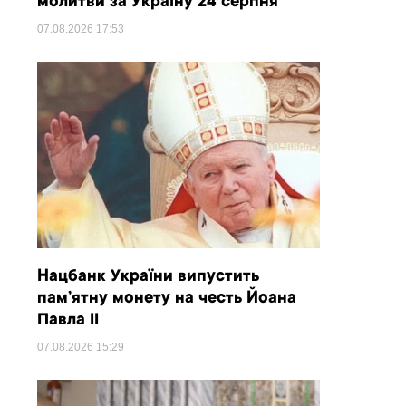
молитви за Україну 24 серпня
07.08.2026
17:53
Нацбанк України випустить
пам’ятну монету на честь Йоана
Павла II
07.08.2026
15:29