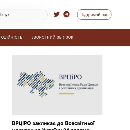
Підтримай нас
ГОДІЙНІСТЬ
ЗВОРОТНИЙ ЗВ’ЯЗОК
ВРЦіРО закликає до Всесвітньої