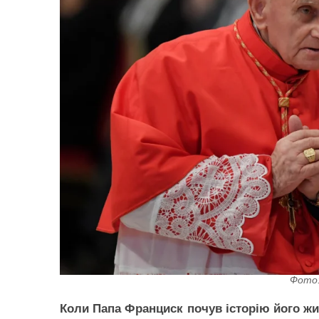
Фото:
Коли Папа Франциск почув історію його жит