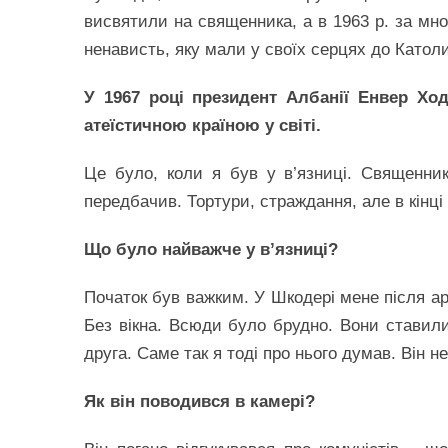
висвятили на священника, а в 1963 р. за м
ненависть, яку мали у своїх серцях до Катол
У 1967 році президент Албанії Енвер Хо
атеїстичною країною у світі.
Це було, коли я був у в’язниці. Священн
передбачив. Тортури, страждання, але в кінці
Що було найважче у в’язниці?
Початок був важким. У Шкодері мене після а
Без вікна. Всюди було брудно. Вони ставили
друга. Саме так я тоді про нього думав. Він 
Як він поводився в камері?