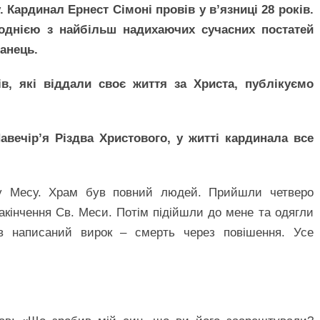
 Кардинал Ернест Сімоні провів у в’язниці 28 років.
однією з найбільш надихаючих сучасних постатей
банець.
в, які віддали своє життя за Христа, публікуємо
Навечір’я Різдва Христового, у житті кардинала все
 Месу. Храм був повний людей. Прийшли четверо
акінчення Св. Меси. Потім підійшли до мене та одягли
ув написаний вирок – смерть через повішення. Усе