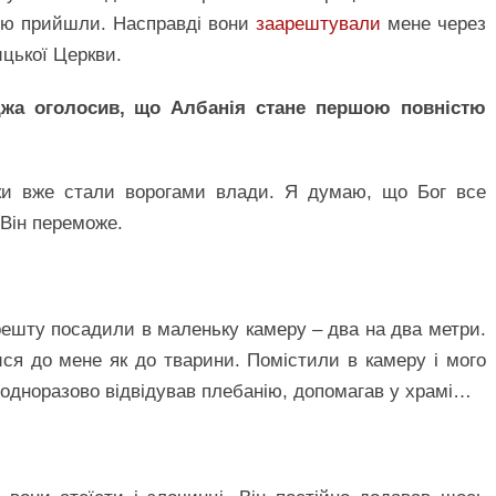
ною прийшли. Насправді вони
заарештували
мене через
ицької Церкви.
джа оголосив, що Албанія стане першою повністю
ики вже стали ворогами влади. Я думаю, що Бог все
 Він переможе.
решту посадили в маленьку камеру – два на два метри.
ся до мене як до тварини. Помістили в камеру і мого
неодноразово відвідував плебанію, допомагав у храмі…