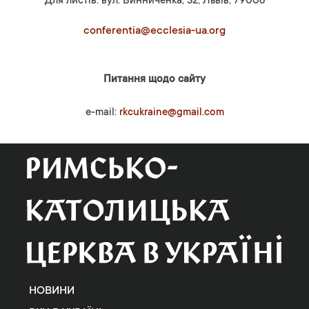
Для листів: вул. Винниченка, 32, Львів, 79008
conferentia@ecclesia-ua.org
Питання щодо сайту
e-mail:
rkcukraine@gmail.com
НОВИНИ