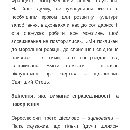
Франциск, виокремлюючи аспект слухання.
На його думку, вислуховування жертв є
необхідним кроком для розвитку культури
запобігання, відкриваючи нас до солідарності,
«та спонукає робити все можливе, щоб
зловживання не повторилися». «Ми покликані
до моральної реакції, до сприяння і свідчення
близькості з тими, хто постраждав від
зловживань. Вміти слухати – означає
піклуватися про жертв», – підкреслив
Святіший Отець.
Зцілення, яке вимагає справедливості та
навернення
Окреслюючи третє дієслово –
зцілювати
–
Папа зауважив, що тільки йдучи шляхом