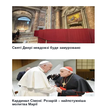
Святі Двері невдовзі буде замуровано
Кардинал Сімоні: Розарій – найпотужніша
молитва Марії