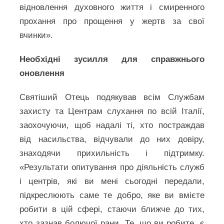
відновлення духовного життя і смиренного
прохання про прощення у жертв за свої
вчинки».
Необхідні зусилля для справжнього
оновлення
Святіший Отець подякував всім Службам
захисту та Центрам слухання по всій Італії,
заохочуючи, щоб надалі ті, хто постраждав
від насильства, відчували до них довіру,
знаходячи прихильність і підтримку.
«Результати опитування про діяльність служб
і центрів, які ви мені сьогодні передали,
підкреслюють саме те добро, яке ви вмієте
робити в цій сфері, стаючи ближче до тих,
хто зазнав болючої рани. Те, що ви робите, є