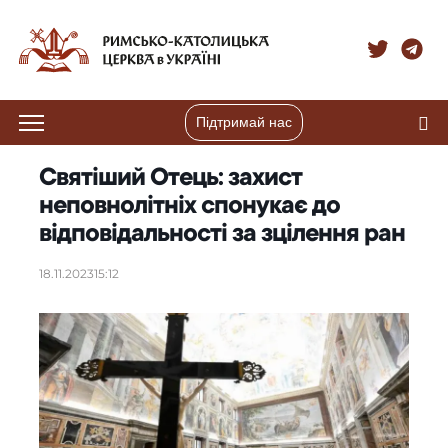
Підтримай нас
Святіший Отець: захист
неповнолітніх спонукає до
відповідальності за зцілення ран
18.11.2023
15:12