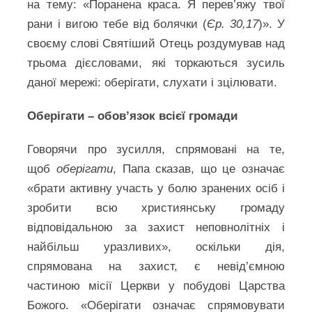
на тему: «Поранена краса. Я перев’яжу твої
рани і вигою тебе від болячки (
Єр. 30,17
)». У
своєму слові Святіший Отець роздумував над
трьома дієсловами, які торкаються зусиль
даної мережі: оберігати, слухати і зцілювати.
Оберігати – обов’язок всієї громади
Говорячи про зусилля, спрямовані на те,
щоб
оберігати
, Папа сказав, що це означає
«брати активну участь у болю зранених осіб і
зробити всю християнську громаду
відповідальною за захист неповнолітніх і
найбільш уразливих», оскільки дія,
спрямована на захист, є невід’ємною
частиною місії Церкви у побудові Царства
Божого. «Оберігати означає спрямовувати