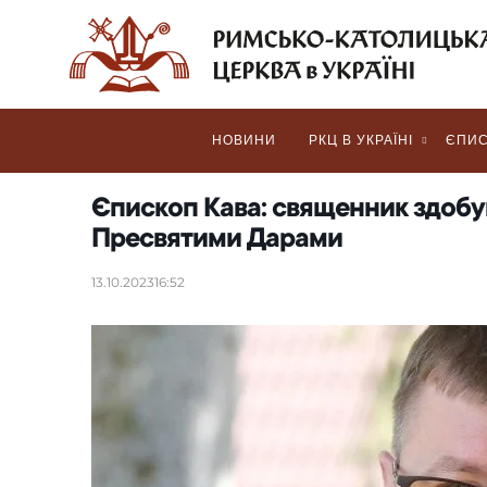
НОВИНИ
РКЦ В УКРАЇНІ
ЄПИС
Єпископ Кава: священник здобу
Пресвятими Дарами
13.10.2023
16:52