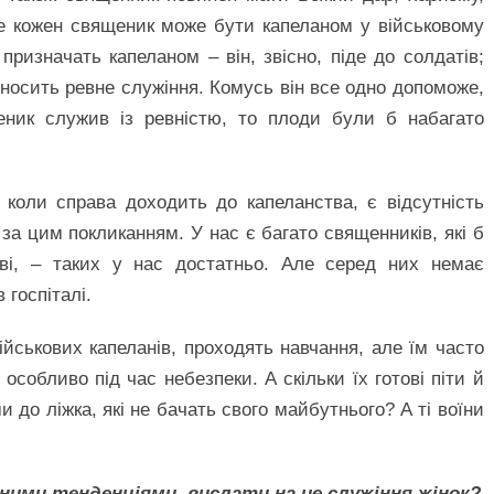
Не кожен священик може бути капеланом у військовому
ризначать капеланом – він, звісно, піде до солдатів;
риносить ревне служіння. Комусь він все одно допоможе,
еник служив із ревністю, то плоди були б набагато
коли справа доходить до капеланства, є відсутність
 за цим покликанням. У нас є багато священників, які б
кві, – таких у нас достатньо. Але серед них немає
 госпіталі.
ськових капеланів, проходять навчання, але їм часто
особливо під час небезпеки. А скільки їх готові піти й
и до ліжка, які не бачать свого майбутнього? А ті воїни
ьними тенденціями, вислати на це служіння жінок?