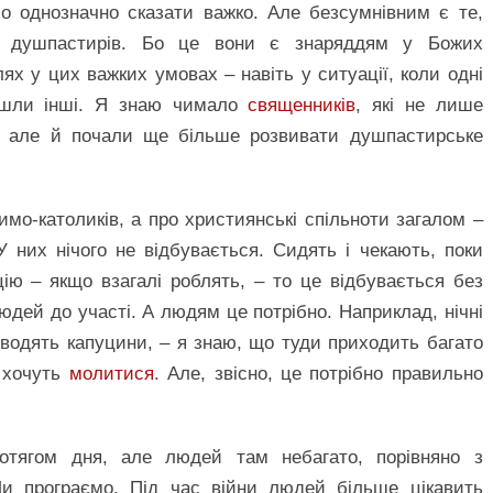
бо однозначно сказати важко. Але безсумнівним є те,
д душпастирів. Бо це вони є знаряддям у Божих
ях у цих важких умовах – навіть у ситуації, коли одні
ийшли інші. Я знаю чимало
священників
, які не лише
і, але й почали ще більше розвивати душпастирське
имо-католиків, а про християнські спільноти загалом –
 них нічого не відбувається. Сидять і чекають, поки
ію – якщо взагалі роблять, – то це відбувається без
людей до участі. А людям це потрібно. Наприклад, нічні
роводять капуцини, – я знаю, що туди приходить багато
и хочуть
молитися
. Але, звісно, це потрібно правильно
отягом дня, але людей там небагато, порівняно з
и програємо. Під час війни людей більше цікавить