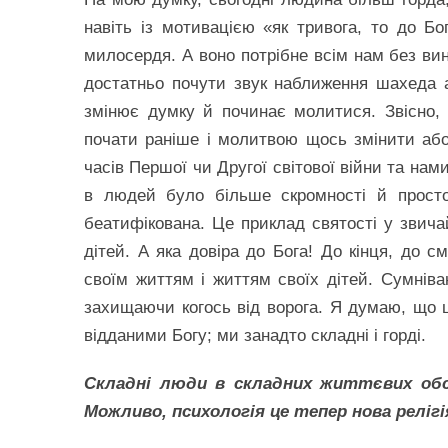
навіть із мотивацією «як тривога, то до Б
милосердя. А воно потрібне всім нам без ви
достатньо почути звук наближення шахеда а
змінює думку й починає молитися. Звісно,
почати раніше і молитвою щось змінити аб
часів Першої чи Другої світової війни та нам
в людей було більше скромності й прост
беатифікована. Це приклад святості у звича
дітей. А яка довіра до Бога! До кінця, до с
своїм життям і життям своїх дітей. Сумніваю
захищаючи когось від ворога. Я думаю, що 
відданими Богу; ми занадто складні і горді.
Складні люди в складних життєвих обс
Можливо, психологія це тепер нова релігі