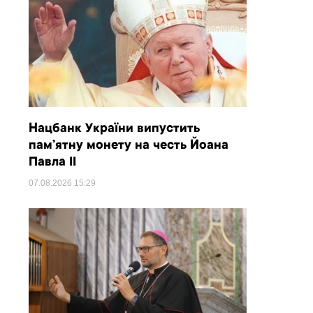
Нацбанк України випустить
пам’ятну монету на честь Йоана
Павла II
07.08.2026
15:29