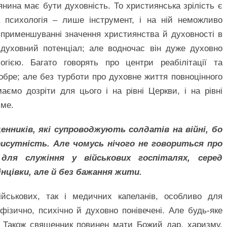
ина має бути духовність. То християнська зрілість є
а психологія – лише інструмент, і на ній неможливо
 применшуванні значення християнства й духовності в
духовний потенціал; але водночас він дуже духовно
гією. Багато говорять про центри реабілітації та
 добре; але без турботи про духовне життя повноцінного
ємо дозріти для цього і на рівні Церкви, і на рівні
име.
нників, які супроводжують солдатів на війні, бо
рисутність. Але чомусь нічого не говориться про
 для служіння у військових госпіталях, серед
інцівки, але й без бажання жити.
йськових, так і медичних капеланів, особливо для
фізично, психічно й духовно понівечені. Але будь-яке
. Також священник повинен мати Божий дар, харизму,