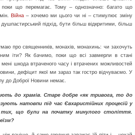
 поки що перемагає. Тому – однозначно: багато що
змін.
Війна
– хочемо ми цього чи ні – стимулює зміну
душпастирський підхід, бути більш відкритими, більш
умаю про священників, монахів, монахинь: чи захочуть
ним іти? Як бачимо, поки що всі завмерли в стані
е мені шкода втраченого часу і втрачених можливостей
Новини, дефіцит якої ми зараз так гостро відчуваємо. У
упу до Доброї Новини немає.
ють до храмів. Старе добре «як тривога, то до
азують натовпи під час Євхаристійних процесій у
с тих, що були на початку минулого століття.
теїзм?
ніж раніше, й саме гординя заважає їй піти і – нехай