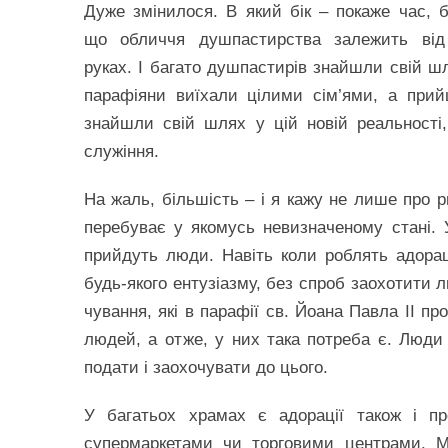
Дуже змінилося. В який бік – покаже час, 
що обличчя душпастирства залежить ві
руках. І багато душпастирів знайшли свій шл
парафіяни виїхали цілими сім’ями, а пр
знайшли свій шлях у цій новій реальност
служіння.
На жаль, більшість – і я кажу не лише про р
перебуває у якомусь невизначеному стані. У
прийдуть люди. Навіть коли роблять адорац
будь-якого ентузіазму, без спроб заохотити 
чування, які в парафії св. Йоана Павла ІІ п
людей, а отже, у них така потреба є. Люд
подати і заохочувати до цього.
У багатьох храмах є адорації також і пр
супермаркетами чи торговими центрами. М