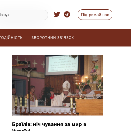
Підтримай нас
ГОДІЙНІСТЬ
ЗВОРОТНИЙ ЗВ’ЯЗОК
Браїлів: ніч чування за мир в