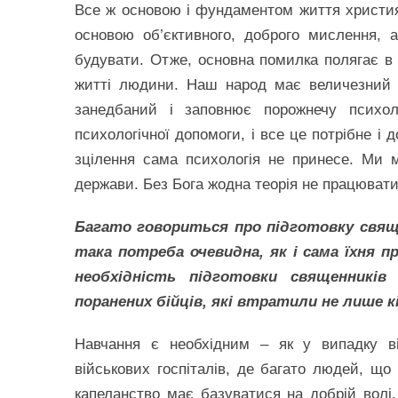
Все ж основою і фундаментом життя християн
основою об’єктивного, доброго мислення, 
будувати. Отже, основна помилка полягає в
житті людини. Наш народ має величезний 
занедбаний і заповнює порожнечу психоло
психологічної допомоги, і все це потрібне і
зцілення сама психологія не принесе. Ми ма
держави. Без Бога жодна теорія не працюват
Багато говориться про підготовку свяще
така потреба очевидна, як і сама їхня п
необхідність підготовки священників
поранених бійців, які втратили не лише к
Навчання є необхідним – як у випадку ві
військових госпіталів, де багато людей, що 
капеланство має базуватися на добрій волі