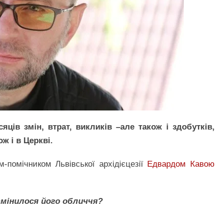
сяців змін, втрат, викликів –але також і здобутків,
ж і в Церкві.
-помічником Львівської архідієцезії
Едвардом Кавою
змінилося його обличчя?