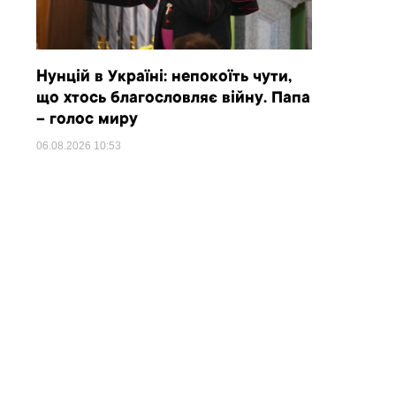
Нунцій в Україні: непокоїть чути,
що хтось благословляє війну. Папа
– голос миру
06.08.2026
10:53