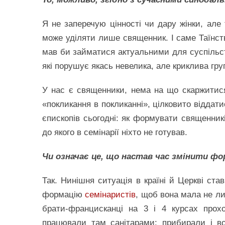
Я не заперечую цінності чи дару жінки, але 
може уділяти лише священник. І саме Таїнст
мав би займатися актуальними для суспільс
які порушує якась невелика, але криклива гру
У нас є священники, нема на що скаржитися
«покликання в покликанні», цілковито віддат
єпископів сьогодні: як формувати священникі
до якого в семінарії ніхто не готував.
Чи означає це, що настав час змінити фо
Так. Нинішня ситуація в країні й Церкві ста
формацію
семінаристів
, щоб вона мала не ли
брати-францисканці на 3 і 4 курсах прохо
працювали там санітарами: прибирали і во