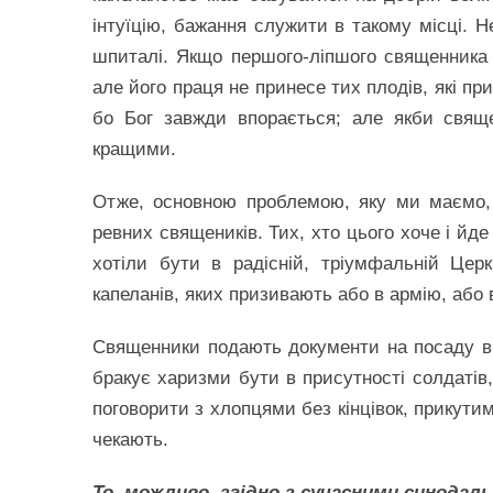
інтуїцію, бажання служити в такому місці. 
шпиталі. Якщо першого-ліпшого священника п
але його праця не принесе тих плодів, які п
бо Бог завжди впорається; але якби свящ
кращими.
Отже, основною проблемою, яку ми маємо, 
ревних священиків. Тих, хто цього хоче і йде
хотіли бути в радісній, тріумфальній Цер
капеланів, яких призивають або в армію, або в
Священники подають документи на посаду вій
бракує харизми бути в присутності солдатів, 
поговорити з хлопцями без кінцівок, прикутим
чекають.
То, можливо, згідно з сучасними синодал