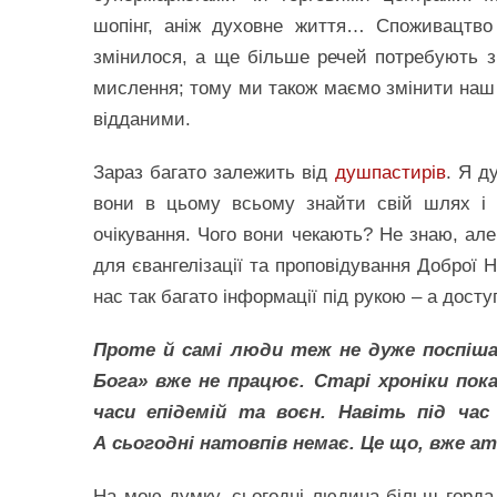
шопінг, аніж духовне життя… Споживацтво
змінилося, а ще більше речей потребують 
мислення; тому ми також маємо змінити наш 
відданими.
Зараз багато залежить від
душпастирів
. Я д
вони в цьому всьому знайти свій шлях і 
очікування. Чого вони чекають? Не знаю, ал
для євангелізації та проповідування Доброї 
нас так багато інформації під рукою – а дост
Проте й самі люди теж не дуже поспіша
Бога» вже не працює. Старі хроніки пок
часи епідемій та воєн. Навіть під ча
А сьогодні натовпів немає. Це що, вже а
На мою думку, сьогодні людина більш горда, 