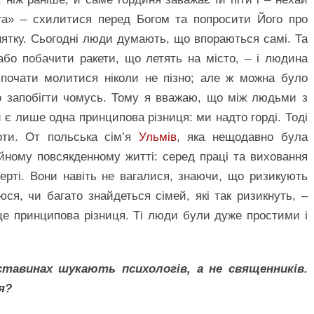
ога» – схилитися перед Богом та попросити Його про
нятку. Сьогодні люди думають, що впораються самі. Та
бо побачити ракети, що летять на місто, – і людина
 почати молитися ніколи не пізно; але ж можна було
о запобігти чомусь. Тому я вважаю, що між людьми з
и є лише одна принципова різниця: ми надто горді. Тоді
оти. От польська сім’я
Ульмів
, яка нещодавно була
йному повсякденному житті: серед праці та виховання
мерті. Вони навіть не вагалися, знаючи, що ризикують
ся, чи багато знайдеться сімей, які так ризикнуть, –
це принципова різниця. Ті люди були дуже простими і
тавинах шукають психологів, а не священників.
я?