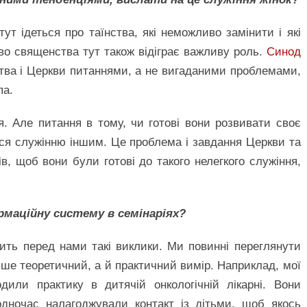
тут ідеться про таїнства, які неможливо замінити і які
во священства тут також відіграє важливу роль.
Синод
тва і Церкви питаннями, а не вигаданими проблемами,
па.
. Але питання в тому, чи готові вони розвивати своє
ися служінню іншим. Це проблема і завдання Церкви та
в, щоб вони були готові до такого нелегкого служіння,
рмаційну систему в семінаріях?
вить перед нами такі виклики. Ми повинні переглянути
ше теоретичний, а й практичний вимір. Наприклад, мої
дили практику в дитячій онкологічній лікарні. Вони
дночас налагоджували контакт із дітьми, щоб якось