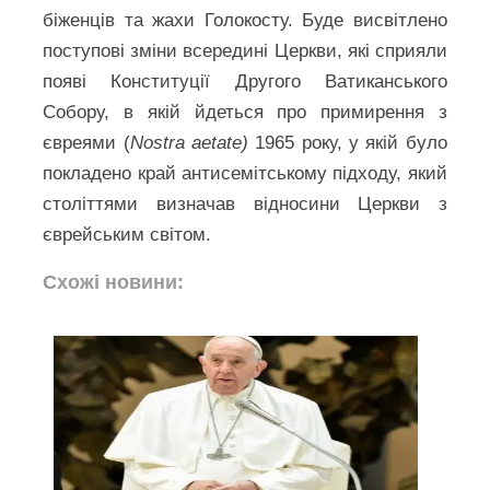
біженців та жахи Голокосту. Буде висвітлено
поступові зміни всередині Церкви, які сприяли
появі Конституції Другого Ватиканського
Собору, в якій йдеться про примирення з
євреями (
Nostra aetate)
1965 року, у якій було
покладено край антисемітському підходу, який
століттями визначав відносини Церкви з
єврейським світом.
Схожі новини: