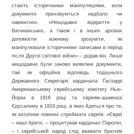
стають історичними маніпуляціями, коли
документи приховуються недбало чи
навмисно». «Нещодавні відкриття у
Ватиканських, а також і в інших архівах
допомогли кожному зрозуміти, як
маніпулювали історичними записами в період
після Другої світової війни» – додав він. Лише
нещодавно були заново виявлені документи,
такі як офіційна відповідь тодішнього
Державного Секретаря кардинала Ґаспаррі
Американському єврейському комітету Нью-
Йорка в 1916 році та євреям-ашкеназі
Єрусалиму в 1919 році, в яких йдеться про те,
як католики повинні сприймати євреїв: «Євреї
– наші брати, – процитував кардинал Паролін,
– і єврейський народ слід вважати братнім