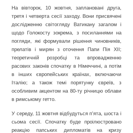
На вівторок, 10 жовтня, заплановані друга,
третя і четверта сесії заходу. Вони присвячені
дослідженню світогляду Ватикану загалом і
щодо Голокосту зокрема, з посиланнями на
погляди, які формували рішення чиновників,
прелатів і мирян з оточення Папи Пія ХІІ;
теоретичній розробці та впровадженню
расових законів спочатку в Німеччині, а потім
в інших європейських країнах, включаючи
Італію; а також темі порятунку євреїв, з
особливим акцентом на 80-ту річницю облави
в римському гетто.
У середу, 11 жовтня відбудуться п’ята, шоста і
сьома сесії. Спочатку буде проілюстровано
реакцію папських дипломатів на кризу