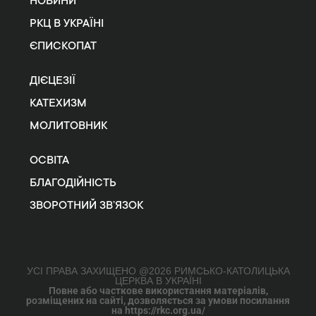
НОВИНИ
РКЦ В УКРАЇНІ
ЄПИСКОПАТ
ДІЄЦЕЗІЇ
КАТЕХИЗМ
МОЛИТОВНИК
ОСВІТА
БЛАГОДІЙНІСТЬ
ЗВОРОТНИЙ ЗВ’ЯЗОК
УСІ ПРАВА ЗАХИЩЕНО @2026 РИМСЬКО-КАТОЛИЦЬКА
ЦЕРКВА В УКРАЇНІ
Повне або часткове використання матеріалів,
розміщених на сайті, дозволяється за умови посилання
на https://rkc.org.ua/