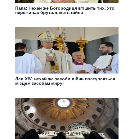
Папа: Нехай же Богородиця втішить тих, хто
переживає брутальність війни
Лев XIV: нехай же засоби війни поступляться
місцем засобам миру!