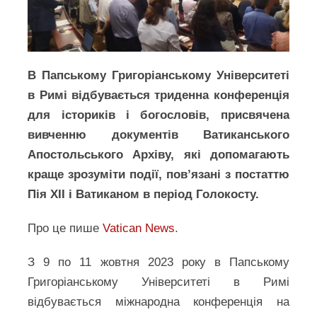
В Папському Григоріанському Університеті
в Римі відбувається триденна конференція
для істориків і богословів, присвячена
вивченню документів Ватиканського
Апостольського Архіву, які допомагають
краще зрозуміти події, пов’язані з постаттю
Пія XII і Ватиканом в період Голокосту.
Про це пише
Vatican News
.
З 9 по 11 жовтня 2023 року в Папському
Григоріанському Університеті в Римі
відбувається міжнародна конференція на