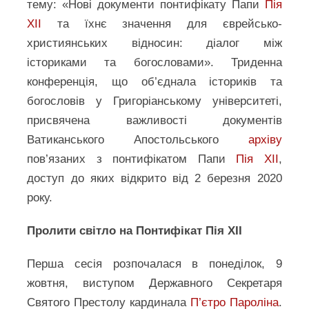
тему: «Нові документи понтифікату Папи
Пія
XII
та їхнє значення для єврейсько-
християнських відносин: діалог між
істориками та богословами». Триденна
конференція, що об’єднала істориків та
богословів у Григоріанському університеті,
присвячена важливості документів
Ватиканського Апостольського
архіву
пов’язаних з понтифікатом Папи
Пія ХІІ
,
доступ до яких відкрито від 2 березня 2020
року.
Пролити світло на Понтифікат Пія ХІІ
Перша сесія розпочалася в понеділок, 9
жовтня, виступом Державного Секретаря
Святого Престолу кардинала
П’єтро Пароліна
.