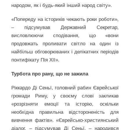
народом, як і будь-який інший народ світу».
«Попереду на істориків чекають роки роботи»,
– підсумував Державний Секретар,
висловлюючи сподівання, що «вони
продовжать проливати світло на один із
найбільш обговорюваних і делікатних періодів
понтифікату Пія XII».
Турбота про рану, що не зажила
Ріккардо Ді Сеньї, головний рабин Єврейської
громади Риму, у своєму слові закликав
«розрізняти емоції та історію, оскільки
необхідна правильна відстороненість для
вивчення фактів». «Єврейсько-християнський
діалог, – підсумував Ді Сеньї, – народився