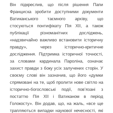
Він підкреслив, що після рішення Папи
Франциска зробити доступними документи
Ватиканського таємного архіву, що
стосуються понтифікату Пія XII, а також
публікації різноманітних досліджень,
«надзвичайно важливо встановити історичну
правду», через історично-критичне
дослідження. Підтримка історичної точності,
за словами кардинала Пароліна, означає
захист правди з боку усіх залучених сторін. У
своєму слові він зазначив, що його «думки
спрямовані на те, щоб пролити нове світло на
історично-богословські події, пов’язані з
постаттю Пія XII і Ватиканом в період
Голокосту». Він додав, що, на жаль, «все ще
трапляються випадки наукової нечесності, які