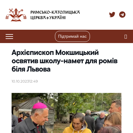
Підтримай нас
Архієпископ Мокшицький
освятив школу-намет для ромів
біля Львова
10.10.2023
12:49