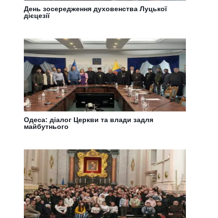
День зосередження духовенства Луцької
дієцезії
Одеса: діалог Церкви та влади задля
майбутнього