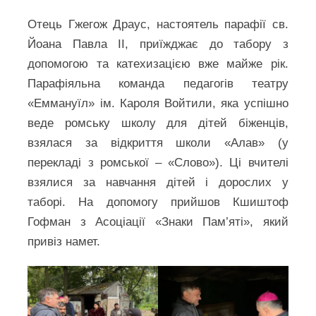
Отець Гжегож Драус, настоятель парафії св.
Йоана Павла ІІ, приїжджає до табору з
допомогою та катехизацією вже майже рік.
Парафіяльна команда педагогів театру
«Еммануїл» ім. Кароля Войтили, яка успішно
веде ромську школу для дітей біженців,
взялася за відкриття школи «Алав» (у
перекладі з ромської – «Слово»). Ці вчителі
взялися за навчання дітей і дорослих у
таборі. На допомогу прийшов Кшиштоф
Гофман з Асоціації «Знаки Пам’яті», який
привіз намет.