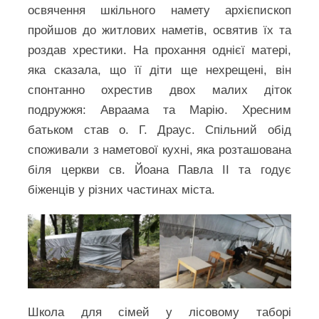
освячення шкільного намету архієпископ
пройшов до житлових наметів, освятив їх та
роздав хрестики. На прохання однієї матері,
яка сказала, що її діти ще нехрещені, він
спонтанно охрестив двох малих діток
подружжя: Авраама та Марію. Хресним
батьком став о. Г. Драус. Спільний обід
споживали з наметової кухні, яка розташована
біля церкви св. Йоана Павла ІІ та годує
біженців у різних частинах міста.
Школа для сімей у лісовому таборі