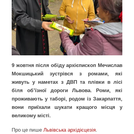
9 жовтня після обіду архієпископ Мечислав
Мокшицький зустрівся з ромами, які
живуть у наметах з ДВП та плівки в лісі
біля об’їзної дороги Львова. Роми, які
проживають у таборі, родом із Закарпаття,
вони приїхали шукати кращого місця у
великому місті.
Про це пише
Львівська архідієцезія
.