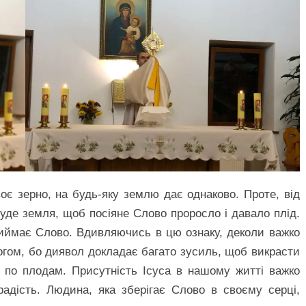
оє зерно, на будь-яку землю дає однаково. Проте, від
уде земля, щоб посіяне Слово проросло і давало плід.
иймає Слово. Вдивляючись в цю ознаку, деколи важко
огом, бо диявол докладає багато зусиль, щоб викрасти
я по плодам. Присутність Ісуса в нашому житті важко
адість. Людина, яка зберігає Слово в своєму серці,