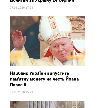
молитви за Україну 24 серпня
07.08.2026
17:53
Нацбанк України випустить
пам’ятну монету на честь Йоана
Павла II
07.08.2026
15:29