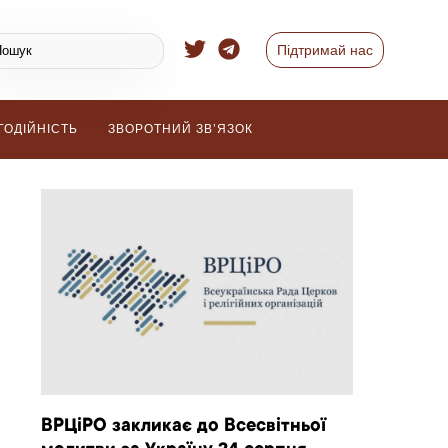
Підтримай нас
ГОДІЙНІСТЬ
ЗВОРОТНИЙ ЗВ’ЯЗОК
ВРЦіРО закликає до Всесвітньої