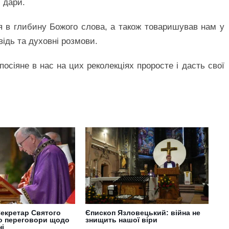
 дари.
я в глибину Божого слова, а також товаришував нам у
відь та духовні розмови.
сіяне в нас на цих реколекціях проросте і дасть свої
екретар Святого
Єпископ Язловецький: війна не
о переговори щодо
знищить нашої віри
ні