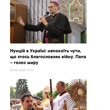
Нунцій в Україні: непокоїть чути,
що хтось благословляє війну. Папа
– голос миру
06.08.2026
10:53