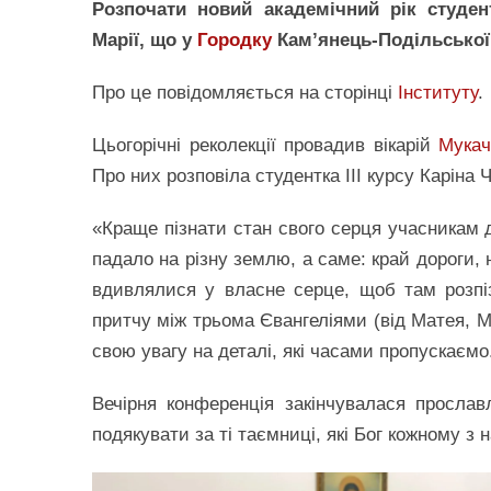
Розпочати новий академічний рік студе
Марії, що у
Городку
Кам’янець-Подільської 
Про це повідомляється на сторінці
Інституту
.
Цьогорічні реколекції провадив вікарій
Мукач
Про них розповіла студентка ІІІ курсу Каріна 
«Краще пізнати стан свого серця учасникам д
падало на різну землю, а саме: край дороги,
вдивлялися у власне серце, щоб там розпі
притчу між трьома Євангеліями (від Матея, М
свою увагу на деталі, які часами пропускаємо
Вечірня конференція закінчувалася просл
подякувати за ті таємниці, які Бог кожному з 