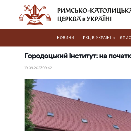
НОВИНИ
РКЦ В УКРАЇНІ
ЄПИС
Городоцький Інститут: на початк
19.09.2023
09:42