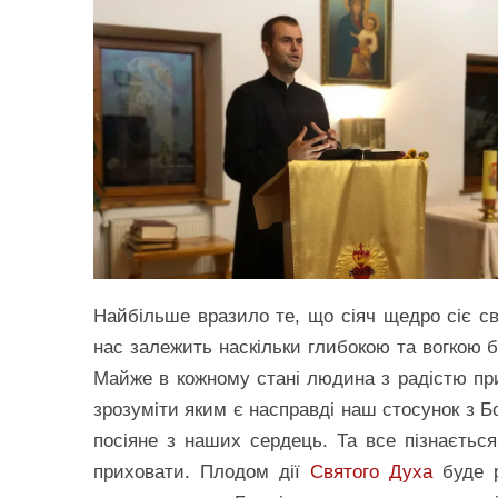
Найбільше вразило те, що сіяч щедро сіє св
нас залежить наскільки глибокою та вогкою б
Майже в кожному стані людина з радістю пр
зрозуміти яким є насправді наш стосунок з Б
посіяне з наших сердець. Та все пізнаєтьс
приховати. Плодом дії
Святого Духа
буде р