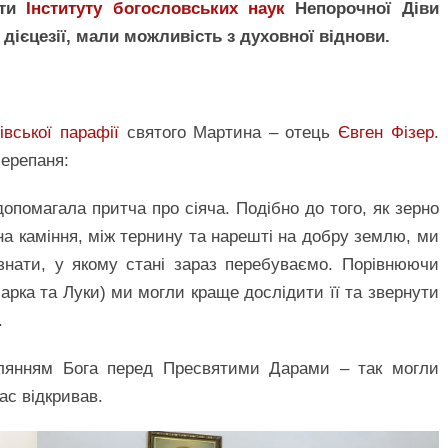
нти
Інституту богословських наук
Непорочної Діви
дієцезії, мали можливість з духовної віднови.
івської парафії
святого Мартина – отець
Євген Фізер
.
Черепаня:
опомагала притча про сіяча. Подібно до того, як зерно
 на каміння, між тернину та нарешті на добру землю, ми
знати, у якому стані зараз перебуваємо. Порівнюючи
арка та Луки) ми могли краще дослідити її та звернути
.
авлянням Бога перед Пресвятими Дарами – так могли
нас відкривав.