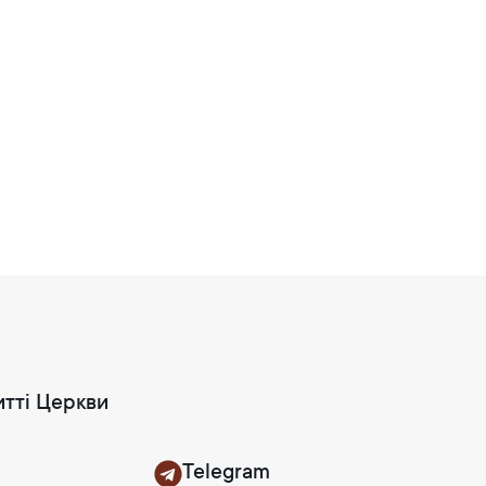
итті Церкви
Telegram