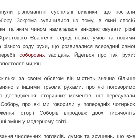
нули різноманітні суспільні виклики, що постали
Собору. Зокрема зупинилися на тому, в який спосіб
ики та яким чином намагалася використовувати різні
 Христового Євангелія серед нових умов та новими
 різного роду рухи, що розвивалися всередині самої
перебіг
соборових
засідань. Йдеться про такі рухи:
 апостолят мирян.
скільки за своїм обсягом він містить значно більше
івняно з іншими трьома рухами, про які поговоримо
мо дослідження історичних моментів, що передували
 Собору, про які ми говорили у попередніх чотирьох
ження історії Соборів впродовж двох тисячоліть
чні зміни у модерному світі.
вання численних поглядів, думок та зрушень, що вже