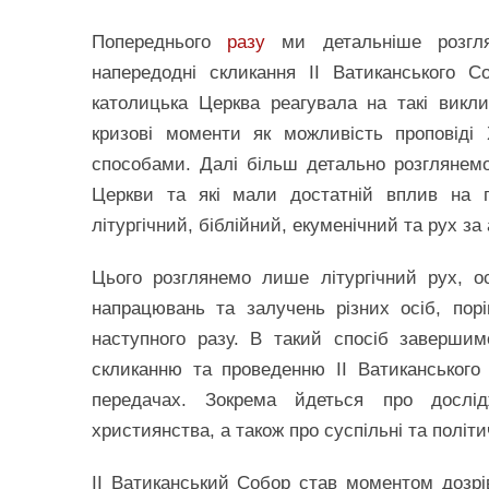
Попереднього
разу
ми детальніше розгля
напередодні скликання ІІ Ватиканського 
католицька Церква реагувала на такі викл
кризові моменти як можливість проповіді
способами. Далі більш детально розглянемо
Церкви та які мали достатній вплив на 
літургічний, біблійний, екуменічний та рух за
Цього розглянемо лише літургічний рух, о
напрацювань та залучень різних осіб, пор
наступного разу. В такий спосіб заверши
скликанню та проведенню ІІ Ватиканського
передачах. Зокрема йдеться про дослід
християнства, а також про суспільні та політи
ІІ Ватиканський Собор став моментом дозрі