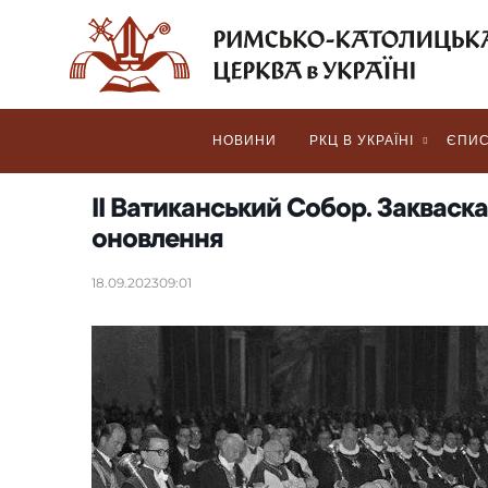
НОВИНИ
РКЦ В УКРАЇНІ
ЄПИС
ІІ Ватиканський Cобор. Закваск
оновлення
18.09.2023
09:01