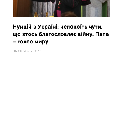
Нунцій в Україні: непокоїть чути,
що хтось благословляє війну. Папа
– голос миру
06.08.2026
10:53