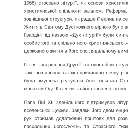
1968) стосовно літургії, як основи христия
християнської спільноти загалом. Реформа л
зовнішньої структури, як радше її вплив на с
Життя в Святому Дусі кожного вірного було в
Ґвардіні під назвою «Дух літургії» були синт
особистого та спільнотного християнського ж
церковного життя в його споглядальному вимі
Після завершення Другої світової війни літу
таке поширення також спричиняло появу різни
була змушена реагувати Апостольська Сто
монахом Одо Казелем та його концепцією місти
Папа Пій ХІІ здебільшого підтримував літур
вселенської Церкви. Завдяки його двом енцикл
рух отримав додатковий поштовх для розв
пасхальних богослужінь та Страсного тиж