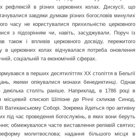
х рефлексій в різних церковних колах. Дискусії, що
агачувалися завдяки думкам різних богословів минулих
ього часу не користувалися прихильністю церковного
ися з підозрінням чи, навіть, засуджували. Поруч із
ав також і впливів церковного досвіду, пережитого
у в церковних колах відчувалася потреба оновлення
чній, соціальній та економічній сферах.
ормувався в перших десятиліттях ХХ століття в Бельгії
дань, якими опікувалися монахи бенедиктинці. Однак
декілька століть раніше. Наприклад, в 1786 році в
йя місцевий єпископ Шіпіоне де Річчі скликав Синод,
ІІ Ватиканському Соборі. Зокрема йдеться про активну
них під час проведення богослужінь, в яких вони беруть
ння; обмежувалося часте виставлення реліквій святих;
 реформу молитвослова; надання більшого місця в