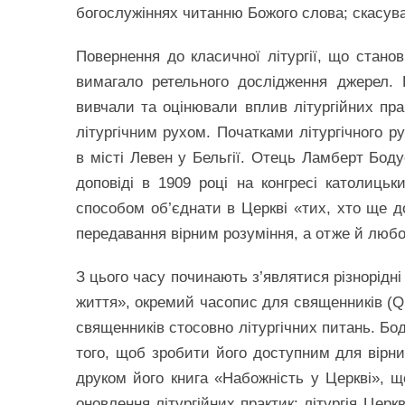
богослужіннях читанню Божого слова; скасув
Повернення до класичної літургії, що стано
вимагало ретельного дослідження джерел. В
вивчали та оцінювали вплив літургійних прак
літургічним рухом. Початками літургічного р
в місті Левен у Бельгії. Отець Ламберт Боду
доповіді в 1909 році на конгресі католиць
способом об’єднати в Церкві «тих, хто ще до
передавання вірним розуміння, а отже й любові
З цього часу починають з’являтися різнорідні 
життя», окремий часопис для священників (Que
священників стосовно літургічних питань. Б
того, щоб зробити його доступним для вірни
друком його книга «Набожність у Церкві», 
оновлення літургійних практик: літургія Цер