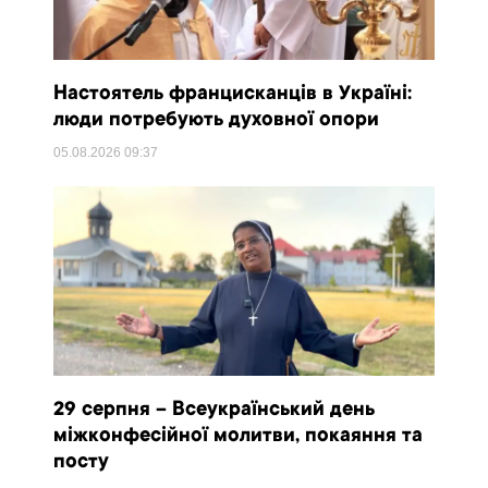
Настоятель францисканців в Україні:
люди потребують духовної опори
05.08.2026
09:37
29 серпня – Всеукраїнський день
міжконфесійної молитви, покаяння та
посту