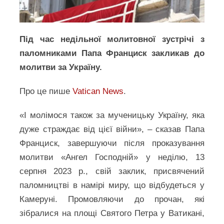
Під час недільної молитовної зустрічі з
паломниками Папа Франциск закликав до
молитви за Україну.
Про це пише
Vatican News
.
«І молімося також за мученицьку Україну, яка
дуже страждає від цієї війни», – сказав Папа
Франциск, завершуючи після проказування
молитви «Ангел Господній» у неділю, 13
серпня 2023 р., свій заклик, присвячений
паломництві в намірі миру, що відбудеться у
Камеруні. Промовляючи до прочан, які
зібралися на площі Святого Петра у Ватикані,