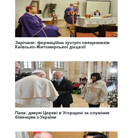
Зарічани: формаційна зустріч священників
Київсько-Житомирської дієцезії
Папа: дякую Церкві в Угорщині за служіння
біженцям з України