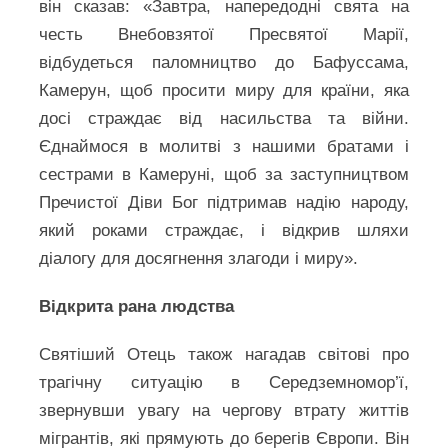
він сказав: «Завтра, напередодні свята на
честь Внебовзятої Пресвятої Марії,
відбудеться паломництво до Бафуссама,
Камерун, щоб просити миру для країни, яка
досі страждає від насильства та війни.
Єднаймося в молитві з нашими братами і
сестрами в Камеруні, щоб за заступництвом
Пречистої Діви Бог підтримав надію народу,
який роками страждає, і відкрив шляхи
діалогу для досягнення злагоди і миру».
Відкрита рана людства
Святіший Отець також нагадав світові про
трагічну ситуацію в Середземномор’ї,
звернувши увагу на чергову втрату життів
мігрантів, які прямують до берегів Європи. Він