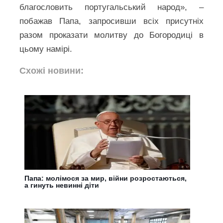
благословить португальський народ», –
побажав Папа, запросивши всіх присутніх
разом проказати молитву до Богородиці в
цьому намірі.
Схожі новини:
Папа: молімося за мир, війни розростаються,
а гинуть невинні діти