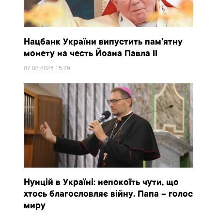
Нацбанк України випустить пам’ятну
монету на честь Йоана Павла II
07.08.2026
15:29
Нунцій в Україні: непокоїть чути, що
хтось благословляє війну. Папа – голос
миру