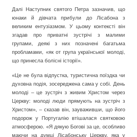
Далі Наступник святого Петра зазначив, що
юнаки й дівчата прибули до Лісабона з
великим ентузіазмом. У цьому контексті він
згадав про приватні зустрічі з малими
групами, деякі з них позначені багатьма
пробламами, «як от група української молоді,
що принесла болісні історії».
«Це не була відпустка, туристична поїздка чи
духовна подія, зосереджена сама у собі. День
молоді – це зустріч з живим Христом через
Церкву: молоді люди прямують на зустріч з
Христом», – сказав він, зауваживши, що його
подорож у Португалію втішалася святковою
атмосферою. «Я дякую Богові за це, особливо
маючи на думці Лісабонську Церкву, яка у