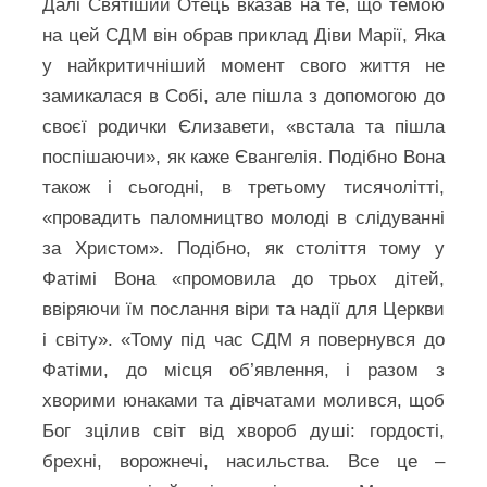
Далі Святіший Отець вказав на те, що темою
на цей СДМ він обрав приклад Діви Марії, Яка
у найкритичніший момент свого життя не
замикалася в Собі, але пішла з допомогою до
своєї родички Єлизавети, «встала та пішла
поспішаючи», як каже Євангелія. Подібно Вона
також і сьогодні, в третьому тисячолітті,
«провадить паломництво молоді в слідуванні
за Христом». Подібно, як століття тому у
Фатімі Вона «промовила до трьох дітей,
ввіряючи їм послання віри та надії для Церкви
і світу». «Тому під час СДМ я повернувся до
Фатіми, до місця об’явлення, і разом з
хворими юнаками та дівчатами молився, щоб
Бог зцілив світ від хвороб душі: гордості,
брехні, ворожнечі, насильства. Все це –