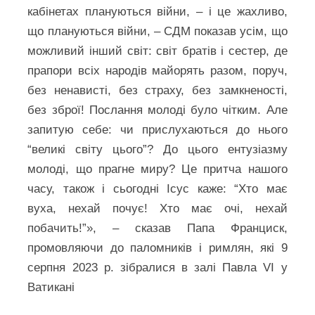
кабінетах плануються війни, – і це жахливо,
що плануються війни, – СДМ показав усім, що
можливий інший світ: світ братів і сестер, де
прапори всіх народів майорять разом, поруч,
без ненависті, без страху, без замкненості,
без зброї! Послання молоді було чітким. Але
запитую себе: чи прислухаються до нього
“великі світу цього”? До цього ентузіазму
молоді, що прагне миру? Це притча нашого
часу, також і сьогодні Ісус каже: “Хто має
вуха, нехай почує! Хто має очі, нехай
побачить!”», – сказав Папа Франциск,
промовляючи до паломників і римлян, які 9
серпня 2023 р. зібралися в залі Павла VI у
Ватикані