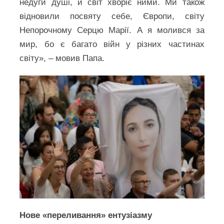
недуги душі, й світ хворіє ними. Ми також
відновили посвяту себе, Європи, світу
Непорочному Серцю Марії. А я молився за
мир, бо є багато війн у різних частинах
світу», – мовив Папа.
Нове «переливання» ентузіазму