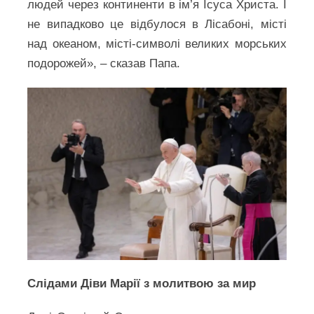
людей через континенти в ім’я Ісуса Христа. І
не випадково це відбулося в Лісабоні, місті
над океаном, місті-символі великих морських
подорожей», – сказав Папа.
Слідами Діви Марії з молитвою за мир