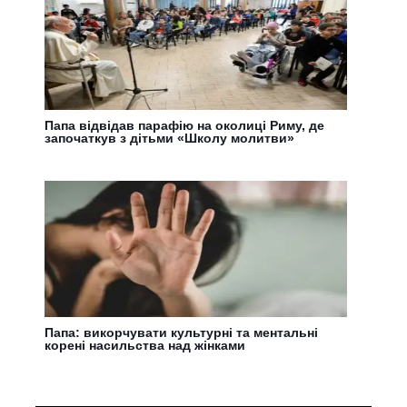
Папа відвідав парафію на околиці Риму, де
започаткув з дітьми «Школу молитви»
Папа: викорчувати культурні та ментальні
корені насильства над жінками