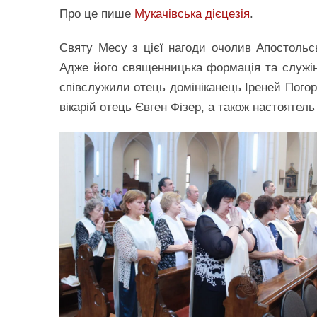
Про це пише
Мукачівська дієцезія
.
Святу Месу з цієї нагоди очолив Апостольсь
Адже його священницька формація та служін
співслужили отець домініканець Іреней Погор
вікарій отець Євген Фізер, а також настояте