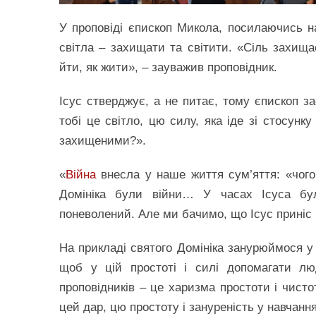
У проповіді єпископ Микола, посилаючись на
світла – захищати та світити. «Сіль захищає
йти, як жити», – зауважив проповідник.
Ісус стверджує, а не питає, тому єпископ 
тобі це світло, цю силу, яка іде зі стосунк
захищеними?».
«
Війна
внесла у наше життя сум’яття: «чого 
Домініка були війни… У часах Ісуса бул
поневолений. Але ми бачимо, що Ісус приніс 
На прикладі святого Домініка занурюймося у
щоб у цій простоті і силі допомагати лю
проповідників – це харизма простоти і чисто
цей дар, цю простоту і зануреність у навчання