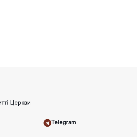
итті Церкви
Telegram