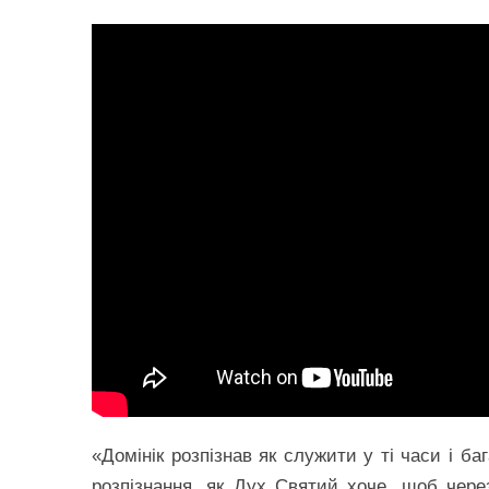
«Домінік розпізнав як служити у ті часи і б
розпізнання, як Дух Святий хоче, щоб чере