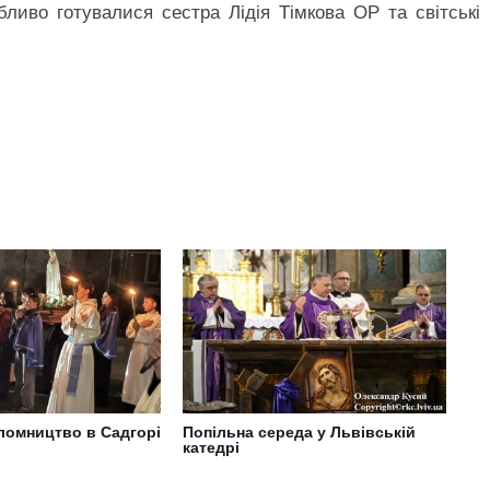
бливо готувалися сестра Лідія Тімкова ОР та світські
ломництво в Садгорі
Попільна середа у Львівській
катедрі