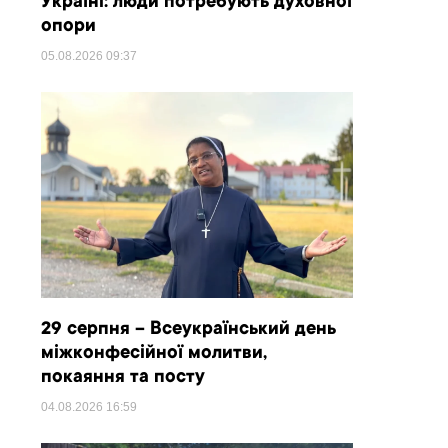
Україні: люди потребують духовної
опори
05.08.2026
09:37
29 серпня – Всеукраїнський день
міжконфесійної молитви,
покаяння та посту
04.08.2026
16:59