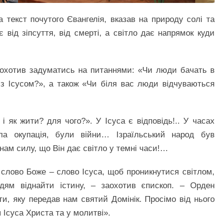
 текст почутого Євангелія, вказав на природу солі та
 від зіпсуття, від смерті, а світло дає напрямок куди
заохотив задуматись на питаннями: «Чи люди бачать в
у з Ісусом?», а також «Чи біля вас люди відчуваються
і як жити? для чого?». У Ісуса є відповідь!.. У часах
а окупація, були війни… Ізраїльський народ був
нам силу, що Він дає світло у темні часи!…
 слово Боже – слово Ісуса, щоб проникнутися світлом,
дям віднайти істину, – заохотив єпископ. – Орден
ти, яку передав нам святий Домінік. Просімо від нього
 Ісуса Христа та у молитві».