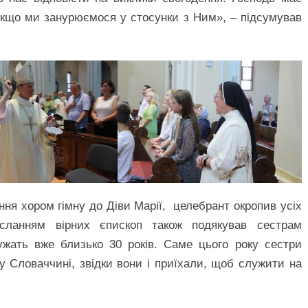
, якщо ми занурюємося у стосунки з Ним», – підсумував
ння хором гімну до Діви Марії, целебрант окропив усіх
сланням вірних єпископ також подякував сестрам
служать вже близько 30 років. Саме цього року сестри
 у Словаччині, звідки вони і приїхали, щоб служити на