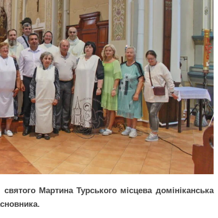
рі святого Мартина Турського місцева домініканська
асновника.