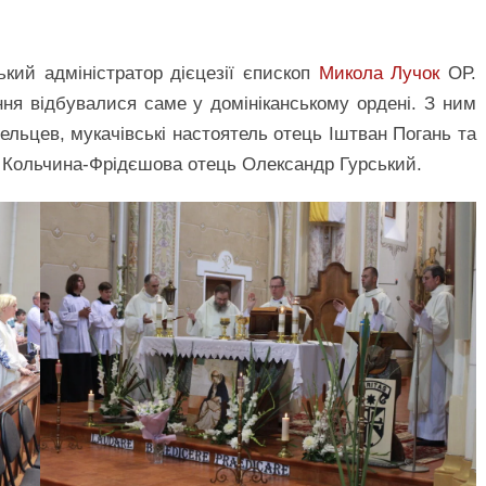
кий адміністратор дієцезії єпископ
Микола Лучок
ОР.
ня відбувалися саме у домініканському ордені. З ним
ельцев, мукачівські настоятель отець Іштван Погань та
ль Кольчина-Фрідєшова отець Олександр Гурський.