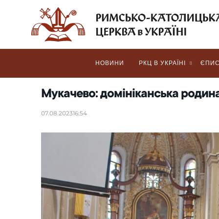
НОВИНИ
РКЦ В УКРАЇНІ
ЄПИС
Мукачево: домініканська родин
07.08.2023
16:54