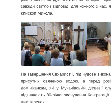
завжди світло і відповіді для кожного з нас
єпископ Микола.
На завершення Євхаристії, під чудове викона
присутніх свяченою водою, а перед розі
домініканкам, які у Мукачівській дієцезії 
відзначають 80-річчя заснування Конгрегації
цих теренах.