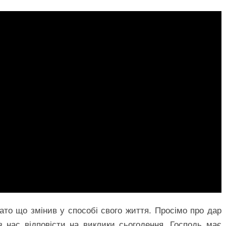
агато що змінив у способі свого життя. Просімо про дар
з нас відповісти на виклики сьогодення. Господь має