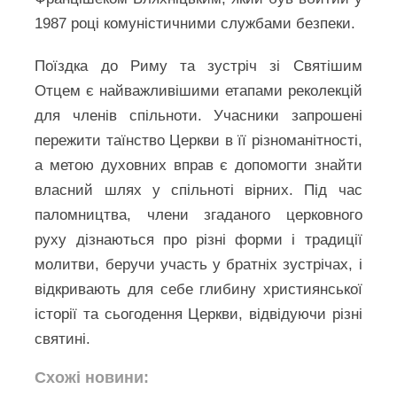
1987 році комуністичними службами безпеки.
Поїздка до Риму та зустріч зі Святішим
Отцем є найважливішими етапами реколекцій
для членів спільноти. Учасники запрошені
пережити таїнство Церкви в її різноманітності,
а метою духовних вправ є допомогти знайти
власний шлях у спільноті вірних. Під час
паломництва, члени згаданого церковного
руху дізнаються про різні форми і традиції
молитви, беручи участь у братніх зустрічах, і
відкривають для себе глибину християнської
історії та сьогодення Церкви, відвідуючи різні
святині.
Схожі новини: