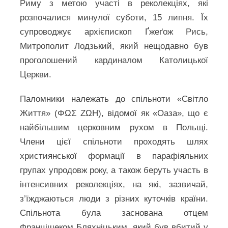
Риму з метою участі в реколекціях, які
розпочалися минулої суботи, 15 липня. Їх
супроводжує архієпископ Ґжеґож Рись,
Митрополит Лодзький, який нещодавно був
проголошений кардиналом Католицької
Церкви.
Паломники належать до спільноти «Світло
Життя» (ΦΩΣ ΖΩΗ), відомої як «Оаза», що є
найбільшим церковним рухом в Польщі.
Члени цієї спільноти проходять шлях
християнської формації в парафіяльних
групах упродовж року, а також беруть участь в
інтенсивних реколекціях, на які, зазвичай,
з’їжджаються люди з різних куточків країни.
Спільнота була заснована отцем
Францішеком Бляхніцьким, який був вбитий у