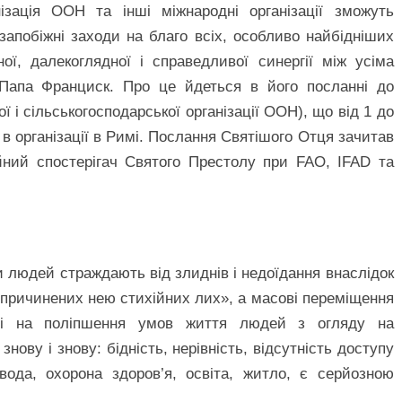
нізація ООН та інші міжнародні організації зможуть
запобіжні заходи на благо всіх, особливо найбідніших
ї, далекоглядної і справедливої синергії між усіма
 Папа Франциск. Про це йдеться в його посланні до
ї і сільськогосподарської організації ООН), що від 1 до
 в організації в Римі. Послання Святішого Отця зачитав
йний спостерігач Святого Престолу при FAO, IFAD та
 людей страждають від злиднів і недоїдання внаслідок
і спричинених нею стихійних лих», а масові переміщення
ні на поліпшення умов життя людей з огляду на
нову і знову: бідність, нерівність, відсутність доступу
вода, охорона здоров’я, освіта, житло, є серйозною