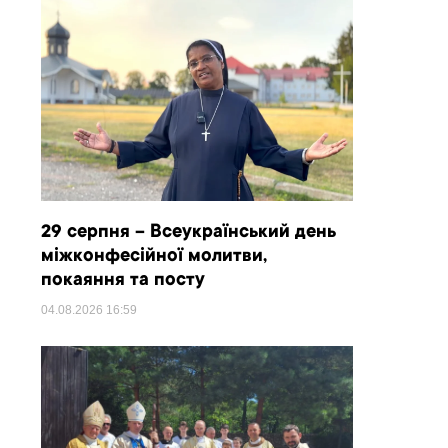
29 серпня – Всеукраїнський день
міжконфесійної молитви,
покаяння та посту
04.08.2026
16:59