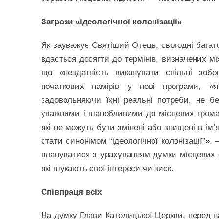
Загрози «ідеологічної колонізації»
Як зауважує Святіший Отець, сьогодні багат
вдасться досягти до термінів, визначених мі
що «нездатність виконувати спільні зобо
початкових намірів у нові програми, «
задовольняючи їхні реальні потреби, не б
уважними і шанобливими до місцевих громад
які не можуть бути змінені або знищені в ім’
стати синонімом “ідеологічної колонізації”»
плануватися з урахуванням думки місцевих с
які шукають свої інтереси чи зиск.
Співпраця всіх
На думку Глави Католицької Церкви, перед на