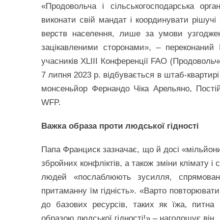
«Продовольча і сільськогосподарська орга
виконати свій мандат і координувати рішучі 
верств населення, лише за умови узгоджено
зацікавленими сторонами», – переконаний
учасників XLIII Конференції FAO (Продовольчо
7 липня 2023 р. відбувається в штаб-квартирі
монсеньйор Фернандо Чіка Арельяно, Пості
WFP.
Важка образа проти людської гідності
Папа Франциск зазначає, що й досі «мільйони
збройних конфліктів, а також зміни клімату 
людей «послаблюють зусилля, спрямова
притаманну їм гідність». «Варто повторювати з
до базових ресурсів, таких як їжа, питна 
образою людської гідності!» – наголошує він.