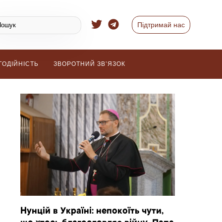
Підтримай нас
ГОДІЙНІСТЬ
ЗВОРОТНИЙ ЗВ’ЯЗОК
Нунцій в Україні: непокоїть чути,