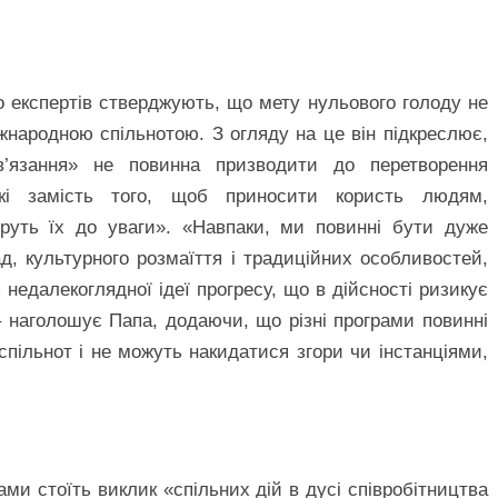
о експертів стверджують, що мету нульового голоду не
жнародною спільнотою. З огляду на це він підкреслює,
в’язання» не повинна призводити до перетворення
які замість того, щоб приносити користь людям,
еруть їх до уваги». «Навпаки, ми повинні бути дуже
, культурного розмаїття і традиційних особливостей,
я недалекоглядної ідеї прогресу, що в дійсності ризикує
, – наголошує Папа, додаючи, що різні програми повинні
пільнот і не можуть накидатися згори чи інстанціями,
ми стоїть виклик «спільних дій в дусі співробітництва