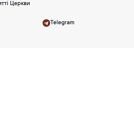
итті Церкви
Telegram