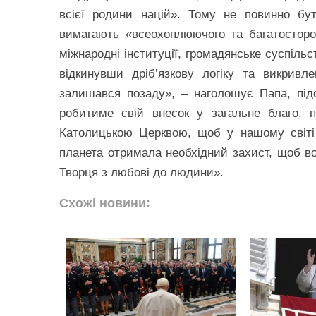
всієї родини націй». Тому не повинно бу
вимагають «всеохоплюючого та багатосторон
міжнародні інституції, громадянське суспіль
відкинувши дріб’язкову логіку та викривл
залишався позаду», – наголошує Папа, підс
робитиме свій внесок у загальне благо, п
Католицькою Церквою, щоб у нашому світі
планета отримала необхідний захист, щоб в
Творця з любові до людини».
Схожі новини: