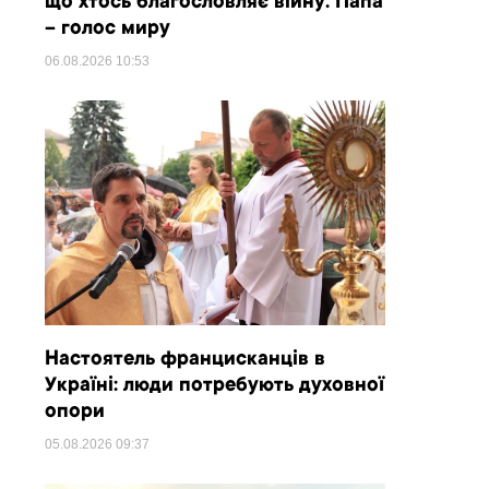
що хтось благословляє війну. Папа
– голос миру
06.08.2026
10:53
Настоятель францисканців в
Україні: люди потребують духовної
опори
05.08.2026
09:37