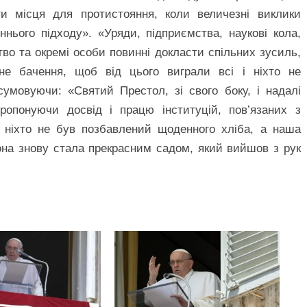
ти місця для протистояння, коли величезні виклики
нього підходу». «Уряди, підприємства, наукові кола,
ство та окремі особи повинні докласти спільних зусиль,
ене бачення, щоб від цього виграли всі і ніхто не
умовуючи: «Святий Престол, зі свого боку, і надалі
ропонуючи досвід і працю інституцій, пов’язаних з
 ніхто не був позбавлений щоденного хліба, а наша
она знову стала прекрасним садом, який вийшов з рук