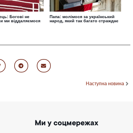
ць: Богові не
Папа: молімося за український
ли ми віддаляємося
народ, який так багато страждає
Наступна новина
Ми у соцмережах