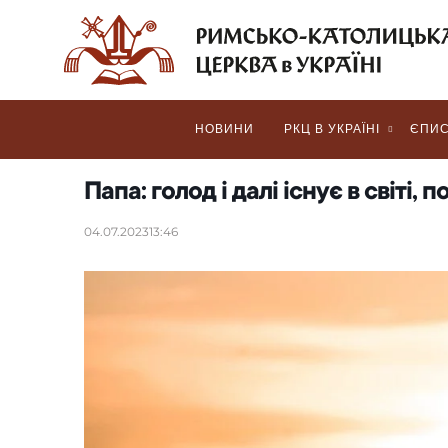
НОВИНИ
РКЦ В УКРАЇНІ
ЄПИС
Папа: голод і далі існує в світі, п
04.07.2023
13:46