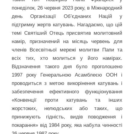
понеділок, 26 червня 2023 року, в Міжнародний
день Організації Об’єднаних Націй у
підтримку жертв катувань. Нагадаємо, що цій
темі Святіший Отець присвятив молитовний
намір, призначений на місяць червень для
членів Всесвітньої мережі молитви Папи та
всіх тих, хто молиться у його намірах.
Відзначення такого дня було проголошено
1997 року Генеральною Асамблеєю ООН і
проводиться з метою викорінення катувань і
забезпечення ефективного функціонування
«Конвенції проти катувань та інших
жорстоких, нелюдських або таких, що
принижують гідність, видів поводження і
покарання» від 1984 року, яка набула чинності
26 червня 1987 року.