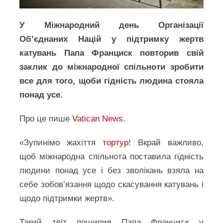
У Міжнародний день Організації
Об’єднаних Націй у підтримку жертв
катувань Папа Франциск повторив свій
заклик до міжнародної спільноти зробити
все для того, щоби гідність людина стояла
понад усе.
Про це пише
Vatican News
.
«Зупинімо жахіття
тортур
! Вкрай важливо,
щоб міжнародна спільнота поставила гідність
людини понад усе і без зволікань взяла на
себе зобов’язання щодо скасування катувань і
щодо підтримки жертв».
Такий твіт поширив Папа Франциск у