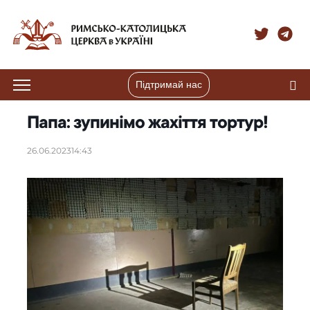
Підтримай нас
Папа: зупинімо жахіття тортур!
26.06.2023
14:43