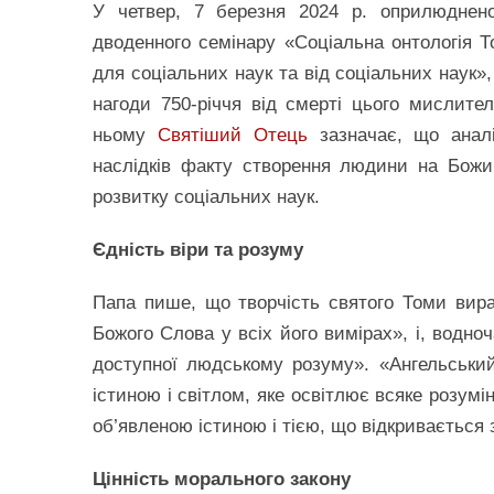
У четвер, 7 березня 2024 р. оприлюднен
дводенного семінару «Соціальна онтологія То
для соціальних наук та від соціальних наук»
нагоди 750-річчя від смерті цього мислите
ньому
Святіший Отець
зазначає, що аналі
наслідків факту створення людини на Божи
розвитку соціальних наук.
Єдність віри та розуму
Папа пише, що творчість святого Томи вира
Божого Слова у всіх його вимірах», і, водноч
доступної людському розуму». «Ангельський
істиною і світлом, яке освітлює всяке розум
об’явленою істиною і тією, що відкривається
Цінність морального закону