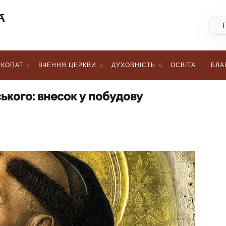
КОПАТ
ВЧЕННЯ ЦЕРКВИ
ДУХОВНІСТЬ
ОСВІТА
БЛА
ького: внесок у побудову