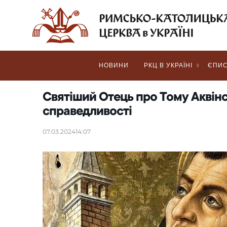
НОВИНИ
РКЦ В УКРАЇНІ
ЄПИС
Святіший Отець про Тому Аквінс
справедливості
07.03.2024
14:07