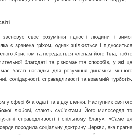
віті
 засновує своє розуміння гідності людини і вимог
 яка є зранена гріхом, однак зцілюється і підноситься
еного Христом та передається членам його Тіла, тобто
тельної благодаті та різноманіття способів, у які ця
має багаті наслідки для розуміння динаміки міцного
ні, солідарності, справедливості та взаємній турботі»,
 у сфері благодаті та відкуплення, Наступник святого
Божої любові, стають суб’єктами Його милосердя та
ужінні справедливості і спільному благу». «Саме ця
сердя породила соціальну доктрину Церкви, яка прагне