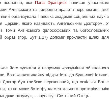
о послання, яке
Папа Франциск
написав учасникам
ми Аквінського та природне право в перспективі. Ідеї
, який організувала Папська академія соціальних наук з
ля Церкви, якого називають Ангельським Доктором. У
з Томи Аквінського філософських та богословських
й образ (пор. Бут 1,27) допоміг прокласти шлях для
жає його зусилля у напрямку «розуміння об’явленого
ас, його «надзвичайну відкритість до будь-якої істини,
 Доктор був глибоко переконаний, що оскільки Бог є
іння, то не може бути фундаментального протиріччя між
 завдяки розуму», – зауважує Святіший Отець.