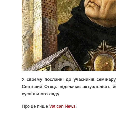
У своєму посланні до учасників семінар
Святіший Отець відзначає актуальність й
суспільного ладу.
Про це пише
Vatican News
.