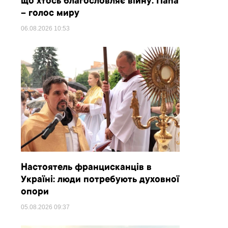
що хтось благословляє війну. Папа
– голос миру
06.08.2026
10:53
Настоятель францисканців в
Україні: люди потребують духовної
опори
05.08.2026
09:37