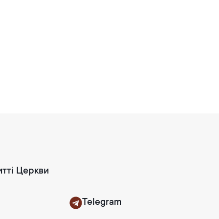
итті Церкви
Telegram