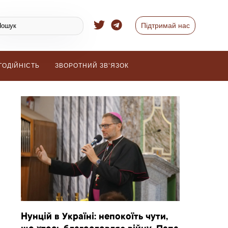
Підтримай нас
ГОДІЙНІСТЬ
ЗВОРОТНИЙ ЗВ’ЯЗОК
Нунцій в Україні: непокоїть чути,