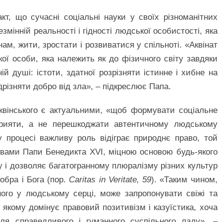
т, що сучасні соціальні науки у своїх різноманітних
змінній реальності і гідності людської особистості, яка
ам, жити, зростати і розвиватися у спільноті. «Аквінат
кої особи, яка належить як до фізичного світу завдяки
ній душі: істоти, здатної розрізняти істинне і хибне на
дрізняти добро від зла», – підкреслює Папа.
квінського є актуальними, «щоб формувати соціальне
рияти, а не перешкоджати автентичному людському
у процесі важливу роль відіграє природнє право, той
овами Папи Бенедикта XVI, міцною основою будь-якого
огу і дозволяє багатогранному плюралізму різних культур
добра і Бога (пор.
Caritas in Veritate, 59
). «Таким чином,
ного у людському серці, може запропонувати свіжі та
 в якому домінує правовий позитивізм і казуїстика, хоча
ля справедливого і гуманного суспільного ладу», –