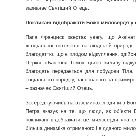
зазначає Святіший Отець.
Покликані відображати Боже милосердя у с
Папа Франциск звертає увагу, що Аквінат
«соціальної онтології» на людській природі,
благодаттю, що є плодом відкуплення, здійсн
Церкві. «Бачення Томою цього виливу відкупи
благодать передається для побудови Тіла, 
соціального порядку, заснованого на примирен
– зазначає Святіший Отець.
Зосереджуючись на взаєминах людини з Богом
Петра вказує на те, що люди, як об’єкти 
покликані відображати це милосердя «на сл
більша динаміка отриманого і відданого мило