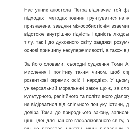
Наступник апостола Петра відзначає той фак
підходах і методах повинні ґрунтуватися на не
призначена, завдяки міжособистіснім взаємин
відстоює внутрішню гідність і єдність людсь
тілу, так і до духовного світу завдяки розум
основі принципу несуперечливості, а також ві
За його словами, сьогодні судження Томи А
мислення і політику таким чином, щоб сп
розвиткові окремих осіб і народів». У цьом
універсальний моральний закон що є, за сл
культурного, релігійного та політичного діал
не відірватися від спільного пошуку істини, 
довіра Томи до природнього закону, записа
цінні ідеї для нашого глобалізованого світу,
він не перестає шукати міцні підвалини д