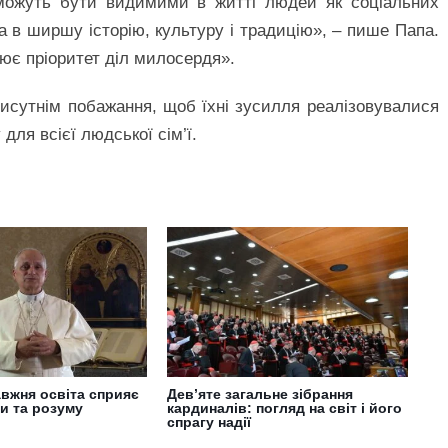
я можуть бути видимими в житті людей як соціальних
на в ширшу історію, культуру і традицію», – пише Папа.
оює пріоритет діл милосердя».
сутнім побажання, щоб їхні зусилля реалізовувалися
для всієї людської сім’ї.
авжня освіта сприяє
Дев’яте загальне зібрання
ри та розуму
кардиналів: погляд на світ і його
спрагу надії