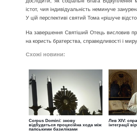
дослідити, як соціальні блага Відкупленн
істот, чия індивідуальність неминуче зануре
У цій перспективі святий Тома «рішуче відст
На завершення Святіший Отець висловив при
на користь братерства, справедливості і миру 
Схожі новини:
Corpus Domini: знову
Лев XIV: спр
відбудеться процесійна хода між
інтеграції ві
папськими базиліками