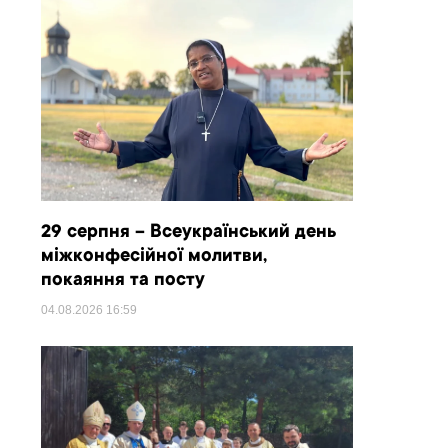
29 серпня – Всеукраїнський день
міжконфесійної молитви,
покаяння та посту
04.08.2026
16:59