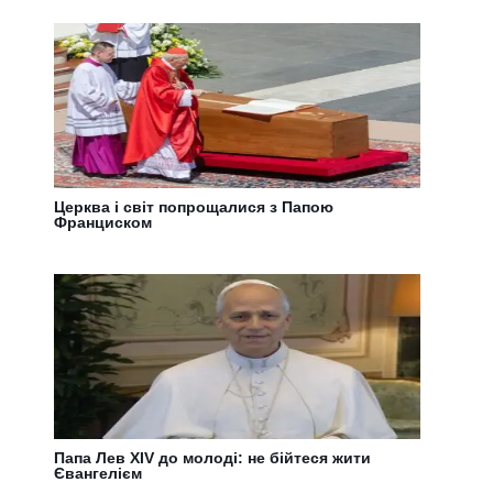
Церква і світ попрощалися з Папою
Франциском
Папа Лев XIV до молоді: не бійтеся жити
Євангелієм