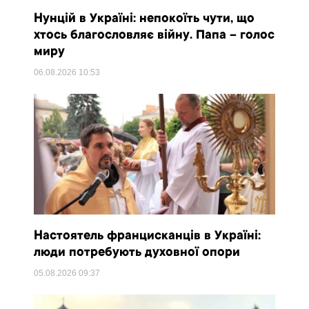
Нунцій в Україні: непокоїть чути, що
хтось благословляє війну. Папа – голос
миру
06.08.2026
10:53
Настоятель францисканців в Україні:
люди потребують духовної опори
05.08.2026
09:37