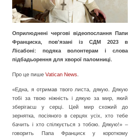
Оприлюднені чергові відеопослання Папи
Франциска, пов’язані із СДМ 2023 в
Лісабоні: подяка волонтерам і слова
підбадьорення для хворої паломниці.
Про це пише
Vatican News
.
«Една, я отримав твого листа, дякую. Дякую
тобі за твою ніжність і дякую за мир, який
зберігаєш у серці. Цей мир схожий до
зернятка, посіяного в серцях усіх, хто тебе
бачить і хто спілкується з тобою. Дякую!» –
говорить Папа Франциск у короткому