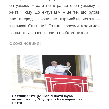
ентузіазм. Ніколи не втрачайте ентузіазму в
житті! Тому що ентузіазм – це те, що рухає
вас вперед. Ніколи не втрачайте його!» –
закликав Святіший Отець, просячи молитися
за нього та запевняючи в своїх молитвах.
Схожі новини:
Святіший Отець: щоб пізнати Ісуса,
дозволити, щоб зустріч з Ним перемінила
життя