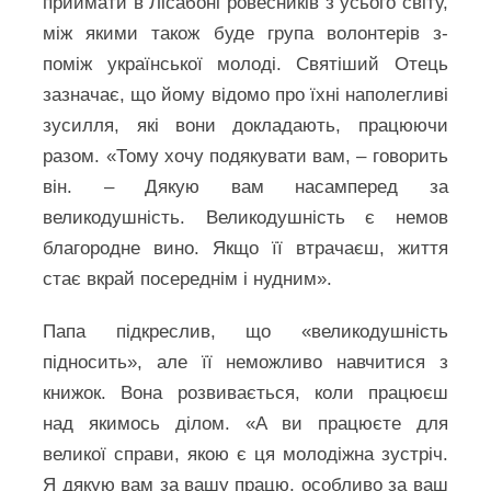
приймати в Лісабоні ровесників з усього світу,
між якими також буде група волонтерів з-
поміж української молоді. Святіший Отець
зазначає, що йому відомо про їхні наполегливі
зусилля, які вони докладають, працюючи
разом. «Тому хочу подякувати вам, – говорить
він. – Дякую вам насамперед за
великодушність. Великодушність є немов
благородне вино. Якщо її втрачаєш, життя
стає вкрай посереднім і нудним».
Папа підкреслив, що «великодушність
підносить», але її неможливо навчитися з
книжок. Вона розвивається, коли працюєш
над якимось ділом. «А ви працюєте для
великої справи, якою є ця молодіжна зустріч.
Я дякую вам за вашу працю, особливо за ваш