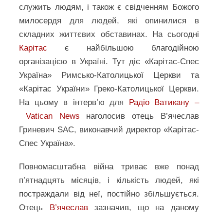
служить людям, і також є свідченням Божого
милосердя для людей, які опинилися в
складних життєвих обставинах. На сьогодні
Карітас
є найбільшою благодійною
організацією в Україні. Тут діє «Карітас-Спес
Україна» Римсько-Католицької Церкви та
«Карітас України» Греко-Католицької Церкви.
На цьому в інтерв’ю для
Радіо Ватикану –
Vatican News
наголосив отець В’ячеслав
Гриневич SAC, виконавчий директор «Карітас-
Спес Україна».
Повномасштабна війна триває вже понад
п’ятнадцять місяців, і кількість людей, які
постраждали від неї, постійно збільшується.
Отець
В’ячеслав
зазначив, що на даному