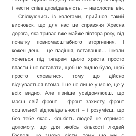
і нести співвідповідальність, – наголосив він.
– Спілкуючись із колегами, прийшов такий
висновок, що для нас це справжня Хресна
дорога, яка триває вже майже півтора року, від
початку повномасштабного вторгнення. І
кожен день – це падіння, вставання… інколи
хочеться під тягарем цього хреста просто
впасти і не вставати, щоб не видно було, щоб
просто сховатися, тому що дійсно
відчувається втома. І це не лише у мене, це у
всіх видно. Але пізніше усвідомлюєш, що
маєш свій фронт – фронт захисту, фронт
соціальної відповідальності – і розумієш, що
без тебе якась кількість людей не отримає
допомогу, що для якоїсь кількості людей
Господь не зможе діяти, тому що ми є