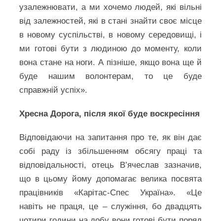
узалежнювати, а ми хочемо людей, які вільні
від залежностей, які в стані знайти своє місце
в новому суспільстві, в новому середовищі, і
ми готові бути з людиною до моменту, коли
вона стане на ноги. А пізніше, якщо вона ще й
буде нашим волонтерам, то це буде
справжній успіх».
Хресна Дорога, після якої буде воскресіння
Відповідаючи на запитання про те, як він дає
собі раду із збільшенням обсягу праці та
відповідальності, отець В’ячеслав зазначив,
що в цьому йому допомагає велика посвята
працівників «Карітас-Спес Україна». «Це
навіть не праця, це – служіння, бо двадцять
чотири години на добу вони готові бути поряд