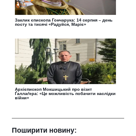
Заклик єпископа Гончарука: 14 серпня – день
посту та тисячі «Радуйся, Маріє»
Архієпископ Мокшицький про візит
Ґаллаґера: «Це можливість побачити наслідки
війни»
Поширити новину: