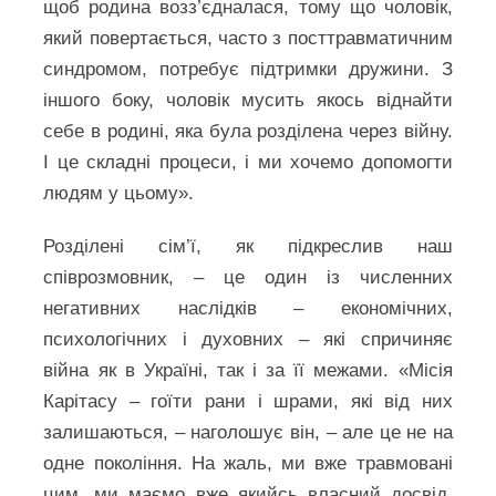
щоб родина возз’єдналася, тому що чоловік,
який повертається, часто з посттравматичним
синдромом, потребує підтримки дружини. З
іншого боку, чоловік мусить якось віднайти
себе в родині, яка була розділена через війну.
І це складні процеси, і ми хочемо допомогти
людям у цьому».
Розділені сім’ї, як підкреслив наш
співрозмовник, – це один із численних
негативних наслідків – економічних,
психологічних і духовних – які спричиняє
війна як в Україні, так і за її межами. «Місія
Карітасу – гоїти рани і шрами, які від них
залишаються, – наголошує він, – але це не на
одне покоління. На жаль, ми вже травмовані
цим, ми маємо вже якийсь власний досвід,