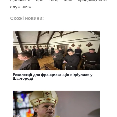
служіння».
Схожі новини:
Реколекції для францисканців відбулися у
Шаргороді