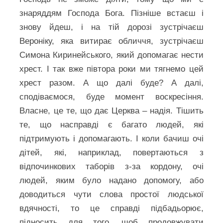
знаряддям Господа Бога. Пізніше встаєш і
знову йдеш, і на тій дорозі зустрічаєш
Вероніку, яка витирає обличчя, зустрічаєш
Симона Киринейського, який допомагає нести
хрест. І так вже півтора роки ми тягнемо цей
хрест разом. А що далі буде? А далі,
сподіваємося, буде момент воскресіння.
Власне, це те, що дає Церква – надія. Тішить
те, що насправді є багато людей, які
підтримують і допомагають. І коли бачиш очі
дітей, які, наприклад, повертаються з
відпочинкових таборів з-за кордону, очі
людей, яким було надано допомогу, або
доводиться чути слова простої людської
вдячності, то це справді підбадьорює,
підносить для того, щоб продовжувати