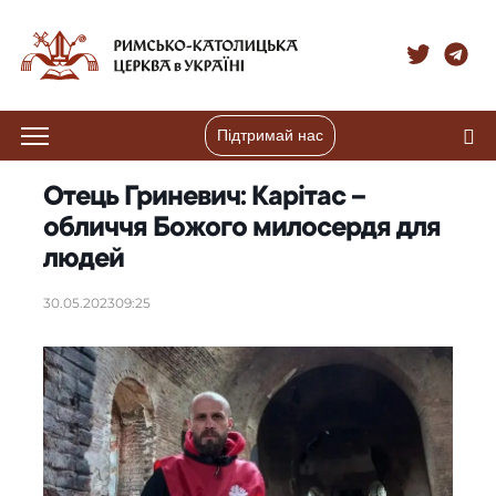
Підтримай нас
Отець Гриневич: Карітас –
обличчя Божого милосердя для
людей
30.05.2023
09:25