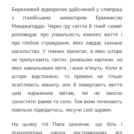
Березневий відеоролик здійснений у співпраці
з італійським аніматором Ерменесом
Манджалардо. Через гру світла й тіней сюжет
розповідає про унікальність кожного життя і
про глибокі страждання, яких завдає зазнане
насильство. У темних кімнатах, в яких штори
не пропускають світло, розвішані картини, на
яких намальовані квіти, і вони в’януть. Коли ж
штори відслонено, то промені не тільки
освітлюють кімнату, але й повертають життя
цим пораненим квітам, які не змогли
захистити рамки та скло. Тож вони починають
повільно підводитись, несучи свої шрами.
На цьому тлі Папа зазначає, що біль і
психологічна шкода постраждалих від