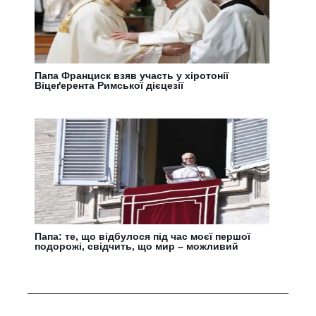
Папа Франциск взяв участь у хіротонії
Віцеґерента Римської дієцезії
Папа: те, що відбулося під час моєї першої
подорожі, свідчить, що мир – можливий