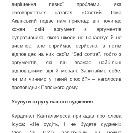
вирішення певної проблеми, яка
обговорюється назагал. «Святий Тома
Аквінський подає нам приклад: він починає
кожен свій аргумент з аргументів
супротивника, якого ніколи не баналізує й не
висміює, але сприймає серйозно, а потім
відповідає на них своїм “Sed contra”, тобто з
аргументів, які він вважає найбільш
відповідними вірі й моралі. Запитаймо себе:
чи ми чинимо у такий спосіб?» – наголосив
проповідник Папського дому.
Усунути отруту нашого судження
Кардинал Канталамесса пригадав про слова
Ісуса: «Не судіть, і не будете суджені»
(пор.
Лк. 6,37
), запитуючи, чи можна