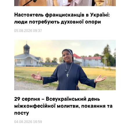
Настоятель францисканців в Україні:
люди потребують духовної опори
05.08.2026
09:37
29 серпня – Всеукраїнський день
міжконфесійної молитви, покаяння та
посту
04.08.2026
16:59