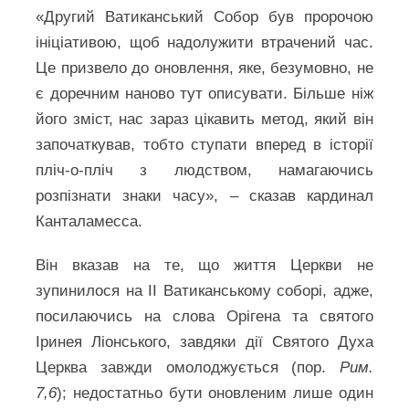
«Другий Ватиканський Собор був пророчою
ініціативою, щоб надолужити втрачений час.
Це призвело до оновлення, яке, безумовно, не
є доречним наново тут описувати. Більше ніж
його зміст, нас зараз цікавить метод, який він
започаткував, тобто ступати вперед в історії
пліч-о-пліч з людством, намагаючись
розпізнати знаки часу», – сказав кардинал
Канталамесса.
Він вказав на те, що життя Церкви не
зупинилося на ІІ Ватиканському соборі, адже,
посилаючись на слова Орігена та святого
Іринея Ліонського, завдяки дії Святого Духа
Церква завжди омолоджується (пор.
Рим.
7,6
); недостатньо бути оновленим лише один