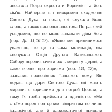
апостола Петра охрестити Корнилія та його
сім’ю. Найперше він виокремив сходження
Святого Духа на поган, які слухали Боже
слово, а також висновок апостола Петра, який
усвідомив, що не може заважати діям Бога
(пор.
Ді. 11,16-17
). «Якщо ми придивимося
уважніше, то це та сама мотивація, яка
спонукала Отців Другого Ватиканського
Собору перевизначити роль мирян у Церкві, а
саме вчення про харизми (пор.
LG, 12
)», –
зазначив проповідник Папського дому. Він
додав, що дари Святого Духа, які мають
миряни, є корисними для потреб Церкви, а
тому їх треба приймати з вдячністю. «Ми
стоїмо перед повторним відкриттям не лише
ієрархічної, але й харизматичної природи