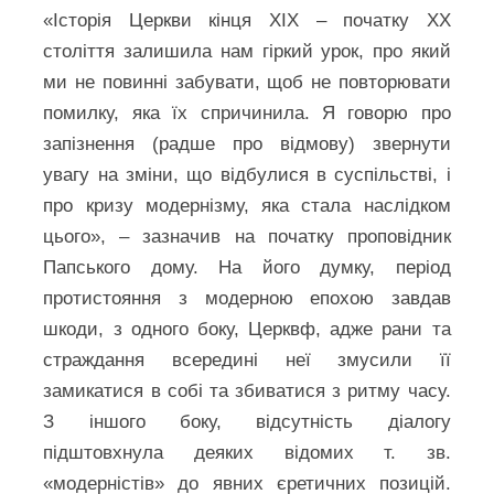
«Історія Церкви кінця ХІХ – початку ХХ
століття залишила нам гіркий урок, про який
ми не повинні забувати, щоб не повторювати
помилку, яка їх спричинила. Я говорю про
запізнення (радше про відмову) звернути
увагу на зміни, що відбулися в суспільстві, і
про кризу модернізму, яка стала наслідком
цього», – зазначив на початку проповідник
Папського дому. На його думку, період
протистояння з модерною епохою завдав
шкоди, з одного боку, Церквф, адже рани та
страждання всередині неї змусили її
замикатися в собі та збиватися з ритму часу.
З іншого боку, відсутність діалогу
підштовхнула деяких відомих т. зв.
«модерністів» до явних єретичних позицій.