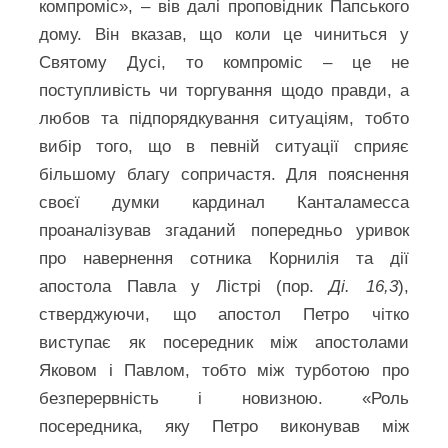
компроміс», – вів далі проповідник Папського
дому. Він вказав, що коли це чиниться у
Святому Дусі, то компроміс – це не
поступливість чи торгування щодо правди, а
любов та підпорядкування ситуаціям, тобто
вибір того, що в певній ситуації сприяє
більшому благу сопричастя. Для пояснення
своєї думки кардинал Канталамесса
проаналізував згаданий попередньо уривок
про навернення сотника Корнилія та дії
апостола Павла у Лістрі (пор.
Ді. 16,3
),
стверджуючи, що апостол Петро чітко
виступає як посередник між апостолами
Яковом і Павлом, тобто між турботою про
безперервність і новизною. «Роль
посередника, яку Петро виконував між