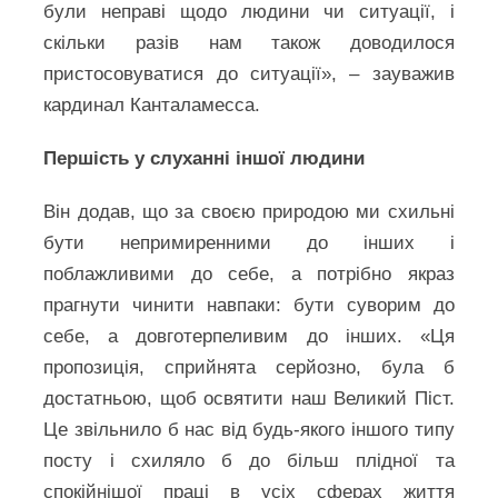
були неправі щодо людини чи ситуації, і
скільки разів нам також доводилося
пристосовуватися до ситуації», – зауважив
кардинал Канталамесса.
Першість у слуханні іншої людини
Він додав, що за своєю природою ми схильні
бути непримиренними до інших і
поблажливими до себе, а потрібно якраз
прагнути чинити навпаки: бути суворим до
себе, а довготерпеливим до інших. «Ця
пропозиція, сприйнята серйозно, була б
достатньою, щоб освятити наш Великий Піст.
Це звільнило б нас від будь-якого іншого типу
посту і схиляло б до більш плідної та
спокійнішої праці в усіх сферах життя