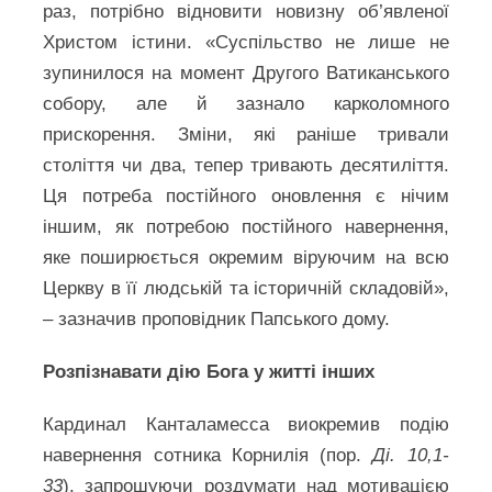
раз, потрібно відновити новизну об’явленої
Христом істини. «Суспільство не лише не
зупинилося на момент Другого Ватиканського
собору, але й зазнало карколомного
прискорення. Зміни, які раніше тривали
століття чи два, тепер тривають десятиліття.
Ця потреба постійного оновлення є нічим
іншим, як потребою постійного навернення,
яке поширюється окремим віруючим на всю
Церкву в її людській та історичній складовій»,
– зазначив проповідник Папського дому.
Розпізнавати дію Бога у житті інших
Кардинал Канталамесса виокремив подію
навернення сотника Корнилія (пор.
Ді. 10,1-
33
), запрошуючи роздумати над мотивацією