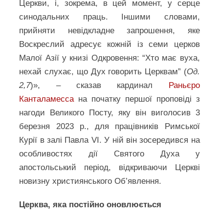
Церкви, і, зокрема, в цей момент, у серце
синодальних праць. Іншими словами,
прийняти невідкладне запрошення, яке
Воскреслий адресує кожній із семи церков
Малої Азії у книзі Одкровення: “Хто має вуха,
нехай слухає, що Дух говорить Церквам” (
Од.
2,7
)», – сказав кардинал
Раньєро
Канталамесса
на початку першої проповіді з
нагоди Великого Посту, яку він виголосив 3
березня 2023 р., для працівників Римської
Курії в залі Павла VI. У ній він зосередився на
особливостях дії Святого Духа у
апостольський період, відкриваючи Церкві
новизну християнського Об’явлення.
Церква, яка постійно оновлюється