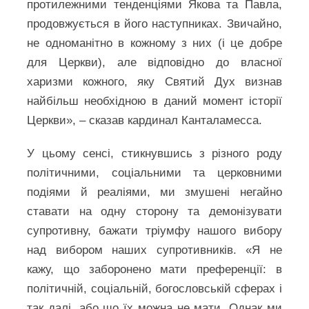
протилежними тенденціями Якова та Павла,
продовжується в його наступниках. Звичайно,
не одноманітно в кожному з них (і це добре
для Церкви), але відповідно до власної
харизми кожного, яку Святий Дух визнав
найбільш необхідною в даний момент історії
Церкви», – сказав кардинал Канталамесса.
У цьому сенсі, стикнувшись з різного роду
політичними, соціальними та церковними
подіями й реаліями, ми змушені негайно
ставати на одну сторону та демонізувати
супротивну, бажати тріумфу нашого вибору
над вибором наших супротивників. «Я не
кажу, що заборонено мати преференції: в
політичній, соціальній, богословській сферах і
так далі, або що їх можна не мати. Однак ми