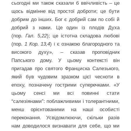
сьогодні ми також сказали б ввічливість – це
щось відмінне від простої доброти; це бути
добрим до інших. Бог є добрий сам по собі й
добрий з нами. Це один із плодів Духа
(пор.
Гал. 5,22
); це істотна складова любові
(пор.
1 Кор. 13,4
) і є ознакою благородного та
високого духу», – сказав проповідник
Папського дому. У цьому контексті він
пригадав про святого Франциска Салезького,
який був чудовим зразком цієї чесноти в
епоху, позначену гострими суперечками. «У
цьому сенсі ми всі повинні стати
“салезіянами”: поблажливими і толерантними,
менш орієнтованими на наші особисті
переконання. Усвідомлюючи, скільки разів
нам доводилося визнавати для себе, що ми