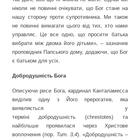
ніколи не повинні очікувати, що Бог стане на
нашу сторону проти супротивника. Ми також
не повинні вимагати цього від тих, хто нами
управляє. Це все одно, що просити батька
вибрати між двома його дітьми», – зазначив
проповідник Папського дому, додаючи, що Бог
є батьком для усіх.
Добродушність Бога
Описуючи риси Бога, кардинал Канталамесса
виділив одну з Його прерогатив, яка
виявляється у
терміні добродушність (chrestotes) та
найбільше проявилася через Христове
воплочення (пор.
Тит. 3,4
). «Добродушність –