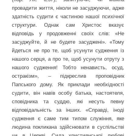
провадити життя, ніколи не засуджуючи, адже
здатність судити є частиною нашої психічної
структури. Однак сам Христос вказує
відповідь у продовженні своїх слів: «Не
засуджуйте, й не будете засуджені». «Тому
йдеться не про те, щоб усунути судження із
нашого серця, а про те, щоб усунути отруту з
нашого судження! Тобто ненависть, осуд,
остракізм», – підкреслив проповідник
Папського дому. Як приклади необхідності
судити, він навів особу батька, настоятеля,
сповідника та суддю, які несуть певну
відповідальність за інших. «Справді, іноді
судження є саме тим типом служіння, яке
людина покликана здійснювати в суспільстві
чи в Церкві. Сила християнської любові