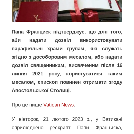
Папа Франциск підтверджує, що для того,
аби надати дозвіл використовувати
парафіяльні храми групам, які служать
згідно з дособоровим месалом, або надати
дозвіл священникам, висвяченим після 16
липня 2021 року, користуватися таким
месалом, єпископ повинен отримати згоду
Апостольської Столиці.
Про це пише
Vatican News
.
У вівторок, 21 лютого 2023 р., у Ватикані
оприлюднено рескрипт Папи Франциска,