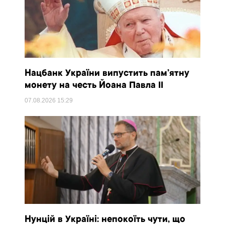
Нацбанк України випустить пам’ятну
монету на честь Йоана Павла II
07.08.2026
15:29
Нунцій в Україні: непокоїть чути, що