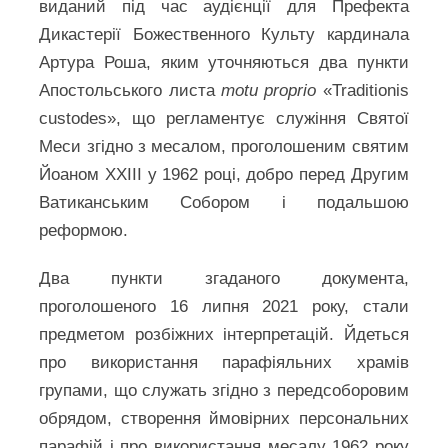
виданий під час аудієнції для Префекта
Дикастерії Божественного Культу кардинала
Артура Роша, яким уточняються два пункти
Апостольського листа
motu proprio
«Traditionis
custodes», що регламентує служіння Святої
Меси згідно з месалом, проголошеним святим
Йоаном ХХІІІ у 1962 році, добро перед Другим
Ватиканським Собором і подальшою
реформою.
Два пункти згаданого документа,
проголошеного 16 липня 2021 року, стали
предметом розбіжних інтерпретацій. Йдеться
про використання парафіяльних храмів
групами, що служать згідно з передсоборовим
обрядом, створення ймовірних персональних
парафій і про використання месалу 1962 року