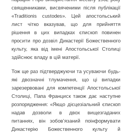
священниками, висвяченими після публікації
«Traditionis custodes». Цей апостольський
лист чітко вказував, що для прийняття
рішення в цих випадках єпископ повинен
просити про дозвіл Дикастерії Божественного
культу, яка від імені Апостольської Столиці
здійснює владу в цій матерії.
Тож ще раз підтверджуючи та усуваючи будь-
які двозначні тлумачення, що ці випадки
зарезервовані для компетенції Апостольської
Столиці, Папа Франциск також дає наступне
розпорядження: «Якщо дієцезіальний єпископ
надав дозволи в двох вищезгаданих
питаннях, він зобов’язаний поінформувати
Дикастерію Божественного культу й