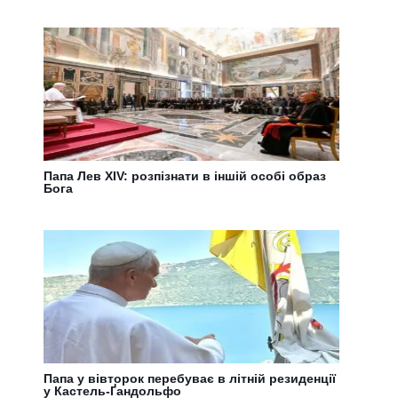
Папа Лев XIV: розпізнати в іншій особі образ
Бога
Папа у вівторок перебуває в літній резиденції
у Кастель-Ґандольфо