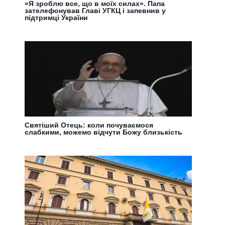
«Я зроблю все, що в моїх силах». Папа
зателефонував Главі УГКЦ і запевнив у
підтримці України
Святіший Отець: коли почуваємося
слабкими, можемо відчути Божу близькість