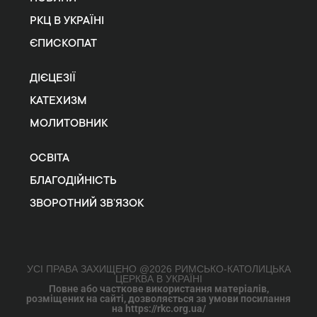
РКЦ В УКРАЇНІ
ЄПИСКОПАТ
ДІЄЦЕЗІЇ
КАТЕХИЗМ
МОЛИТОВНИК
ОСВІТА
БЛАГОДІЙНІСТЬ
ЗВОРОТНИЙ ЗВ’ЯЗОК
УСІ ПРАВА ЗАХИЩЕНО @2026 РИМСЬКО-КАТОЛИЦЬКА
ЦЕРКВА В УКРАЇНІ
Повне або часткове використання матеріалів,
розміщених на сайті, дозволяється за умови посилання
на https://rkc.org.ua/