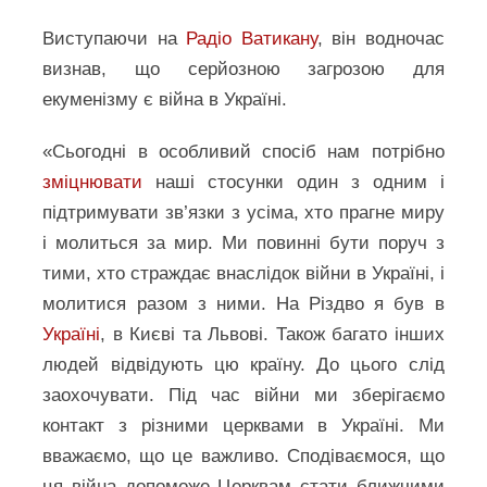
Виступаючи на
Радіо Ватикану
, він водночас
визнав, що серйозною загрозою для
екуменізму є війна в Україні.
«Сьогодні в особливий спосіб нам потрібно
зміцнювати
наші стосунки один з одним і
підтримувати зв’язки з усіма, хто прагне миру
і молиться за мир. Ми повинні бути поруч з
тими, хто страждає внаслідок війни в Україні, і
молитися разом з ними. На Різдво я був в
Україні
, в Києві та Львові. Також багато інших
людей відвідують цю країну. До цього слід
заохочувати. Під час війни ми зберігаємо
контакт з різними церквами в Україні. Ми
вважаємо, що це важливо. Сподіваємося, що
ця війна допоможе Церквам стати ближчими